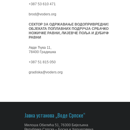
+387 53 610 471
brod@voders.org
СЕКТОР ЗА ОДРЖАВАЊЕ ВОДОПРИВРЕДНИХ
ОБЈЕКАТА ПОПЛАВНИХ ПОДРУЧЈА СРБАЧКО-
НОЖИЧКЕ РАВНИ, ЛИЈЕВЧЕ ПОЉА И ДУБИЧКЕ
РАВНИ
Авде Ћука 11,
78400 Градишка
+387 51 815 050
gradiska@voders.org
Јавна установа „Воде Српске“
Милоша Обилића 51, 76300 Бијељина
Република Српска – Босна и Херцеговина