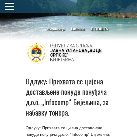
Ћирилица
Latinica
Е-ПОШТА
РЕПУБЛИКА СРПСКА
ЈАВНА УСТАНОВА „ВОДЕ
СРПСКЕ“
БИЈЕЉИНА
Одлуку: Прихвата се цијена
достављене понуде понуђача
д.о.о. „Infocomp“ Бијељина, за
набавку тонера.
Одлуку: Прихвата се цијена достављене
понуде понуђача д.о.о. "Infocomp" Бијељина,