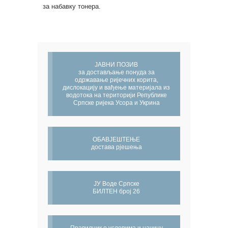
за набавку тонера.
ЈАВНИ ПОЗИВ
за достављање понуда за
одржавање ријечних корита,
дислокацију и вађење материјала из
водотока на територији Републике
Српске ријека Усора и Укрина
ОБАВЈЕШТЕЊЕ
достава рјешења
ЈУ Воде Српске
БИЛТЕН број 26