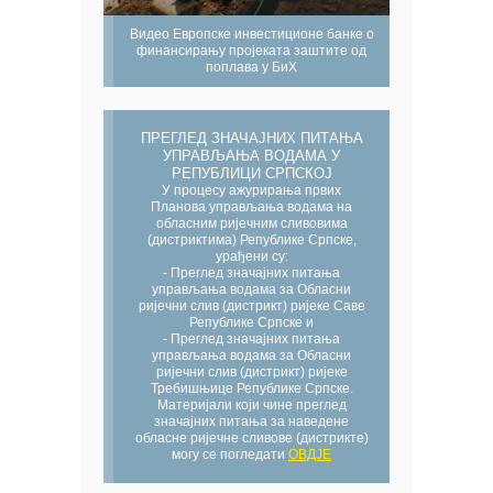
Видео Европске инвестиционе банке о
финансирању пројеката заштите од
поплава у БиХ
ПРЕГЛЕД ЗНАЧАЈНИХ ПИТАЊА
УПРАВЉАЊА ВОДАМА У
РЕПУБЛИЦИ СРПСКОЈ
У процесу ажурирања првих
Планова управљања водама на
обласним ријечним сливовима
(дистриктима) Републике Српске,
урађени су:
- Преглед значајних питања
управљања водама за Обласни
ријечни слив (дистрикт) ријеке Саве
Републике Српске и
- Преглед значајних питања
управљања водама за Обласни
ријечни слив (дистрикт) ријеке
Требишњице Републике Српске.
Материјали који чине преглед
значајних питања за наведене
обласне ријечне сливове (дистрикте)
могу се погледати
ОВДЈЕ