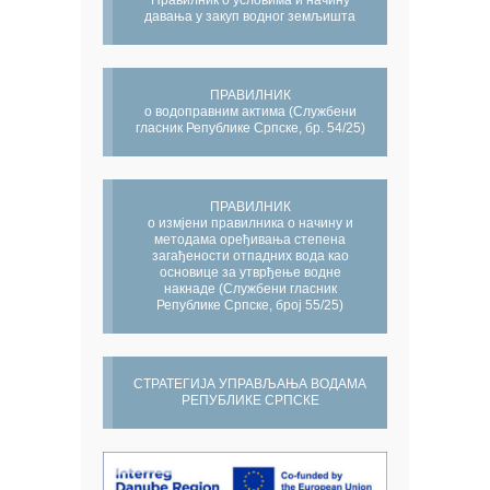
Правилник о условима и начину
давања у закуп водног земљишта
ПРАВИЛНИК
о водоправним актима (Службени
гласник Републике Српске, бр. 54/25)
ПРАВИЛНИК
о измјени правилника о начину и
методама оређивања степена
загађености отпадних вода као
основице за утврђење водне
накнаде (Службени гласник
Републике Српске, број 55/25)
СТРАТЕГИЈА УПРАВЉАЊА ВОДАМА
РЕПУБЛИКЕ СРПСКЕ