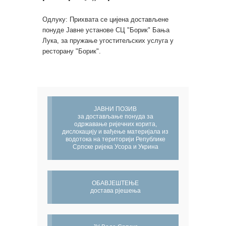
Одлуку: Прихвата се цијена достављене
понуде Јавне установе СЦ "Борик" Бања
Лука, за пружање угоститељских услуга у
ресторану "Борик".
ЈАВНИ ПОЗИВ
за достављање понуда за
одржавање ријечних корита,
дислокацију и вађење материјала из
водотока на територији Републике
Српске ријека Усора и Укрина
ОБАВЈЕШТЕЊЕ
достава рјешења