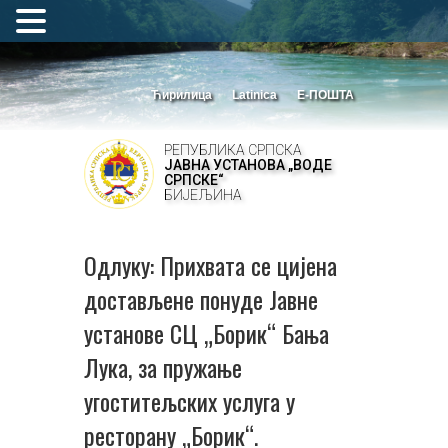
Ћирилица
Latinica
Е-ПОШТА
РЕПУБЛИКА СРПСКА
ЈАВНА УСТАНОВА „ВОДЕ
СРПСКЕ“
БИЈЕЉИНА
Одлуку: Прихвата се цијена
достављене понуде Јавне
установе СЦ „Борик“ Бања
Лука, за пружање
угоститељских услуга у
ресторану „Борик“.