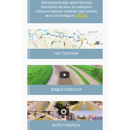
Материјали који чине преглед
значајних питања за наведене
обласне ријечне сливове (дистрикте)
могу се погледати
ОВДЈЕ
ГИС ПОРТАЛИ
ВИДЕО ГАЛЕРИЈА
ФОТО ГАЛЕРИЈА