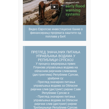
Видео Европске инвестиционе банке о
финансирању пројеката заштите од
поплава у БиХ
ПРЕГЛЕД ЗНАЧАЈНИХ ПИТАЊА
УПРАВЉАЊА ВОДАМА У
РЕПУБЛИЦИ СРПСКОЈ
У процесу ажурирања првих
Планова управљања водама на
обласним ријечним сливовима
(дистриктима) Републике Српске,
урађени су:
- Преглед значајних питања
управљања водама за Обласни
ријечни слив (дистрикт) ријеке Саве
Републике Српске и
- Преглед значајних питања
управљања водама за Обласни
ријечни слив (дистрикт) ријеке
Требишњице Републике Српске.