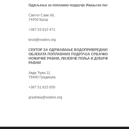
Одјељење за поплавно подручје Ивањско поље:
Светог Саве бб,
74450 Брод
+387 53 610 471
brod@voders.org
СЕКТОР ЗА ОДРЖАВАЊЕ ВОДОПРИВРЕДНИХ
ОБЈЕКАТА ПОПЛАВНИХ ПОДРУЧЈА СРБАЧКО-
НОЖИЧКЕ РАВНИ, ЛИЈЕВЧЕ ПОЉА И ДУБИЧКЕ
РАВНИ
Авде Ћука 11,
78400 Градишка
+387 51 815 050
gradiska@voders.org