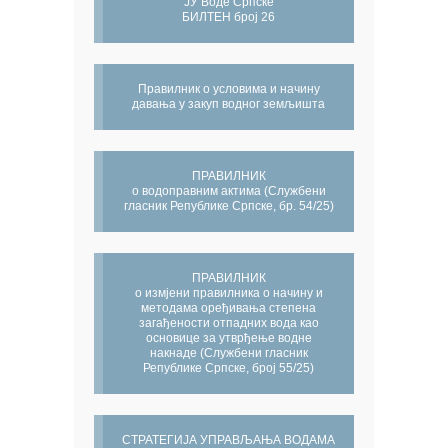
ЈУ Воде Српске
БИЛТЕН број 26
Правилник о условима и начину
давања у закуп водног земљишта
ПРАВИЛНИК
о водоправним актима (Службени
гласник Републике Српске, бр. 54/25)
ПРАВИЛНИК
о измјени правилника о начину и
методама оређивања степена
загађености отпадних вода као
основице за утврђење водне
накнаде (Службени гласник
Републике Српске, број 55/25)
СТРАТЕГИЈА УПРАВЉАЊА ВОДАМА