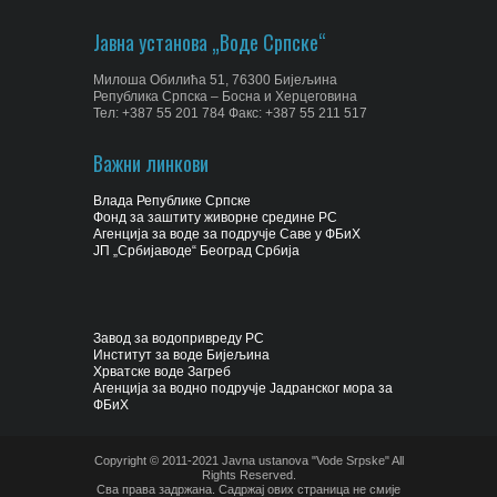
Јавна установа „Воде Српске“
Милоша Обилића 51, 76300 Бијељина
Република Српска – Босна и Херцеговина
Тел: +387 55 201 784 Факс: +387 55 211 517
Важни линкови
Влада Републике Српске
Фонд за заштиту живорне средине РС
Агенција за воде за подручје Саве у ФБиХ
ЈП „Србијаводе“ Београд Србија
Завод за водопривреду РС
Институт за воде Бијељина
Хрватске воде Загреб
Агенција за водно подручје Јадранског мора за
ФБиХ
Copyright © 2011-2021 Javna ustanova "Vode Srpske" All
Rights Reserved.
Сва права задржана. Садржај ових страница не смије