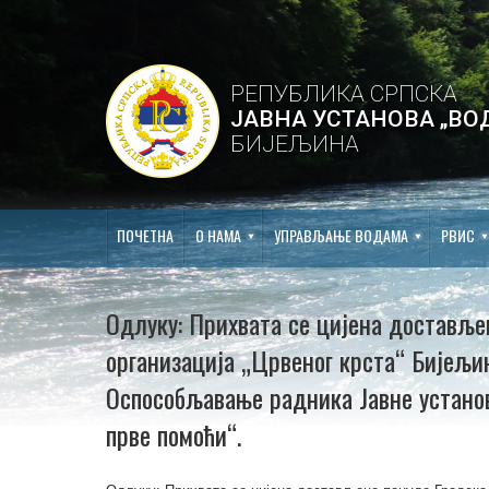
РЕПУБЛИКА СРПСКА
ЈАВНА УСТАНОВА „ВО
БИЈЕЉИНА
ПОЧЕТНА
О НАМА
УПРАВЉАЊЕ ВОДАМА
РВИС
Одлуку: Прихвата се цијена доставље
организација „Црвеног крста“ Бијељина
Оспособљавање радника Јавне устано
прве помоћи“.