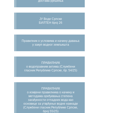
достава рјешења
ЈУ Воде Српске
БИЛТЕН број 26
Правилник о условима и начину давања
у закуп водног земљишта
ПРАВИЛНИК
о водоправним актима (Службени
гласник Републике Српске, бр. 54/25)
ПРАВИЛНИК
о измјени правилника о начину и
методама оређивања степена
загађености отпадних вода као
основице за утврђење водне накнаде
(Службени гласник Републике Српске,
број 55/25)