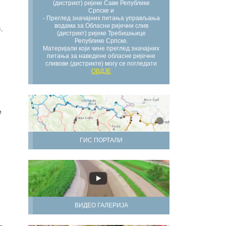
(дистрикт) ријеке Саве Републике
Српске и
- Преглед значајних питања управљања
водама за Обласни ријечни слив
,
(дистрикт) ријеке Требишњице
Републике Српске.
Материјали који чине преглед значајних
питања за наведене обласне ријечне
сливове (дистрикте) могу се погледати
ОВДЈЕ
е
ГИС ПОРТАЛИ
ВИДЕО ГАЛЕРИЈА