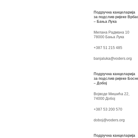
Подручна канцеларија
за подслив ријеке Врба
– Бања Лука
Милана Радмана 10
78000 Бања Лука
+387 51 215 485
banjaluka@voders.org
Подручна канцеларија
за подслив ријеке Босн
– Добој
Војводе Мишића 22,
74000 Добој
+387 53 200 570
doboj@voders.org
Подручна канцеларија