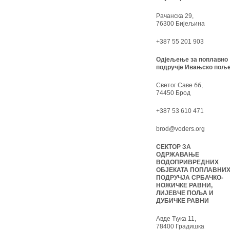
Рачанска 29,
76300 Бијељина
+387 55 201 903
Одјељење за поплавно
подручје Ивањско поље
Светог Саве бб,
74450 Брод
+387 53 610 471
brod@voders.org
СЕКТОР ЗА
ОДРЖАВАЊЕ
ВОДОПРИВРЕДНИХ
ОБЈЕКАТА ПОПЛАВНИ
ПОДРУЧЈА СРБАЧКО-
НОЖИЧКЕ РАВНИ,
ЛИЈЕВЧЕ ПОЉА И
ДУБИЧКЕ РАВНИ
Авде Ћука 11,
78400 Градишка