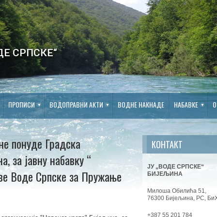
ДЕ СРПСКЕ“
ПРОПИСИ
ВОДОПРАВНИ АКТИ
ВОДНЕ НАКНАДЕ
НАБАВКЕ
О
не понуде Градска
КОНТАКТ
, за јавну набавку “
ЈУ „ВОДЕ СРПСКЕ“
ве Воде Српске за Пружање
БИЈЕЉИНА
Милоша Обилића 51,
76300 Бијељина, РС, Би
+387 55 201 784