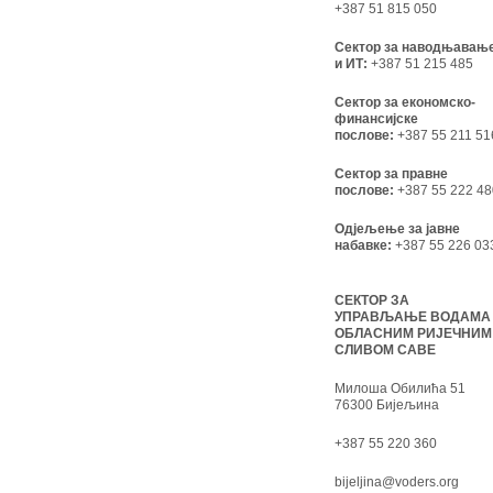
+387 51 815 050
Сектор за наводњавањ
и ИТ:
+387 51 215 485
Сектор за економско-
финансијске
послове:
+387 55 211 51
Сектор за правне
послове:
+387 55 222 48
Одјељење за јавне
набавке:
+387 55 226 03
СЕКТОР ЗА
УПРАВЉАЊЕ ВОДАМА
ОБЛАСНИМ РИЈЕЧНИМ
СЛИВОМ САВЕ
Милоша Обилића 51
76300 Бијељина
+387 55 220 360
bijeljina@voders.org