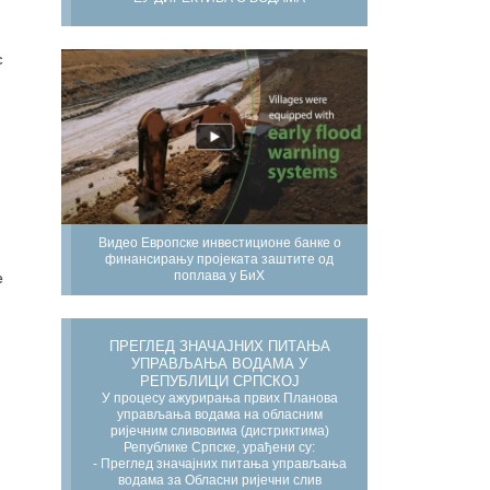
с
Видео Европске инвестиционе банке о
финансирању пројеката заштите од
поплава у БиХ
е
ПРЕГЛЕД ЗНАЧАЈНИХ ПИТАЊА
УПРАВЉАЊА ВОДАМА У
РЕПУБЛИЦИ СРПСКОЈ
У процесу ажурирања првих Планова
управљања водама на обласним
ријечним сливовима (дистриктима)
Републике Српске, урађени су:
- Преглед значајних питања управљања
водама за Обласни ријечни слив