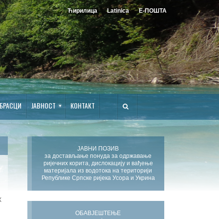
Ћирилица
Latinica
Е-ПОШТА
БРАСЦИ
ЈАВНОСТ
КОНТАКТ
ЈАВНИ ПОЗИВ
за достављање понуда за одржавање
ријечних корита, дислокацију и вађење
материјала из водотока на територији
Републике Српске ријека Усора и Укрина
Х
ОБАВЈЕШТЕЊЕ