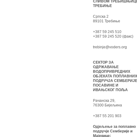
СЛИВОМ ТРЕБИШЊИЦ
ТРЕБИЊЕ
Српска 2
89101 Требиње
+387 59 245 510
+387 59 245 520 (факс)
trebinje@voders.org
СЕКТОР ЗА
ОДРЖАВАЊЕ
ВОДОПРИВРЕДНИХ
ОБЈЕКАТА ПОПЛАВНИ
ПОДРУЧЈА СЕМБЕРИЈЕ
ПОСАВИНЕ И
ИВАЊСКОГ ПОЉА
Рачанска 29,
76300 Бијељина
+387 55 201 903
Одјељење за поплавно
подручје Семберије и
Мајевице: