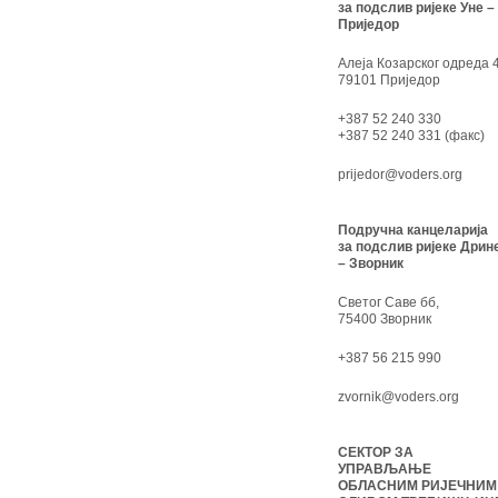
за подслив ријеке Уне –
Приједор
Алеја Козарског одреда 4
79101 Приједор
+387 52 240 330
+387 52 240 331 (факс)
prijedor@voders.org
Подручна канцеларија
за подслив ријеке Дрин
– Зворник
Светог Саве бб,
75400 Зворник
+387 56 215 990
zvornik@voders.org
СЕКТОР ЗА
УПРАВЉАЊЕ
ОБЛАСНИМ РИЈЕЧНИМ