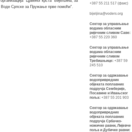
организација "Црвеног крста" Бијељина, за
+387 55 211 517 (факс)
 Воде Српске за Пружање прве помоћи".
bijeljina@voders.org
Сектор за управљање
водама обласним
ријечним сливом Саве:
+387 55 220 360
Сектор за управљање
водама обласним
ријечним сливом
Требишњице:
+387 59
245 510
Сектор за одржавање
водопривредних
објеката поплавних
подручја Семберије,
Посавине и Ивањског
поља:
+387 55 201 903
Сектор за одржавање
водопривредних
објеката поплавних
подручја Србачко-
ножичке равни, Лијевче
поља и Дубичке равни: