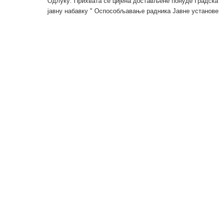
Одлуку: Прихвата се цијена достављене понуде Градска 
јавну набавку " Оспособљавање радника Јавне установе