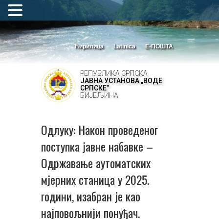
Ћирилица
Latinica
Е-ПОШТА
РЕПУБЛИКА СРПСКА
ЈАВНА УСТАНОВА „ВОДЕ
СРПСКЕ“
БИЈЕЉИНА
Одлуку: Након проведеног
поступка јавне набавке –
Одржавање аутоматских
мјерних станица у 2025.
години, изабран је као
најповољнији понуђач.