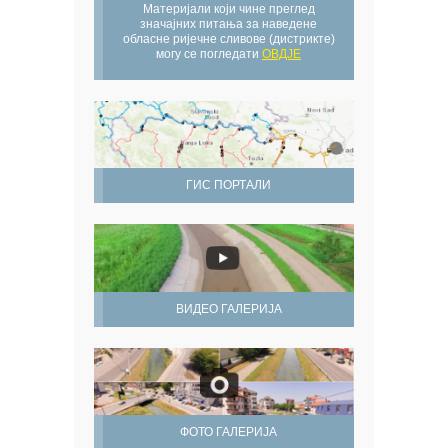
Материјали који чине преглед
значајних питања за наведене
обласне ријечне сливове (дистрикте)
могу се погледати
ОВДЈЕ
ГИС ПОРТАЛИ
ВИДЕО ГАЛЕРИЈА
ФОТО ГАЛЕРИЈА