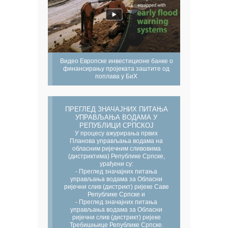
Видео Европске инвестиционе банке о
финансирању пројеката заштите од
поплава у БиХ
ПРЕГЛЕД ЗНАЧАЈНИХ ПИТАЊА
УПРАВЉАЊА ВОДАМА У
РЕПУБЛИЦИ СРПСКОЈ
У процесу ажурирања првих
Планова управљања водама на
обласним ријечним сливовима
(дистриктима) Републике Српске,
урађени су:
- Преглед значајних питања
управљања водама за Обласни
ријечни слив (дистрикт) ријеке Саве
Републике Српске и
- Преглед значајних питања
управљања водама за Обласни
ријечни слив (дистрикт) ријеке
Требишњице Републике Српске.