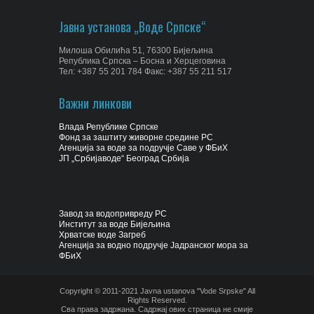
Јавна установа „Воде Српске“
Милоша Обилића 51, 76300 Бијељина
Република Српска – Босна и Херцеговина
Тел: +387 55 201 784 Факс: +387 55 211 517
Важни линкови
Влада Републике Српске
Фонд за заштиту живорне средине РС
Агенција за воде за подручје Саве у ФБиХ
ЈП „Србијаводе“ Београд Србија
Завод за водопривреду РС
Институт за воде Бијељина
Хрватске воде Загреб
Агенција за водно подручје Јадранског мора за
ФБиХ
Copyright © 2011-2021 Javna ustanova "Vode Srpske" All
Rights Reserved.
Сва права задржана. Садржај ових страница не смије