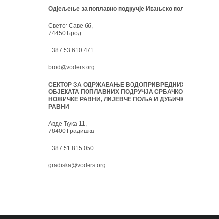
Одјељење за поплавно подручје Ивањско поље:
Светог Саве бб,
74450 Брод
+387 53 610 471
brod@voders.org
СЕКТОР ЗА ОДРЖАВАЊЕ ВОДОПРИВРЕДНИХ
ОБЈЕКАТА ПОПЛАВНИХ ПОДРУЧЈА СРБАЧКО-
НОЖИЧКЕ РАВНИ, ЛИЈЕВЧЕ ПОЉА И ДУБИЧКЕ
РАВНИ
Авде Ћука 11,
78400 Градишка
+387 51 815 050
gradiska@voders.org