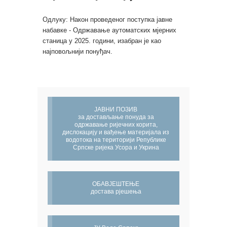
Одлуку: Након проведеног поступка јавне
набавке - Одржавање аутоматских мјерних
станица у 2025. години, изабран је као
најповољнији понуђач.
ЈАВНИ ПОЗИВ
за достављање понуда за
одржавање ријечних корита,
дислокацију и вађење материјала из
водотока на територији Републике
Српске ријека Усора и Укрина
ОБАВЈЕШТЕЊЕ
достава рјешења