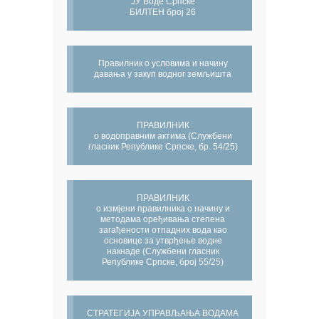
ЈУ Воде Српске
БИЛТЕН број 26
Правилник о условима и начину
давања у закуп водног земљишта
ПРАВИЛНИК
о водоправним актима (Службени
гласник Републике Српске, бр. 54/25)
ПРАВИЛНИК
о измјени правилника о начину и
методама оређивања степена
загађености отпадних вода као
основице за утврђење водне
накнаде (Службени гласник
Републике Српске, број 55/25)
СТРАТЕГИЈА УПРАВЉАЊА ВОДАМА