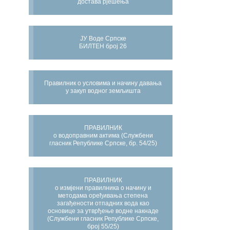
достава рјешења
ЈУ Воде Српске
БИЛТЕН број 26
Правилник о условима и начину давања
у закуп водног земљишта
ПРАВИЛНИК
о водоправним актима (Службени
гласник Републике Српске, бр. 54/25)
ПРАВИЛНИК
о измјени правилника о начину и
методама оређивања степена
загађености отпадних вода као
основице за утврђење водне накнаде
(Службени гласник Републике Српске,
број 55/25)