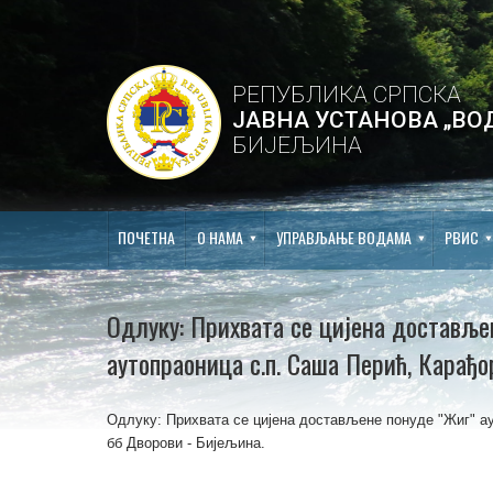
РЕПУБЛИКА СРПСКА
ЈАВНА УСТАНОВА „ВО
БИЈЕЉИНА
ПОЧЕТНА
О НАМА
УПРАВЉАЊЕ ВОДАМА
РВИС
Одлуку: Прихвата се цијена доставље
аутопраоница с.п. Саша Перић, Карађ
Одлуку: Прихвата се цијена достављене понуде "Жиг" а
бб Дворови - Бијељина.