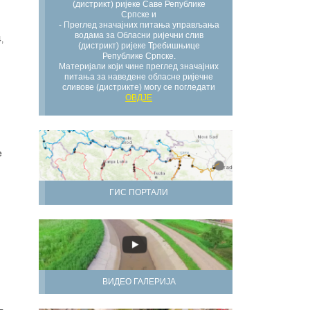
(дистрикт) ријеке Саве Републике
Српске и
- Преглед значајних питања управљања
водама за Обласни ријечни слив
,
(дистрикт) ријеке Требишњице
Републике Српске.
Материјали који чине преглед значајних
питања за наведене обласне ријечне
сливове (дистрикте) могу се погледати
ОВДЈЕ
е
ГИС ПОРТАЛИ
ВИДЕО ГАЛЕРИЈА