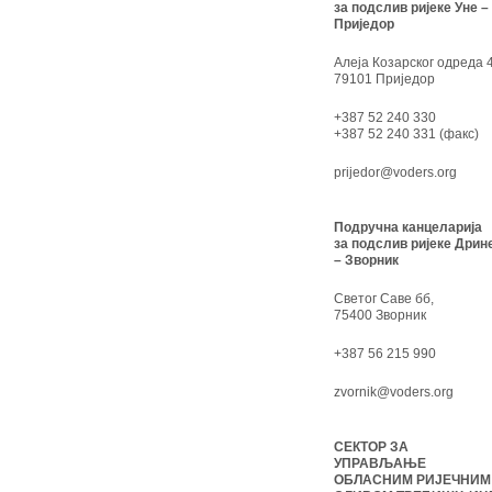
за подслив ријеке Уне –
Приједор
Алеја Козарског одреда 4
79101 Приједор
+387 52 240 330
+387 52 240 331 (факс)
prijedor@voders.org
Подручна канцеларија
за подслив ријеке Дрин
– Зворник
Светог Саве бб,
75400 Зворник
+387 56 215 990
zvornik@voders.org
СЕКТОР ЗА
УПРАВЉАЊЕ
ОБЛАСНИМ РИЈЕЧНИМ