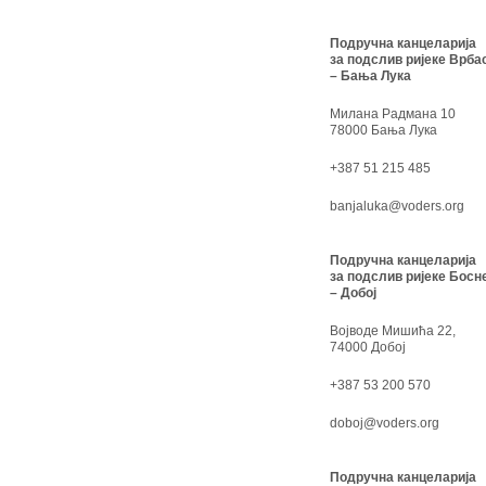
Подручна канцеларија
за подслив ријеке Врба
– Бања Лука
Милана Радмана 10
78000 Бања Лука
+387 51 215 485
banjaluka@voders.org
Подручна канцеларија
за подслив ријеке Босн
– Добој
Војводе Мишића 22,
74000 Добој
+387 53 200 570
doboj@voders.org
Подручна канцеларија