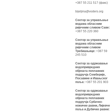
+387 55 211 517 (факс)
bijeljina@voders.org
Сектор за управљање
водама обласним
ријечним сливом Саве:
+387 55 220 360
Сектор за управљање
водама обласним
ријечним сливом
Требишњице:
+387 59
245 510
Сектор за одржавање
водопривредних
објеката поплавних
подручја Семберије,
Посавине и Ивањског
поља:
+387 55 201 903
Сектор за одржавање
водопривредних
објеката поплавних
подручја Србачко-
ножичке равни, Лијевче
поља и Дубичке равни: