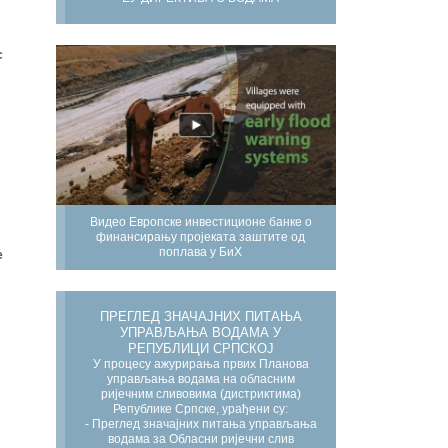
с
Видео Европске инвестиционе банке о
финансирању пројеката заштите од
поплава у БиХ
е
ПРЕГЛЕД ЗНАЧАЈНИХ ПИТАЊА
УПРАВЉАЊА ВОДАМА У
РЕПУБЛИЦИ СРПСКОЈ
У процесу ажурирања првих Планова
управљања водама на обласним
ријечним сливовима (дистриктима)
Републике Српске, урађени су:
- Преглед значајних питања управљања
водама за Обласни ријечни слив