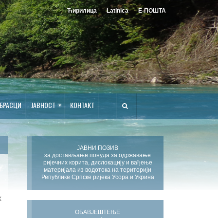
Ћирилица
Latinica
Е-ПОШТА
БРАСЦИ
ЈАВНОСТ
КОНТАКТ
ЈАВНИ ПОЗИВ
за достављање понуда за одржавање
ријечних корита, дислокацију и вађење
материјала из водотока на територији
Републике Српске ријека Усора и Укрина
Х
ОБАВЈЕШТЕЊЕ