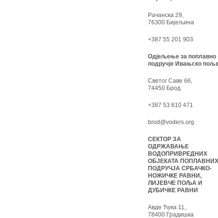
Рачанска 29,
76300 Бијељина
+387 55 201 903
Одјељење за поплавно
подручје Ивањско поље
Светог Саве бб,
74450 Брод
+387 53 610 471
brod@voders.org
СЕКТОР ЗА
ОДРЖАВАЊЕ
ВОДОПРИВРЕДНИХ
ОБЈЕКАТА ПОПЛАВНИ
ПОДРУЧЈА СРБАЧКО-
НОЖИЧКЕ РАВНИ,
ЛИЈЕВЧЕ ПОЉА И
ДУБИЧКЕ РАВНИ
Авде Ћука 11,
78400 Градишка