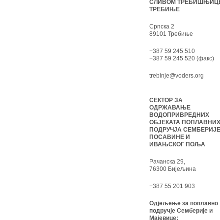
СЛИВОМ ТРЕБИШЊИЦ
ТРЕБИЊЕ
Српска 2
89101 Требиње
+387 59 245 510
+387 59 245 520 (факс)
trebinje@voders.org
СЕКТОР ЗА
ОДРЖАВАЊЕ
ВОДОПРИВРЕДНИХ
ОБЈЕКАТА ПОПЛАВНИ
ПОДРУЧЈА СЕМБЕРИЈЕ
ПОСАВИНЕ И
ИВАЊСКОГ ПОЉА
Рачанска 29,
76300 Бијељина
+387 55 201 903
Одјељење за поплавно
подручје Семберије и
Мајевице: