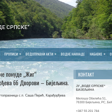
ДЕ СРПСКЕ“
ПРОПИСИ
ВОДОПРАВНИ АКТИ
ВОДНЕ НАКНАДЕ
НАБАВКЕ
О
не понуде „Жиг“
КОНТАКТ
орђева бб Дворови – Бијељина.
ЈУ „ВОДЕ СРПСКЕ“
БИЈЕЉИНА
утопраоница с.п. Саша Перић, Карађорђева
Милоша Обилића 51,
76300 Бијељина, РС, Би
+387 55 201 784