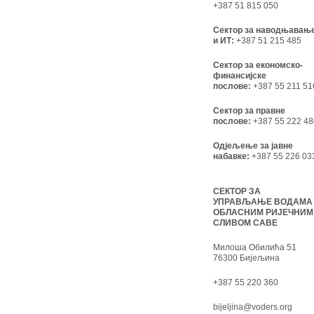
+387 51 815 050
Сектор за наводњавањ
и ИТ:
+387 51 215 485
Сектор за економско-
финансијске
послове:
+387 55 211 51
Сектор за правне
послове:
+387 55 222 48
Одјељење за јавне
набавке:
+387 55 226 03
СЕКТОР ЗА
УПРАВЉАЊЕ ВОДАМА
ОБЛАСНИМ РИЈЕЧНИМ
СЛИВОМ САВЕ
Милоша Обилића 51
76300 Бијељина
+387 55 220 360
bijeljina@voders.org