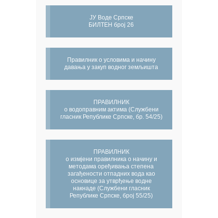
ЈУ Воде Српске
БИЛТЕН број 26
Правилник о условима и начину
давања у закуп водног земљишта
ПРАВИЛНИК
о водоправним актима (Службени
гласник Републике Српске, бр. 54/25)
ПРАВИЛНИК
о измјени правилника о начину и
методама оређивања степена
загађености отпадних вода као
основице за утврђење водне
накнаде (Службени гласник
Републике Српске, број 55/25)