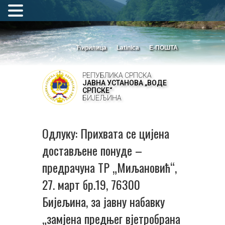
Ћирилица
Latinica
Е-ПОШТА
РЕПУБЛИКА СРПСКА
ЈАВНА УСТАНОВА „ВОДЕ
СРПСКЕ“
БИЈЕЉИНА
Одлуку: Прихвата се цијена
достављене понуде –
предрачуна ТР „Миљановић“,
27. март бр.19, 76300
Бијељина, за јавну набавку
„замјена предњег вјетробрана