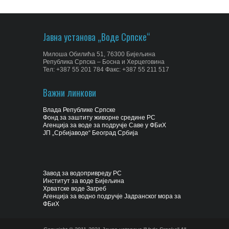
Јавна установа „Воде Српске“
Милоша Обилића 51, 76300 Бијељина
Република Српска – Босна и Херцеговина
Тел: +387 55 201 784 Факс: +387 55 211 517
Важни линкови
Влада Републике Српске
Фонд за заштиту живорне средине РС
Агенција за воде за подручје Саве у ФБиХ
ЈП „Србијаводе“ Београд Србија
Завод за водопривреду РС
Институт за воде Бијељина
Хрватске воде Загреб
Агенција за водно подручје Јадранског мора за
ФБиХ