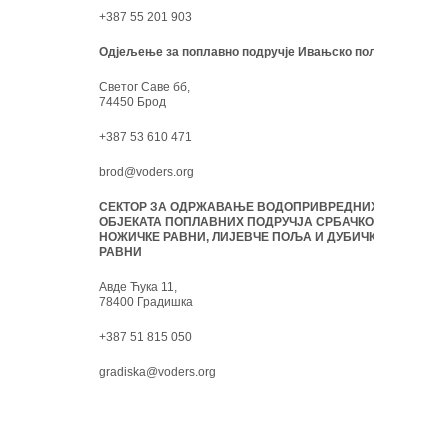
+387 55 201 903
Одјељење за поплавно подручје Ивањско поље:
Светог Саве бб,
74450 Брод
+387 53 610 471
brod@voders.org
СЕКТОР ЗА ОДРЖАВАЊЕ ВОДОПРИВРЕДНИХ
ОБЈЕКАТА ПОПЛАВНИХ ПОДРУЧЈА СРБАЧКО-
НОЖИЧКЕ РАВНИ, ЛИЈЕВЧЕ ПОЉА И ДУБИЧКЕ
РАВНИ
Авде Ћука 11,
78400 Градишка
+387 51 815 050
gradiska@voders.org