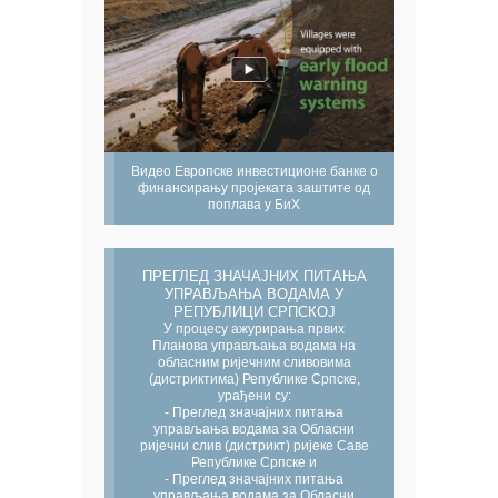
Видео Европске инвестиционе банке о
финансирању пројеката заштите од
поплава у БиХ
ПРЕГЛЕД ЗНАЧАЈНИХ ПИТАЊА
УПРАВЉАЊА ВОДАМА У
РЕПУБЛИЦИ СРПСКОЈ
У процесу ажурирања првих
Планова управљања водама на
обласним ријечним сливовима
(дистриктима) Републике Српске,
урађени су:
- Преглед значајних питања
управљања водама за Обласни
ријечни слив (дистрикт) ријеке Саве
Републике Српске и
- Преглед значајних питања
управљања водама за Обласни