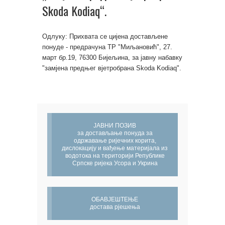
Skoda Kodiaq“.
Одлуку: Прихвата се цијена достављене
понуде - предрачуна ТР "Миљановић", 27.
март бр.19, 76300 Бијељина, за јавну набавку
"замјена предњег вјетробрана Skoda Kodiaq".
ЈАВНИ ПОЗИВ
за достављање понуда за
одржавање ријечних корита,
дислокацију и вађење материјала из
водотока на територији Републике
Српске ријека Усора и Укрина
ОБАВЈЕШТЕЊЕ
достава рјешења