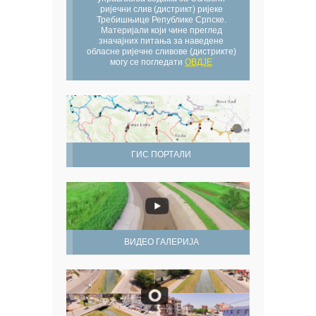
ријечни слив (дистрикт) ријеке
Требишњице Републике Српске.
Материјали који чине преглед
значајних питања за наведене
обласне ријечне сливове (дистрикте)
могу се погледати
ОВДЈЕ
ГИС ПОРТАЛИ
ВИДЕО ГАЛЕРИЈА