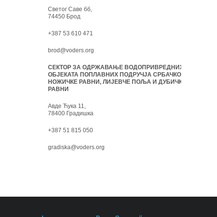
Светог Саве бб,
74450 Брод
+387 53 610 471
brod@voders.org
СЕКТОР ЗА ОДРЖАВАЊЕ ВОДОПРИВРЕДНИХ
ОБЈЕКАТА ПОПЛАВНИХ ПОДРУЧЈА СРБАЧКО-
НОЖИЧКЕ РАВНИ, ЛИЈЕВЧЕ ПОЉА И ДУБИЧКЕ
РАВНИ
Авде Ћука 11,
78400 Градишка
+387 51 815 050
gradiska@voders.org