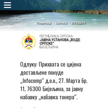
Ћирилица
Latinica
Е-ПОШТА
РЕПУБЛИКА СРПСКА
ЈАВНА УСТАНОВА „ВОДЕ
СРПСКЕ“
БИЈЕЉИНА
Одлуку: Прихвата се цијена
достављене понуде
„Infocomp“ д.о.о., 27. Марта бр.
11, 76300 Бијељина, за јавну
набавку „набавка тонера“.