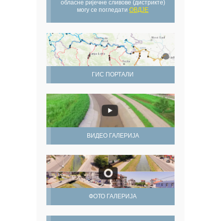
обласне ријечне сливове (дистрикте)
могу се погледати
ОВДЈЕ
ГИС ПОРТАЛИ
ВИДЕО ГАЛЕРИЈА
ФОТО ГАЛЕРИЈА