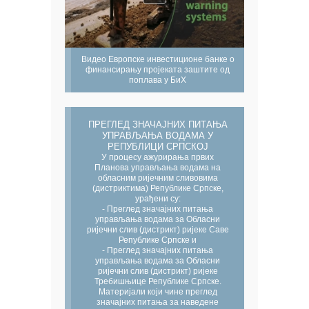
Видео Европске инвестиционе банке о
финансирању пројеката заштите од
поплава у БиХ
ПРЕГЛЕД ЗНАЧАЈНИХ ПИТАЊА
УПРАВЉАЊА ВОДАМА У
РЕПУБЛИЦИ СРПСКОЈ
У процесу ажурирања првих
Планова управљања водама на
обласним ријечним сливовима
(дистриктима) Републике Српске,
урађени су:
- Преглед значајних питања
управљања водама за Обласни
ријечни слив (дистрикт) ријеке Саве
Републике Српске и
- Преглед значајних питања
управљања водама за Обласни
ријечни слив (дистрикт) ријеке
Требишњице Републике Српске.
Материјали који чине преглед
значајних питања за наведене