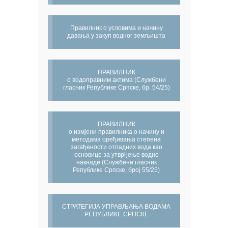
Правилник о условима и начину
давања у закуп водног земљишта
ПРАВИЛНИК
о водоправним актима (Службени
гласник Републике Српске, бр. 54/25)
ПРАВИЛНИК
о измјени правилника о начину и
методама оређивања степена
загађености отпадних вода као
основице за утврђење водне
накнаде (Службени гласник
Републике Српске, број 55/25)
СТРАТЕГИЈА УПРАВЉАЊА ВОДАМА
РЕПУБЛИКЕ СРПСКЕ