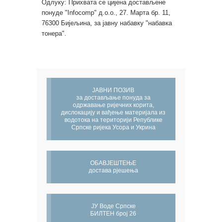
Одлуку: Прихвата се цијена достављене
понуде "Infocomp" д.о.о., 27. Марта бр. 11,
76300 Бијељина, за јавну набавку "набавка
тонера".
ЈАВНИ ПОЗИВ
за достављање понуда за
одржавање ријечних корита,
дислокацију и вађење материјала из
водотока на територији Републике
Српске ријека Усора и Укрина
ОБАВЈЕШТЕЊЕ
достава рјешења
ЈУ Воде Српске
БИЛТЕН број 26