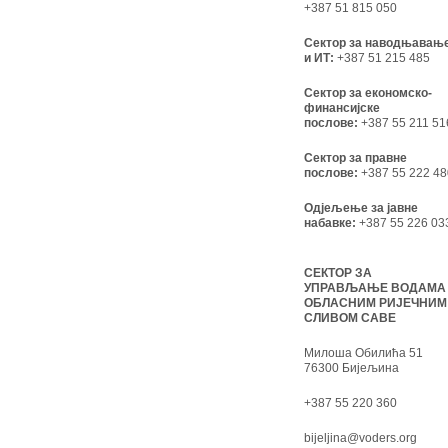
+387 51 815 050
Сектор за наводњавањ
и ИТ:
+387 51 215 485
Сектор за економско-
финансијске
послове:
+387 55 211 51
Сектор за правне
послове:
+387 55 222 48
Одјељење за јавне
набавке:
+387 55 226 03
СЕКТОР ЗА
УПРАВЉАЊЕ ВОДАМА
ОБЛАСНИМ РИЈЕЧНИМ
СЛИВОМ САВЕ
Милоша Обилића 51
76300 Бијељина
+387 55 220 360
bijeljina@voders.org