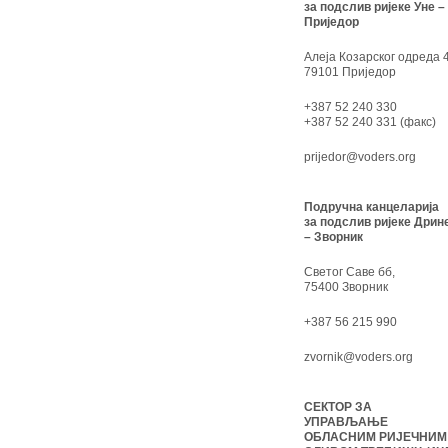
за подслив ријеке Уне –
Приједор
Алеја Козарског одреда 4
79101 Приједор
+387 52 240 330
+387 52 240 331 (факс)
prijedor@voders.org
Подручна канцеларија
за подслив ријеке Дрин
– Зворник
Светог Саве бб,
75400 Зворник
+387 56 215 990
zvornik@voders.org
СЕКТОР ЗА
УПРАВЉАЊЕ
ОБЛАСНИМ РИЈЕЧНИМ