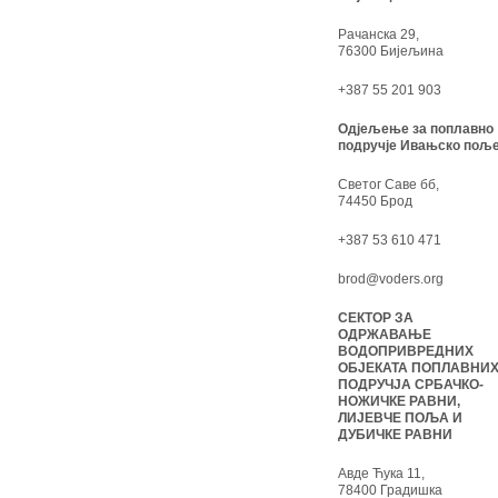
Рачанска 29,
76300 Бијељина
+387 55 201 903
Одјељење за поплавно
подручје Ивањско поље
Светог Саве бб,
74450 Брод
+387 53 610 471
brod@voders.org
СЕКТОР ЗА
ОДРЖАВАЊЕ
ВОДОПРИВРЕДНИХ
ОБЈЕКАТА ПОПЛАВНИ
ПОДРУЧЈА СРБАЧКО-
НОЖИЧКЕ РАВНИ,
ЛИЈЕВЧЕ ПОЉА И
ДУБИЧКЕ РАВНИ
Авде Ћука 11,
78400 Градишка