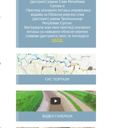
(дистрикт) ријеке Саве Републике
Српске и
- Преглед значајних питања управљања
водама за Обласни ријечни слив
,
(дистрикт) ријеке Требишњице
Републике Српске.
Материјали који чине преглед значајних
питања за наведене обласне ријечне
сливове (дистрикте) могу се погледати
ОВДЈЕ
е
ГИС ПОРТАЛИ
ВИДЕО ГАЛЕРИЈА