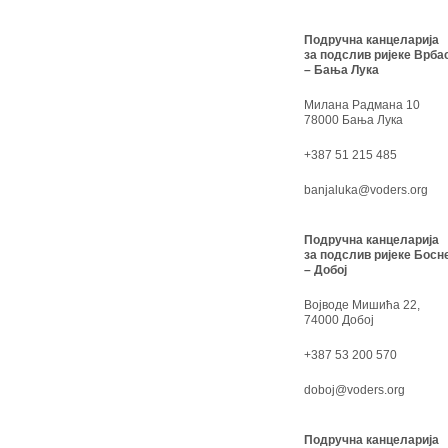
Подручна канцеларија
за подслив ријеке Врба
– Бања Лука
Милана Радмана 10
78000 Бања Лука
+387 51 215 485
banjaluka@voders.org
Подручна канцеларија
за подслив ријеке Босн
– Добој
Војводе Мишића 22,
74000 Добој
+387 53 200 570
doboj@voders.org
Подручна канцеларија