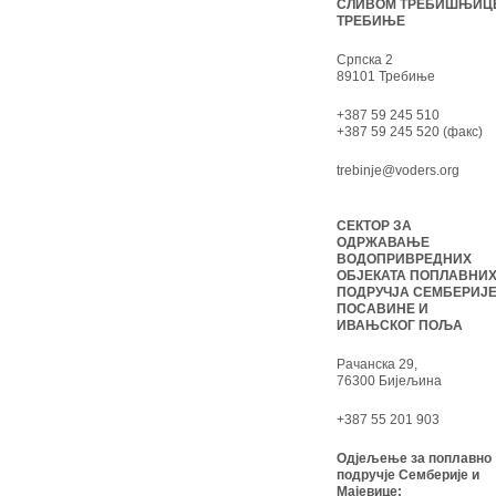
СЛИВОМ ТРЕБИШЊИЦ
ТРЕБИЊЕ
Српска 2
89101 Требиње
+387 59 245 510
+387 59 245 520 (факс)
trebinje@voders.org
СЕКТОР ЗА
ОДРЖАВАЊЕ
ВОДОПРИВРЕДНИХ
ОБЈЕКАТА ПОПЛАВНИ
ПОДРУЧЈА СЕМБЕРИЈЕ
ПОСАВИНЕ И
ИВАЊСКОГ ПОЉА
Рачанска 29,
76300 Бијељина
+387 55 201 903
Одјељење за поплавно
подручје Семберије и
Мајевице: