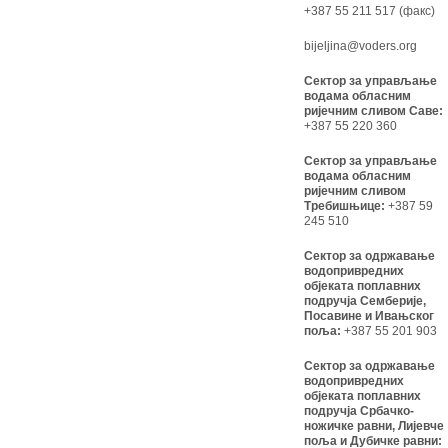
+387 55 211 517 (факс)
bijeljina@voders.org
Сектор за управљање
водама обласним
ријечним сливом Саве:
+387 55 220 360
Сектор за управљање
водама обласним
ријечним сливом
Требишњице:
+387 59
245 510
Сектор за одржавање
водопривредних
објеката поплавних
подручја Семберије,
Посавине и Ивањског
поља:
+387 55 201 903
Сектор за одржавање
водопривредних
објеката поплавних
подручја Србачко-
ножичке равни, Лијевче
поља и Дубичке равни: