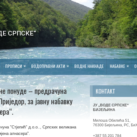
ДЕ СРПСКЕ“
ПРОПИСИ
ВОДОПРАВНИ АКТИ
ВОДНЕ НАКНАДЕ
НАБАВКЕ
О
не понуде – предрачуна
КОНТАКТ
,Приједор, за јавну набавку
ЈУ „ВОДЕ СРПСКЕ“
ера“.
БИЈЕЉИНА
Милоша Обилића 51,
76300 Бијељина, РС, Би
уна "Стјепић" д.о.о.., Српских великана
мјена алнасера".
+387 55 201 784