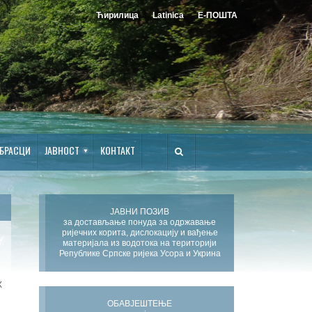
Ћирилица
Latinica
Е-ПОШТА
БРАСЦИ
ЈАВНОСТ
КОНТАКТ
ЈАВНИ ПОЗИВ
за достављање понуда за одржавање
ријечних корита, дислокацију и вађење
материјала из водотока на територији
Републике Српске ријека Усора и Укрина
Х
ОБАВЈЕШТЕЊЕ