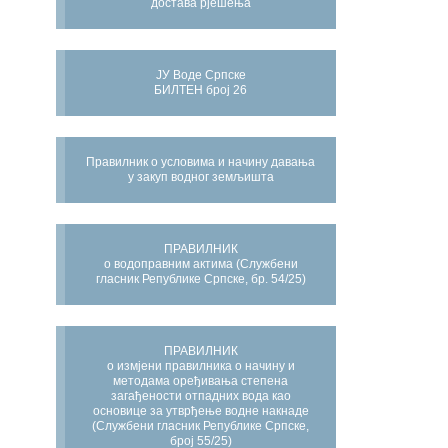
достава рјешења
ЈУ Воде Српске
БИЛТЕН број 26
Правилник о условима и начину давања
у закуп водног земљишта
ПРАВИЛНИК
о водоправним актима (Службени
гласник Републике Српске, бр. 54/25)
ПРАВИЛНИК
о измјени правилника о начину и
методама оређивања степена
загађености отпадних вода као
основице за утврђење водне накнаде
(Службени гласник Републике Српске,
број 55/25)