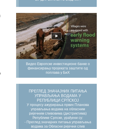
с
Видео Европске инвестиционе банке о
финансирању пројеката заштите од
поплава у БиХ
е
ПРЕГЛЕД ЗНАЧАЈНИХ ПИТАЊА
УПРАВЉАЊА ВОДАМА У
РЕПУБЛИЦИ СРПСКОЈ
У процесу ажурирања првих Планова
управљања водама на обласним
ријечним сливовима (дистриктима)
Републике Српске, урађени су:
- Преглед значајних питања управљања
водама за Обласни ријечни слив