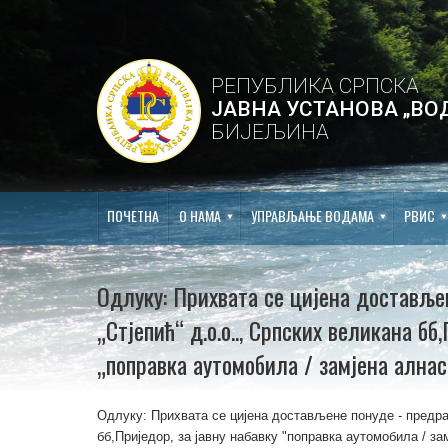
РЕПУБЛИКА СРПСКА
ЈАВНА УСТАНОВА „ВО
БИЈЕЉИНА
ПОЧЕТНА
О НАМА
УПРАВЉАЊЕ ВОДАМА
РВИС
Одлуку: Прихвата се цијена доставље
„Стјепић“ д.о.о.., Српских великана бб
„поправка аутомобила / замјена алнас
Одлуку: Прихвата се цијена достављене понуде - предрач
бб,Приједор, за јавну набавку "поправка аутомобила / за