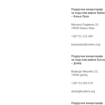
Подручна канцеларија
за подслив ријеке Врба
– Бања Лука
Милана Радмана 10
78000 Бања Лука
+387 51 215 485
banjaluka@voders.org
Подручна канцеларија
за подслив ријеке Босн
– Добој
Војводе Мишића 22,
74000 Добој
+387 53 200 570
doboj@voders.org
Подручна канцеларија