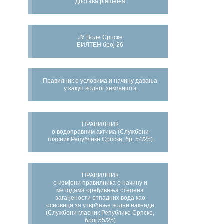
достава рјешења
ЈУ Воде Српске
БИЛТЕН број 26
Правилник о условима и начину давања
у закуп водног земљишта
ПРАВИЛНИК
о водоправним актима (Службени
гласник Републике Српске, бр. 54/25)
ПРАВИЛНИК
о измјени правилника о начину и
методама оређивања степена
загађености отпадних вода као
основице за утврђење водне накнаде
(Службени гласник Републике Српске,
број 55/25)