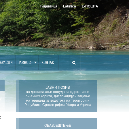
Ћирилица
Latinica
Е-ПОШТА
БРАСЦИ
ЈАВНОСТ
КОНТАКТ
ЈАВНИ ПОЗИВ
за достављање понуда за одржавање
ријечних корита, дислокацију и вађење
материјала из водотока на територији
Републике Српске ријека Усора и Укрина
Х
ОБАВЈЕШТЕЊЕ