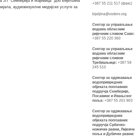
а ЈП "Семберија и Мајевица" доо Бијељина
+387 55 211 517 (факс)
ријала, аудиовизуелне медијске услуге за
bijeljina@voders.org
Сектор за управљање
водама обласним
ријечним сливом Саве:
+387 55 220 360
Сектор за управљање
водама обласним
ријечним сливом
Требишњице:
+387 59
245 510
Сектор за одржавање
водопривредних
објеката поплавних
подручја Семберије,
Посавине и Ивањског
поља:
+387 55 201 903
Сектор за одржавање
водопривредних
објеката поплавних
подручја Србачко-
ножичке равни, Лијевче
поља и Дубичке равни: