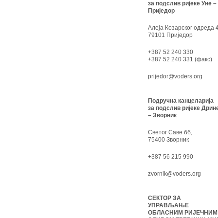
за подслив ријеке Уне –
Приједор
Алеја Козарског одреда 4
79101 Приједор
+387 52 240 330
+387 52 240 331 (факс)
prijedor@voders.org
Подручна канцеларија
за подслив ријеке Дрин
– Зворник
Светог Саве бб,
75400 Зворник
+387 56 215 990
zvornik@voders.org
СЕКТОР ЗА
УПРАВЉАЊЕ
ОБЛАСНИМ РИЈЕЧНИМ