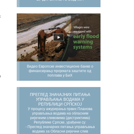
с
Видео Европске инвестиционе банке о
финансирању пројеката заштите од
поплава у БиХ
е
ПРЕГЛЕД ЗНАЧАЈНИХ ПИТАЊА
УПРАВЉАЊА ВОДАМА У
РЕПУБЛИЦИ СРПСКОЈ
У процесу ажурирања првих Планова
управљања водама на обласним
ријечним сливовима (дистриктима)
Републике Српске, урађени су:
- Преглед значајних питања управљања
водама за Обласни ријечни слив