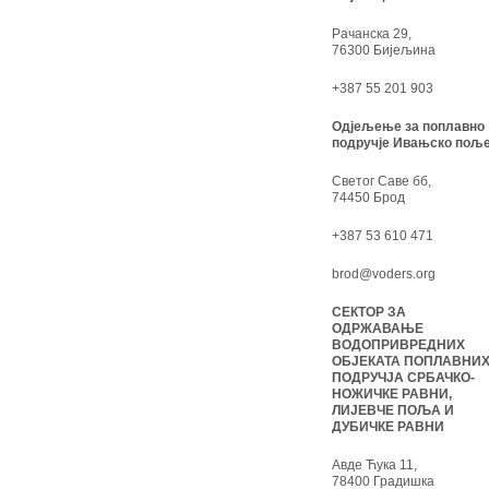
Рачанска 29,
76300 Бијељина
+387 55 201 903
Одјељење за поплавно
подручје Ивањско поље
Светог Саве бб,
74450 Брод
+387 53 610 471
brod@voders.org
СЕКТОР ЗА
ОДРЖАВАЊЕ
ВОДОПРИВРЕДНИХ
ОБЈЕКАТА ПОПЛАВНИ
ПОДРУЧЈА СРБАЧКО-
НОЖИЧКЕ РАВНИ,
ЛИЈЕВЧЕ ПОЉА И
ДУБИЧКЕ РАВНИ
Авде Ћука 11,
78400 Градишка