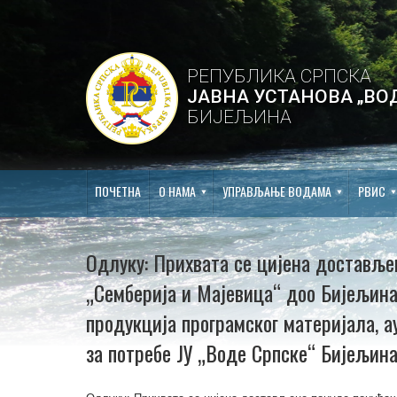
РЕПУБЛИКА СРПСКА
ЈАВНА УСТАНОВА „ВО
БИЈЕЉИНА
ПОЧЕТНА
О НАМА
УПРАВЉАЊЕ ВОДАМА
РВИС
Одлуку: Прихвата се цијена доставље
„Семберија и Мајевица“ доо Бијељина 
продукција програмског материјала, а
за потребе ЈУ „Воде Српске“ Бијељина