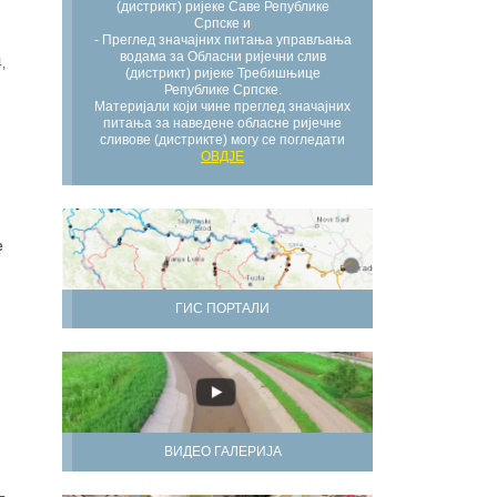
(дистрикт) ријеке Саве Републике
Српске и
- Преглед значајних питања управљања
водама за Обласни ријечни слив
,
(дистрикт) ријеке Требишњице
Републике Српске.
Материјали који чине преглед значајних
питања за наведене обласне ријечне
сливове (дистрикте) могу се погледати
ОВДЈЕ
е
ГИС ПОРТАЛИ
ВИДЕО ГАЛЕРИЈА