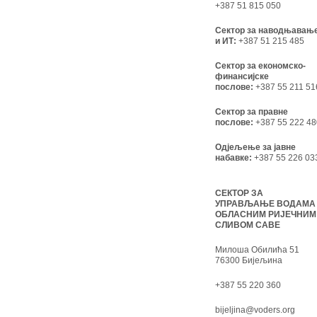
+387 51 815 050
Сектор за наводњавањ
и ИТ:
+387 51 215 485
Сектор за економско-
финансијске
послове:
+387 55 211 51
Сектор за правне
послове:
+387 55 222 48
Одјељење за јавне
набавке:
+387 55 226 03
СЕКТОР ЗА
УПРАВЉАЊЕ ВОДАМА
ОБЛАСНИМ РИЈЕЧНИМ
СЛИВОМ САВЕ
Милоша Обилића 51
76300 Бијељина
+387 55 220 360
bijeljina@voders.org