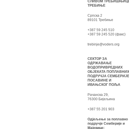
СЛИВОМ ТРЕБИШЊИЦ
ТРЕБИЊЕ
Српска 2
89101 Требиње
+387 59 245 510
+387 59 245 520 (факс)
trebinje@voders.org
СЕКТОР ЗА
ОДРЖАВАЊЕ
ВОДОПРИВРЕДНИХ
ОБЈЕКАТА ПОПЛАВНИ
ПОДРУЧЈА СЕМБЕРИЈЕ
ПОСАВИНЕ И
ИВАЊСКОГ ПОЉА
Рачанска 29,
76300 Бијељина
+387 55 201 903
Одјељење за поплавно
подручје Семберије и
Мајевице: