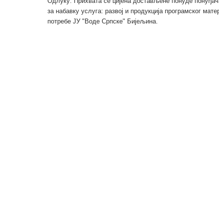
Одлуку: Прихвата се цијена достављене понуде понуђач
за набавку услуга: развој и продукција програмског мате
потребе ЈУ "Воде Српске" Бијељина.