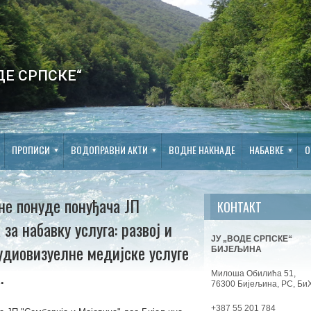
ДЕ СРПСКЕ“
ПРОПИСИ
ВОДОПРАВНИ АКТИ
ВОДНЕ НАКНАДЕ
НАБАВКЕ
О
не понуде понуђача ЈП
КОНТАКТ
за набавку услуга: развој и
ЈУ „ВОДЕ СРПСКЕ“
удиовизуелне медијске услуге
БИЈЕЉИНА
.
Милоша Обилића 51,
76300 Бијељина, РС, Би
+387 55 201 784