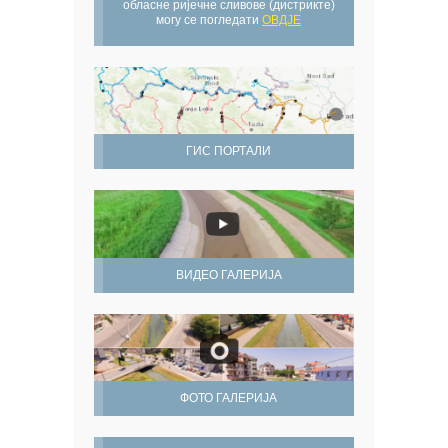
обласне ријечне сливове (дистрикте)
могу се погледати
ОВДЈЕ
ГИС ПОРТАЛИ
ВИДЕО ГАЛЕРИЈА
ФОТО ГАЛЕРИЈА