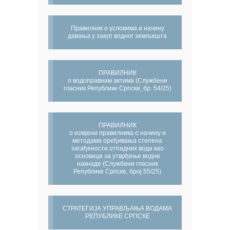
Правилник о условима и начину
давања у закуп водног земљишта
ПРАВИЛНИК
о водоправним актима (Службени
гласник Републике Српске, бр. 54/25)
ПРАВИЛНИК
о измјени правилника о начину и
методама оређивања степена
загађености отпадних вода као
основице за утврђење водне
накнаде (Службени гласник
Републике Српске, број 55/25)
СТРАТЕГИЈА УПРАВЉАЊА ВОДАМА
РЕПУБЛИКЕ СРПСКЕ