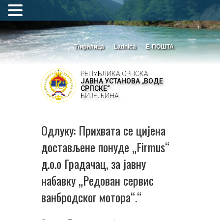
Ћирилица
Latinica
Е-ПОШТА
РЕПУБЛИКА СРПСКА
ЈАВНА УСТАНОВА „ВОДЕ
СРПСКЕ“
БИЈЕЉИНА
Одлуку: Прихвата се цијена
достављене понуде „Firmus“
д.о.о Градачац, за јавну
набавку „Редован сервис
ванбродског мотора“.“