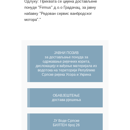
Одлуку: Прихвата се цијена достављене
понуде "Firmus" д.о.о Градачац, за јавну
набавку "Редован сервис ванбродског
мотора"."
ЈАВНИ ПОЗИВ
за достављање понуда за
одржавање ријечних корита,
дислокацију и вађење материјала из
водотока на територији Републике
Српске ријека Усора и Укрина
ОБАВЈЕШТЕЊЕ
достава рјешења
ЈУ Воде Српске
БИЛТЕН број 26