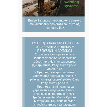
Видео Европске инвестиционе банке о
финансирању пројеката заштите од
поплава у БиХ
ПРЕГЛЕД ЗНАЧАЈНИХ ПИТАЊА
УПРАВЉАЊА ВОДАМА У
РЕПУБЛИЦИ СРПСКОЈ
У процесу ажурирања првих
Планова управљања водама на
обласним ријечним сливовима
(дистриктима) Републике Српске,
урађени су:
- Преглед значајних питања
управљања водама за Обласни
ријечни слив (дистрикт) ријеке Саве
Републике Српске и
- Преглед значајних питања
управљања водама за Обласни
ријечни слив (дистрикт) ријеке
Требишњице Републике Српске.
Материјали који чине преглед
значајних питања за наведене