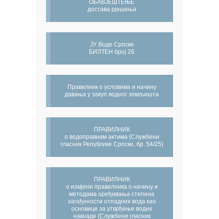
ОБАВЈЕШТЕЊЕ
достава рјешења
ЈУ Воде Српске
БИЛТЕН број 26
Правилник о условима и начину
давања у закуп водног земљишта
ПРАВИЛНИК
о водоправним актима (Службени
гласник Републике Српске, бр. 54/25)
ПРАВИЛНИК
о измјени правилника о начину и
методама оређивања степена
загађености отпадних вода као
основице за утврђење водне
накнаде (Службени гласник