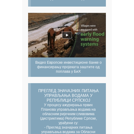
Видео Европске инвестиционе банке о
финансирању пројеката заштите од
поплава у БиХ
ПРЕГЛЕД ЗНАЧАЈНИХ ПИТАЊА
УПРАВЉАЊА ВОДАМА У
РЕПУБЛИЦИ СРПСКОЈ
У процесу ажурирања првих
Планова управљања водама на
обласним ријечним сливовима
(дистриктима) Републике Српске,
урађени су:
- Преглед значајних питања
управљања водама за Обласни