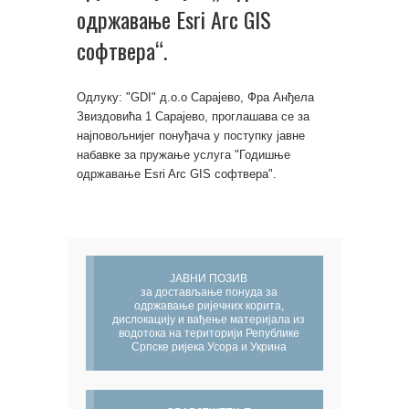
одржавање Esri Arc GIS
софтвера“.
Одлуку: "GDI" д.о.о Сарајево, Фра Анђела
Звиздовића 1 Сарајево, проглашава се за
најповољнијег понуђача у поступку јавне
набавке за пружање услуга "Годишње
одржавање Esri Arc GIS софтвера".
ЈАВНИ ПОЗИВ
за достављање понуда за
одржавање ријечних корита,
дислокацију и вађење материјала из
водотока на територији Републике
Српске ријека Усора и Укрина