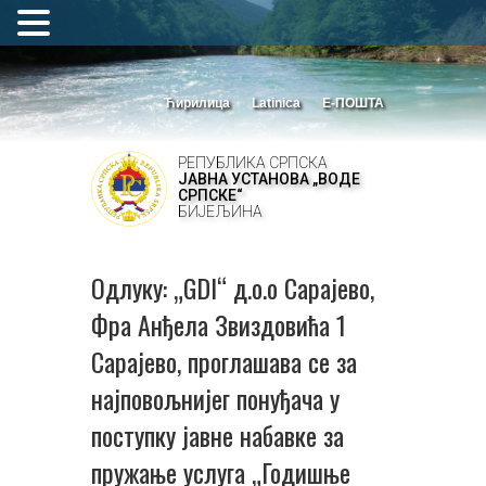
Ћирилица
Latinica
Е-ПОШТА
РЕПУБЛИКА СРПСКА
ЈАВНА УСТАНОВА „ВОДЕ
СРПСКЕ“
БИЈЕЉИНА
Одлуку: „GDI“ д.о.о Сарајево,
Фра Анђела Звиздовића 1
Сарајево, проглашава се за
најповољнијег понуђача у
поступку јавне набавке за
пружање услуга „Годишње