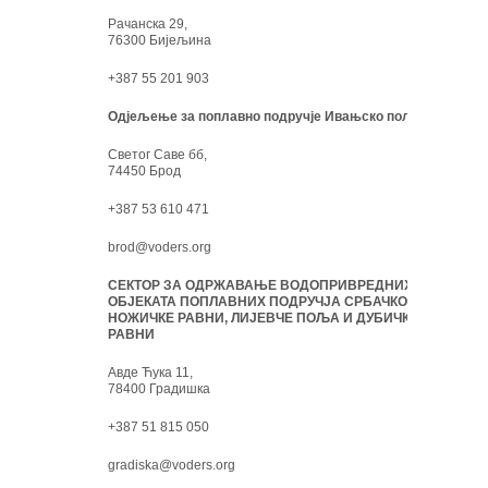
Рачанска 29,
76300 Бијељина
+387 55 201 903
Одјељење за поплавно подручје Ивањско поље:
Светог Саве бб,
74450 Брод
+387 53 610 471
brod@voders.org
СЕКТОР ЗА ОДРЖАВАЊЕ ВОДОПРИВРЕДНИХ
ОБЈЕКАТА ПОПЛАВНИХ ПОДРУЧЈА СРБАЧКО-
НОЖИЧКЕ РАВНИ, ЛИЈЕВЧЕ ПОЉА И ДУБИЧКЕ
РАВНИ
Авде Ћука 11,
78400 Градишка
+387 51 815 050
gradiska@voders.org