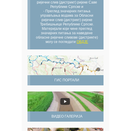
ријечни слив (дистрикт) ријеке Саве
Републике Српске и
- Преглед значајних питања
управљања водама за Обласни
ријечни слив (дистрикт) ријеке
Требишњице Републике Српске.
Материјали који чине преглед
значајних питања за наведене
обласне ријечне сливове (дистрикте)
могу се погледати
ОВДЈЕ
ГИС ПОРТАЛИ
ВИДЕО ГАЛЕРИЈА