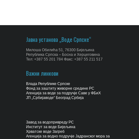
Јавна установа „Воде Српске“
Милоша Обилића 51, 76300 Бијељина
Република Српска – Босна и Херцеговина
Тел: +387 55 201 784 Факс: +387 55 211 517
Важни линкови
Влада Републике Српске
Фонд за заштиту живорне средине РС
Агенција за воде за подручје Саве у ФБиХ
ЈП „Србијаводе“ Београд Србија
Завод за водопривреду РС
Институт за воде Бијељина
Хрватске воде Загреб
Агенција за водно подручје Јадранског мора за