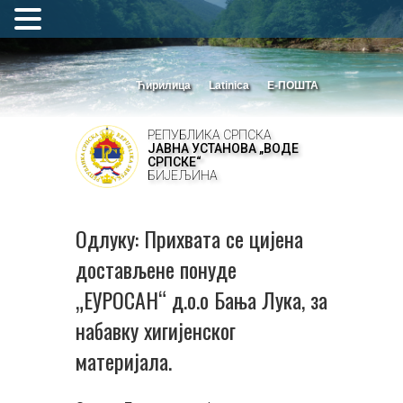
Ћирилица
Latinica
Е-ПОШТА
РЕПУБЛИКА СРПСКА
ЈАВНА УСТАНОВА „ВОДЕ
СРПСКЕ“
БИЈЕЉИНА
Одлуку: Прихвата се цијена
достављене понуде
„ЕУРОСАН“ д.о.о Бања Лука, за
набавку хигијенског
материјала.