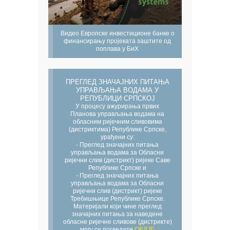
Видео Европске инвестиционе банке о
финансирању пројеката заштите од
поплава у БиХ
ПРЕГЛЕД ЗНАЧАЈНИХ ПИТАЊА
УПРАВЉАЊА ВОДАМА У
РЕПУБЛИЦИ СРПСКОЈ
У процесу ажурирања првих
Планова управљања водама на
обласним ријечним сливовима
(дистриктима) Републике Српске,
урађени су:
- Преглед значајних питања
управљања водама за Обласни
ријечни слив (дистрикт) ријеке Саве
Републике Српске и
- Преглед значајних питања
управљања водама за Обласни
ријечни слив (дистрикт) ријеке
Требишњице Републике Српске.
Материјали који чине преглед
значајних питања за наведене
обласне ријечне сливове (дистрикте)
могу се погледати
ОВДЈЕ