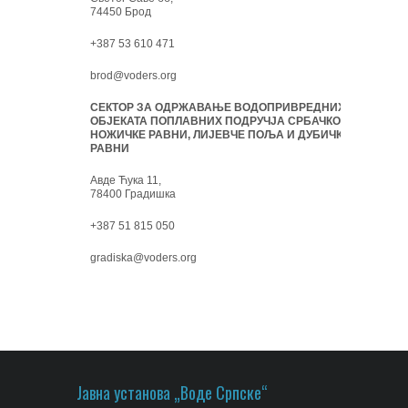
74450 Брод
+387 53 610 471
brod@voders.org
СЕКТОР ЗА ОДРЖАВАЊЕ ВОДОПРИВРЕДНИХ
ОБЈЕКАТА ПОПЛАВНИХ ПОДРУЧЈА СРБАЧКО-
НОЖИЧКЕ РАВНИ, ЛИЈЕВЧЕ ПОЉА И ДУБИЧКЕ
РАВНИ
Авде Ћука 11,
78400 Градишка
+387 51 815 050
gradiska@voders.org
Јавна установа „Воде Српске“