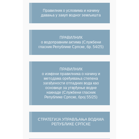
Правилник о условима и начину
давања у закуп водног земљишта
ПРАВИЛНИК
о водоправним актима (Службени
гласник Републике Српске, бр. 54/25)
ПРАВИЛНИК
о измјени правилника о начину и
методама оређивања степена
загађености отпадних вода као
основице за утврђење водне
накнаде (Службени гласник
Републике Српске, број 55/25)
СТРАТЕГИЈА УПРАВЉАЊА ВОДАМА
РЕПУБЛИКЕ СРПСКЕ