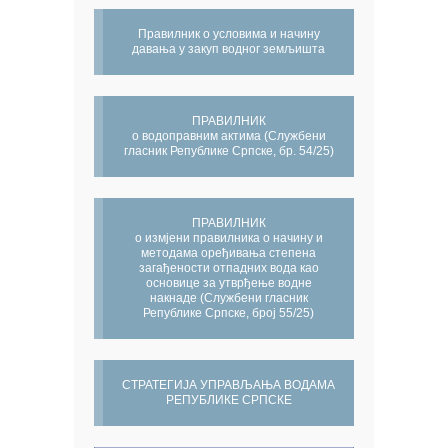
Правилник о условима и начину
давања у закуп водног земљишта
ПРАВИЛНИК
о водоправним актима (Службени
гласник Републике Српске, бр. 54/25)
ПРАВИЛНИК
о измјени правилника о начину и
методама оређивања степена
загађености отпадних вода као
основице за утврђење водне
накнаде (Службени гласник
Републике Српске, број 55/25)
СТРАТЕГИЈА УПРАВЉАЊА ВОДАМА
РЕПУБЛИКЕ СРПСКЕ