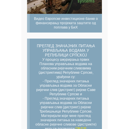
Видео Европске инвестиционе банке о
финансирању пројеката заштите од
поплава у БиХ
ПРЕГЛЕД ЗНАЧАЈНИХ ПИТАЊА
УПРАВЉАЊА ВОДАМА У
РЕПУБЛИЦИ СРПСКОЈ
У процесу ажурирања првих
Планова управљања водама на
обласним ријечним сливовима
(дистриктима) Републике Српске,
урађени су:
- Преглед значајних питања
управљања водама за Обласни
ријечни слив (дистрикт) ријеке Саве
Републике Српске и
- Преглед значајних питања
управљања водама за Обласни
ријечни слив (дистрикт) ријеке
Требишњице Републике Српске.
Материјали који чине преглед
значајних питања за наведене
обласне ријечне сливове (дистрикте)
могу се погледати
ОВДЈЕ