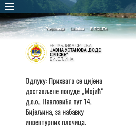
Ћирилица
Latinica
Е-ПОШТА
РЕПУБЛИКА СРПСКА
ЈАВНА УСТАНОВА „ВОДЕ
СРПСКЕ“
БИЈЕЉИНА
Одлуку: Прихвата се цијена
достављене понуде „Мојић“
д.о.о., Павловића пут 14,
Бијељина, за набавку
инвентурних плочица.