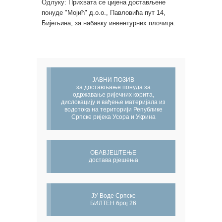
Одлуку: Прихвата се цијена достављене
понуде "Мојић" д.о.о., Павловића пут 14,
Бијељина, за набавку инвентурних плочица.
ЈАВНИ ПОЗИВ
за достављање понуда за
одржавање ријечних корита,
дислокацију и вађење материјала из
водотока на територији Републике
Српске ријека Усора и Укрина
ОБАВЈЕШТЕЊЕ
достава рјешења
ЈУ Воде Српске
БИЛТЕН број 26