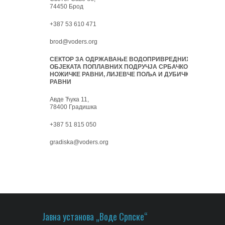
74450 Брод
+387 53 610 471
brod@voders.org
СЕКТОР ЗА ОДРЖАВАЊЕ ВОДОПРИВРЕДНИХ
ОБЈЕКАТА ПОПЛАВНИХ ПОДРУЧЈА СРБАЧКО-
НОЖИЧКЕ РАВНИ, ЛИЈЕВЧЕ ПОЉА И ДУБИЧКЕ
РАВНИ
Авде Ћука 11,
78400 Градишка
+387 51 815 050
gradiska@voders.org
Јавна установа „Воде Српске“