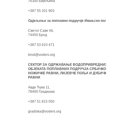
76300 Бијељина
+387 55 201 903
Одјељење за поплавно подручје Ивањско поље:
Светог Саве бб,
74450 Брод
+387 53 610 471
brod@voders.org
СЕКТОР ЗА ОДРЖАВАЊЕ ВОДОПРИВРЕДНИХ
ОБЈЕКАТА ПОПЛАВНИХ ПОДРУЧЈА СРБАЧКО-
НОЖИЧКЕ РАВНИ, ЛИЈЕВЧЕ ПОЉА И ДУБИЧКЕ
РАВНИ
Авде Ћука 11,
78400 Градишка
+387 51 815 050
gradiska@voders.org