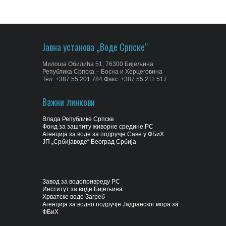
Јавна установа „Воде Српске“
Милоша Обилића 51, 76300 Бијељина
Република Српска – Босна и Херцеговина
Тел: +387 55 201 784 Факс: +387 55 211 517
Важни линкови
Влада Републике Српске
Фонд за заштиту живорне средине РС
Агенција за воде за подручје Саве у ФБиХ
ЈП „Србијаводе“ Београд Србија
Завод за водопривреду РС
Институт за воде Бијељина
Хрватске воде Загреб
Агенција за водно подручје Јадранског мора за
ФБиХ