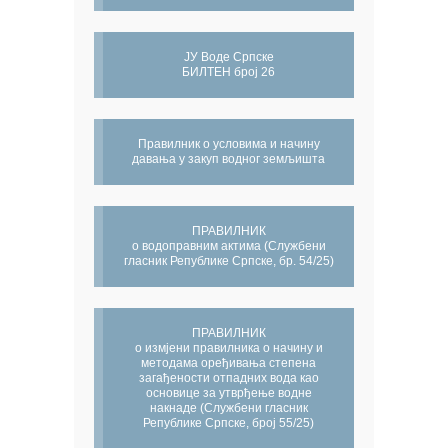
ЈУ Воде Српске
БИЛТЕН број 26
Правилник о условима и начину
давања у закуп водног земљишта
ПРАВИЛНИК
о водоправним актима (Службени
гласник Републике Српске, бр. 54/25)
ПРАВИЛНИК
о измјени правилника о начину и
методама оређивања степена
загађености отпадних вода као
основице за утврђење водне
накнаде (Службени гласник
Републике Српске, број 55/25)