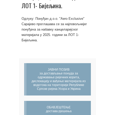
ЛОТ 1- Бијељина.
Одлуку: Понуђач д.о.о. "Aero Exclusive"
Сарајево проглашава се за најповољнијег
понуђача за набавку канцеларијског
материјала у 2025. години за ЛОТ 1-
Бијељина.
ЈАВНИ ПОЗИВ
за достављање понуда за
одржавање ријечних корита,
дислокацију и вађење материјала из
водотока на територији Републике
Српске ријека Усора и Укрина
ОБАВЈЕШТЕЊЕ
достава рјешења