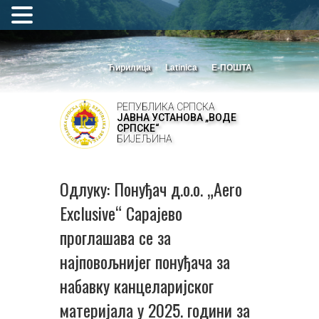
Ћирилица
Latinica
Е-ПОШТА
РЕПУБЛИКА СРПСКА
ЈАВНА УСТАНОВА „ВОДЕ
СРПСКЕ“
БИЈЕЉИНА
Одлуку: Понуђач д.о.о. „Aero
Exclusive“ Сарајево
проглашава се за
најповољнијег понуђача за
набавку канцеларијског
материјала у 2025. години за