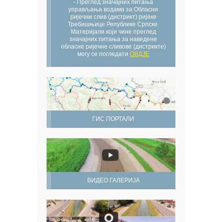
- Преглед значајних питања
управљања водама за Обласни
ријечни слив (дистрикт) ријеке
Требишњице Републике Српске.
Материјали који чине преглед
значајних питања за наведене
обласне ријечне сливове (дистрикте)
могу се погледати
ОВДЈЕ
ГИС ПОРТАЛИ
ВИДЕО ГАЛЕРИЈА