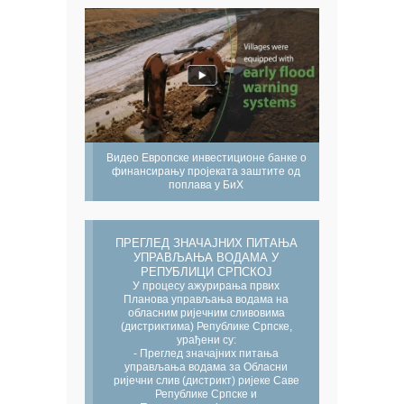
Видео Европске инвестиционе банке о
финансирању пројеката заштите од
поплава у БиХ
ПРЕГЛЕД ЗНАЧАЈНИХ ПИТАЊА
УПРАВЉАЊА ВОДАМА У
РЕПУБЛИЦИ СРПСКОЈ
У процесу ажурирања првих
Планова управљања водама на
обласним ријечним сливовима
(дистриктима) Републике Српске,
урађени су:
- Преглед значајних питања
управљања водама за Обласни
ријечни слив (дистрикт) ријеке Саве
Републике Српске и