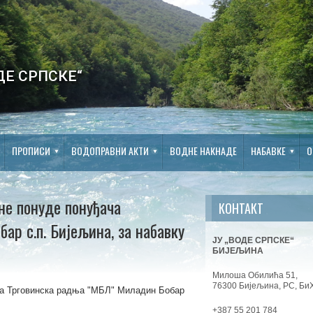
ДЕ СРПСКЕ“
ПРОПИСИ
ВОДОПРАВНИ АКТИ
ВОДНЕ НАКНАДЕ
НАБАВКЕ
О
не понуде понуђача
КОНТАКТ
р с.п. Бијељина, за набавку
ЈУ „ВОДЕ СРПСКЕ“
БИЈЕЉИНА
Милоша Обилића 51,
76300 Бијељина, РС, Би
ча Трговинска радња "МБЛ" Миладин Бобар
+387 55 201 784