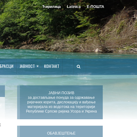
Ћирилица
Latinica
Е-ПОШТА
БРАСЦИ
ЈАВНОСТ
КОНТАКТ
ЈАВНИ ПОЗИВ
за достављање понуда за одржавање
ријечних корита, дислокацију и вађење
материјала из водотока на територији
Републике Српске ријека Усора и Укрина
Х
ОБАВЈЕШТЕЊЕ