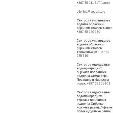
+387 55 211 517 (факс)
bijeljina@voders.org
Сектор за управљање
водама обласним
ријечним сливом Саве:
+387 55 220 360
Сектор за управљање
водама обласним
ријечним сливом
Требишњице:
+387 59
245 510
Сектор за одржавање
водопривредних
објеката поплавних
подручја Семберије,
Посавине и Ивањског
поља:
+387 55 201 903
Сектор за одржавање
водопривредних
објеката поплавних
подручја Србачко-
ножичке равни, Лијевче
поља и Дубичке равни: