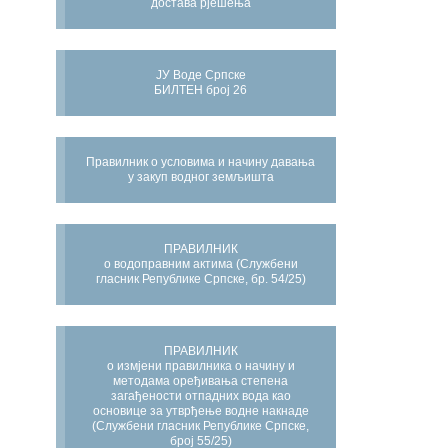
достава рјешења
ЈУ Воде Српске
БИЛТЕН број 26
Правилник о условима и начину давања
у закуп водног земљишта
ПРАВИЛНИК
о водоправним актима (Службени
гласник Републике Српске, бр. 54/25)
ПРАВИЛНИК
о измјени правилника о начину и
методама оређивања степена
загађености отпадних вода као
основице за утврђење водне накнаде
(Службени гласник Републике Српске,
број 55/25)