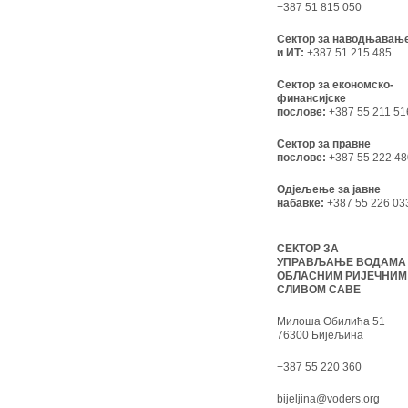
+387 51 815 050
Сектор за наводњавањ
и ИТ:
+387 51 215 485
Сектор за економско-
финансијске
послове:
+387 55 211 51
Сектор за правне
послове:
+387 55 222 48
Одјељење за јавне
набавке:
+387 55 226 03
СЕКТОР ЗА
УПРАВЉАЊЕ ВОДАМА
ОБЛАСНИМ РИЈЕЧНИМ
СЛИВОМ САВЕ
Милоша Обилића 51
76300 Бијељина
+387 55 220 360
bijeljina@voders.org