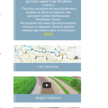
(дистрикт) ријеке Саве Републике
Српске и
- Преглед значајних питања управљања
водама за Обласни ријечни слив
,
(дистрикт) ријеке Требишњице
Републике Српске.
Материјали који чине преглед значајних
питања за наведене обласне ријечне
сливове (дистрикте) могу се погледати
ОВДЈЕ
е
ГИС ПОРТАЛИ
ВИДЕО ГАЛЕРИЈА