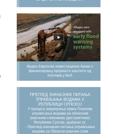
с
Видео Европске инвестиционе банке о
финансирању пројеката заштите од
поплава у БиХ
е
ПРЕГЛЕД ЗНАЧАЈНИХ ПИТАЊА
УПРАВЉАЊА ВОДАМА У
РЕПУБЛИЦИ СРПСКОЈ
У процесу ажурирања првих Планова
управљања водама на обласним
ријечним сливовима (дистриктима)
Републике Српске, урађени су:
- Преглед значајних питања управљања
водама за Обласни ријечни слив