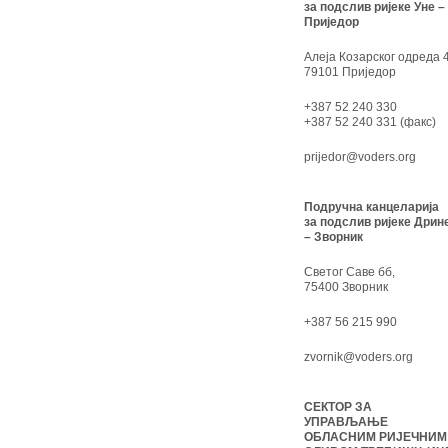
за подслив ријеке Уне –
Приједор
Алеја Козарског одреда 4
79101 Приједор
+387 52 240 330
+387 52 240 331 (факс)
prijedor@voders.org
Подручна канцеларија
за подслив ријеке Дрин
– Зворник
Светог Саве бб,
75400 Зворник
+387 56 215 990
zvornik@voders.org
СЕКТОР ЗА
УПРАВЉАЊЕ
ОБЛАСНИМ РИЈЕЧНИМ