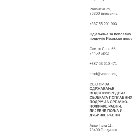
Рачанска 29,
76300 Бијељина
+387 55 201 903
Одјељење за поплавно
подручје Ивањско поље
Светог Саве бб,
74450 Брод
+387 53 610 471
brod@voders.org
СЕКТОР ЗА
ОДРЖАВАЊЕ
ВОДОПРИВРЕДНИХ
ОБЈЕКАТА ПОПЛАВНИ
ПОДРУЧЈА СРБАЧКО-
НОЖИЧКЕ РАВНИ,
ЛИЈЕВЧЕ ПОЉА И
ДУБИЧКЕ РАВНИ
Авде Ћука 11,
78400 Градишка