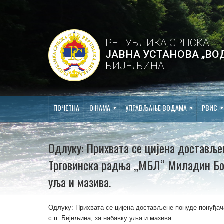
РЕПУБЛИКА СРПСКА
ЈАВНА УСТАНОВА „ВО
БИЈЕЉИНА
ПОЧЕТНА
О НАМА
УПРАВЉАЊЕ ВОДАМА
РВИС
Одлуку: Прихвата се цијена доставље
Трговинска радња „МБЛ“ Миладин Боба
уља и мазива.
Одлуку: Прихвата се цијена достављене понуде понуђа
с.п. Бијељина, за набавку уља и мазива.