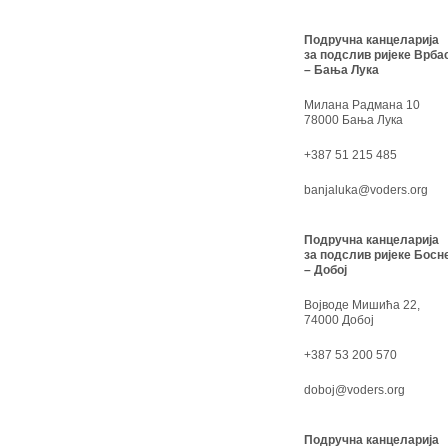
Подручна канцеларија
за подслив ријеке Врба
– Бања Лука
Милана Радмана 10
78000 Бања Лука
+387 51 215 485
banjaluka@voders.org
Подручна канцеларија
за подслив ријеке Босн
– Добој
Војводе Мишића 22,
74000 Добој
+387 53 200 570
doboj@voders.org
Подручна канцеларија