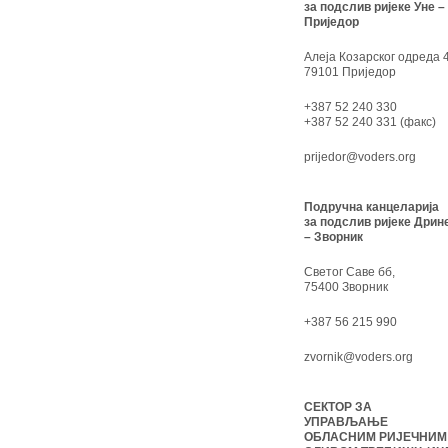
за подслив ријеке Уне –
Приједор
Алеја Козарског одреда 4
79101 Приједор
+387 52 240 330
+387 52 240 331 (факс)
prijedor@voders.org
Подручна канцеларија
за подслив ријеке Дрин
– Зворник
Светог Саве бб,
75400 Зворник
+387 56 215 990
zvornik@voders.org
СЕКТОР ЗА
УПРАВЉАЊЕ
ОБЛАСНИМ РИЈЕЧНИМ