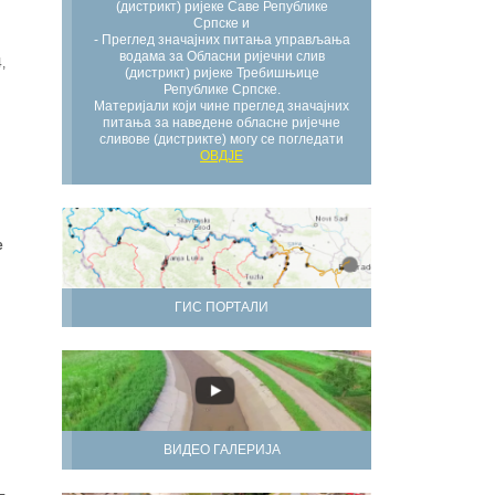
(дистрикт) ријеке Саве Републике
Српске и
- Преглед значајних питања управљања
водама за Обласни ријечни слив
,
(дистрикт) ријеке Требишњице
Републике Српске.
Материјали који чине преглед значајних
питања за наведене обласне ријечне
сливове (дистрикте) могу се погледати
ОВДЈЕ
е
ГИС ПОРТАЛИ
ВИДЕО ГАЛЕРИЈА