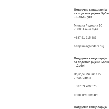
Подручна канцеларија
за подслив ријеке Врба
– Бања Лука
Милана Радмана 10
78000 Бања Лука
+387 51 215 485
banjaluka@voders.org
Подручна канцеларија
за подслив ријеке Босн
– Добој
Војводе Мишића 22,
74000 Добој
+387 53 200 570
doboj@voders.org
Подручна канцеларија