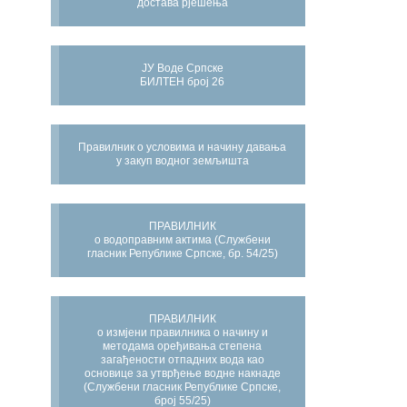
достава рјешења
ЈУ Воде Српске
БИЛТЕН број 26
Правилник о условима и начину давања
у закуп водног земљишта
ПРАВИЛНИК
о водоправним актима (Службени
гласник Републике Српске, бр. 54/25)
ПРАВИЛНИК
о измјени правилника о начину и
методама оређивања степена
загађености отпадних вода као
основице за утврђење водне накнаде
(Службени гласник Републике Српске,
број 55/25)