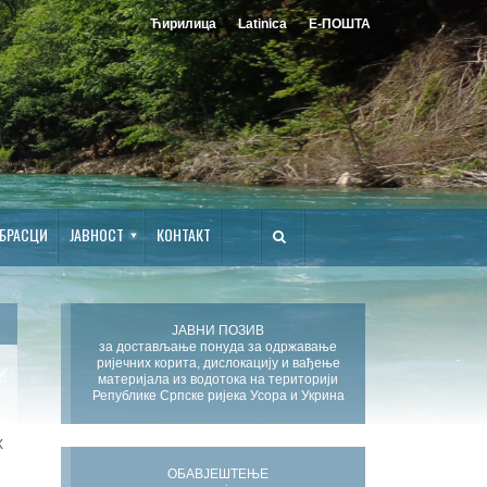
Ћирилица
Latinica
Е-ПОШТА
БРАСЦИ
ЈАВНОСТ
КОНТАКТ
ЈАВНИ ПОЗИВ
за достављање понуда за одржавање
ријечних корита, дислокацију и вађење
материјала из водотока на територији
Републике Српске ријека Усора и Укрина
Х
ОБАВЈЕШТЕЊЕ