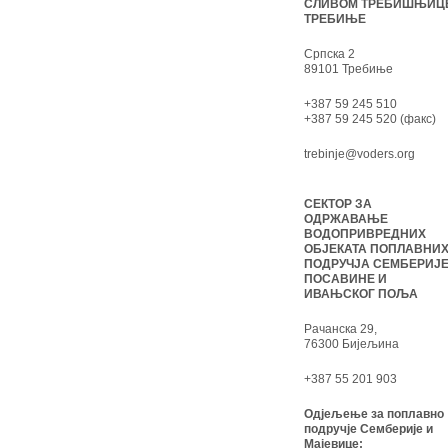
СЛИВОМ ТРЕБИШЊИЦ
ТРЕБИЊЕ
Српска 2
89101 Требиње
+387 59 245 510
+387 59 245 520 (факс)
trebinje@voders.org
СЕКТОР ЗА
ОДРЖАВАЊЕ
ВОДОПРИВРЕДНИХ
ОБЈЕКАТА ПОПЛАВНИ
ПОДРУЧЈА СЕМБЕРИЈЕ
ПОСАВИНЕ И
ИВАЊСКОГ ПОЉА
Рачанска 29,
76300 Бијељина
+387 55 201 903
Одјељење за поплавно
подручје Семберије и
Мајевице: