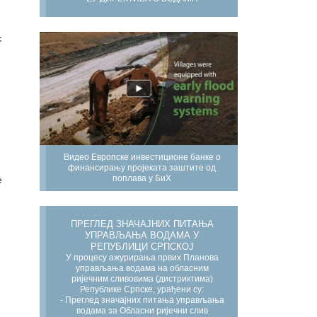
с
Видео Европске инвестиционе банке о
финансирању пројеката заштите од
поплава у БиХ
е
ПРЕГЛЕД ЗНАЧАЈНИХ ПИТАЊА
УПРАВЉАЊА ВОДАМА У
РЕПУБЛИЦИ СРПСКОЈ
У процесу ажурирања првих Планова
управљања водама на обласним
ријечним сливовима (дистриктима)
Републике Српске, урађени су:
- Преглед значајних питања управљања
водама за Обласни ријечни слив