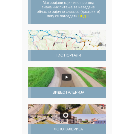
Материјали који чине преглед
значајних питања за наведене
обласне ријечне сливове (дистрикте)
могу се погледати
ОВДЈЕ
ГИС ПОРТАЛИ
ВИДЕО ГАЛЕРИЈА
ФОТО ГАЛЕРИЈА