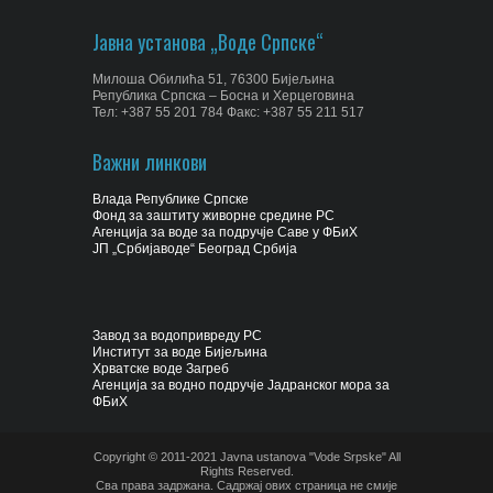
Јавна установа „Воде Српске“
Милоша Обилића 51, 76300 Бијељина
Република Српска – Босна и Херцеговина
Тел: +387 55 201 784 Факс: +387 55 211 517
Важни линкови
Влада Републике Српске
Фонд за заштиту живорне средине РС
Агенција за воде за подручје Саве у ФБиХ
ЈП „Србијаводе“ Београд Србија
Завод за водопривреду РС
Институт за воде Бијељина
Хрватске воде Загреб
Агенција за водно подручје Јадранског мора за
ФБиХ
Copyright © 2011-2021 Javna ustanova "Vode Srpske" All
Rights Reserved.
Сва права задржана. Садржај ових страница не смије