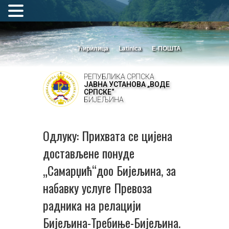
Ћирилица
Latinica
Е-ПОШТА
РЕПУБЛИКА СРПСКА
ЈАВНА УСТАНОВА „ВОДЕ
СРПСКЕ“
БИЈЕЉИНА
Одлуку: Прихвата се цијена
достављене понуде
„Самарџић“доо Бијељина, за
набавку услуге Превоза
радника на релацији
Бијељина-Требиње-Бијељина.