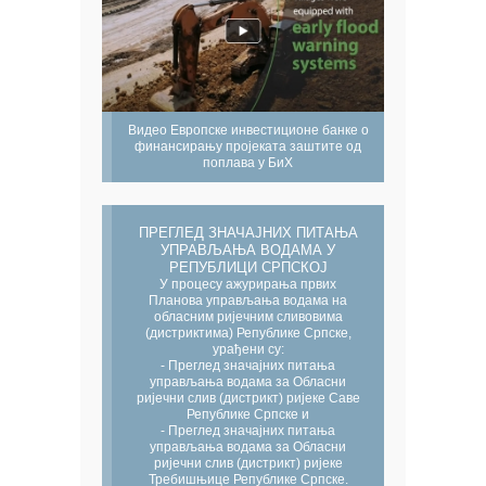
Видео Европске инвестиционе банке о
финансирању пројеката заштите од
поплава у БиХ
ПРЕГЛЕД ЗНАЧАЈНИХ ПИТАЊА
УПРАВЉАЊА ВОДАМА У
РЕПУБЛИЦИ СРПСКОЈ
У процесу ажурирања првих
Планова управљања водама на
обласним ријечним сливовима
(дистриктима) Републике Српске,
урађени су:
- Преглед значајних питања
управљања водама за Обласни
ријечни слив (дистрикт) ријеке Саве
Републике Српске и
- Преглед значајних питања
управљања водама за Обласни
ријечни слив (дистрикт) ријеке
Требишњице Републике Српске.