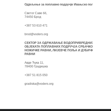
Одјељење за поплавно подручје Ивањско поље:
Светог Саве бб,
74450 Брод
+387 53 610 471
brod@voders.org
СЕКТОР ЗА ОДРЖАВАЊЕ ВОДОПРИВРЕДНИХ
ОБЈЕКАТА ПОПЛАВНИХ ПОДРУЧЈА СРБАЧКО-
НОЖИЧКЕ РАВНИ, ЛИЈЕВЧЕ ПОЉА И ДУБИЧКЕ
РАВНИ
Авде Ћука 11,
78400 Градишка
+387 51 815 050
gradiska@voders.org