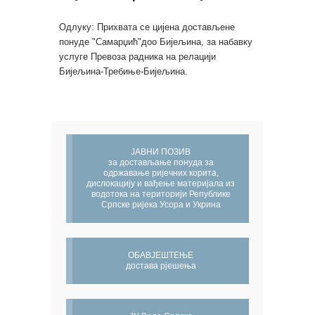
Одлуку: Прихвата се цијена достављене
понуде "Самарџић"доо Бијељина, за набавку
услуге Превоза радника на релацији
Бијељина-Требиње-Бијељина.
ЈАВНИ ПОЗИВ
за достављање понуда за
одржавање ријечних корита,
дислокацију и вађење материјала из
водотока на територији Републике
Српске ријека Усора и Укрина
ОБАВЈЕШТЕЊЕ
достава рјешења