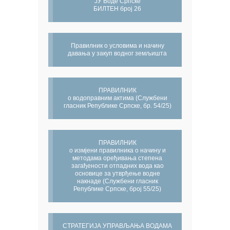
ЈУ Воде Српске
БИЛТЕН број 26
Правилник о условима и начину
давања у закуп водног земљишта
ПРАВИЛНИК
о водоправним актима (Службени
гласник Републике Српске, бр. 54/25)
ПРАВИЛНИК
о измјени правилника о начину и
методама оређивања степена
загађености отпадних вода као
основице за утврђење водне
накнаде (Службени гласник
Републике Српске, број 55/25)
СТРАТЕГИЈА УПРАВЉАЊА ВОДАМА