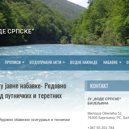
ДЕ СРПСКЕ“
ПРОПИСИ
ВОДОПРАВНИ АКТИ
ВОДНЕ НАКНАДЕ
НАБАВКЕ
О
у јавне набавке- Редовно
КОНТАКТ
д путничких и теретних
ЈУ „ВОДЕ СРПСКЕ“
БИЈЕЉИНА
Милоша Обилића 51,
76300 Бијељина, РС, Би
Редовно обавезно осигурање и технички
+387 55 201 784