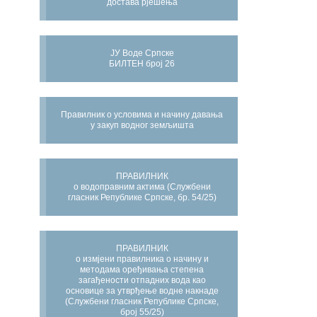
достава рјешења
ЈУ Воде Српске
БИЛТЕН број 26
Правилник о условима и начину давања
у закуп водног земљишта
ПРАВИЛНИК
о водоправним актима (Службени
гласник Републике Српске, бр. 54/25)
ПРАВИЛНИК
о измјени правилника о начину и
методама оређивања степена
загађености отпадних вода као
основице за утврђење водне накнаде
(Службени гласник Републике Српске,
број 55/25)