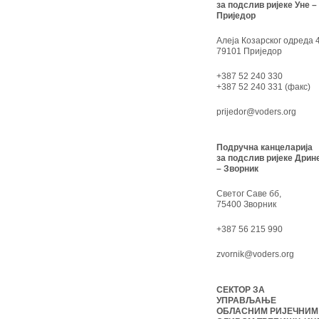
за подслив ријеке Уне –
Приједор
Алеја Козарског одреда 4
79101 Приједор
+387 52 240 330
+387 52 240 331 (факс)
prijedor@voders.org
Подручна канцеларија
за подслив ријеке Дрин
– Зворник
Светог Саве бб,
75400 Зворник
+387 56 215 990
zvornik@voders.org
СЕКТОР ЗА
УПРАВЉАЊЕ
ОБЛАСНИМ РИЈЕЧНИМ