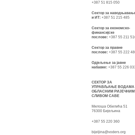
+387 51 815 050
Сектор за наводњавањ
и ИТ:
+387 51 215 485
Сектор за економско-
финансијске
послове:
+387 55 211 51
Сектор за правне
послове:
+387 55 222 48
Одјељење за јавне
набавке:
+387 55 226 03
СЕКТОР ЗА
УПРАВЉАЊЕ ВОДАМА
ОБЛАСНИМ РИЈЕЧНИМ
СЛИВОМ САВЕ
Милоша Обилића 51
76300 Бијељина
+387 55 220 360
bijeljina@voders.org