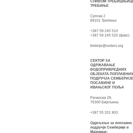
СЛИВОМ ТРЕБИШЊИЦ
ТРЕБИЊЕ
Српска 2
89101 Требиње
+387 59 245 510
+387 59 245 520 (факс)
trebinje@voders.org
СЕКТОР ЗА
ОДРЖАВАЊЕ
ВОДОПРИВРЕДНИХ
ОБЈЕКАТА ПОПЛАВНИ
ПОДРУЧЈА СЕМБЕРИЈЕ
ПОСАВИНЕ И
ИВАЊСКОГ ПОЉА
Рачанска 29,
76300 Бијељина
+387 55 201 903
Одјељење за поплавно
подручје Семберије и
Мајевице: