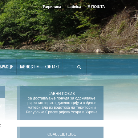
Ћирилица
Latinica
Е-ПОШТА
БРАСЦИ
ЈАВНОСТ
КОНТАКТ
ЈАВНИ ПОЗИВ
за достављање понуда за одржавање
ријечних корита, дислокацију и вађење
материјала из водотока на територији
Републике Српске ријека Усора и Укрина
Х
ОБАВЈЕШТЕЊЕ