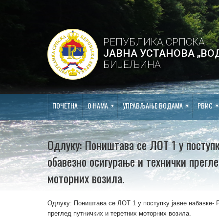
РЕПУБЛИКА СРПСКА
ЈАВНА УСТАНОВА „ВО
БИЈЕЉИНА
ПОЧЕТНА
О НАМА
УПРАВЉАЊЕ ВОДАМА
РВИС
Одлуку: Поништава се ЛОТ 1 у поступк
обавезно осигурање и технички прегле
моторних возила.
Одлуку: Поништава се ЛОТ 1 у поступку јавне набавке- 
преглед путничких и теретних моторних возила.