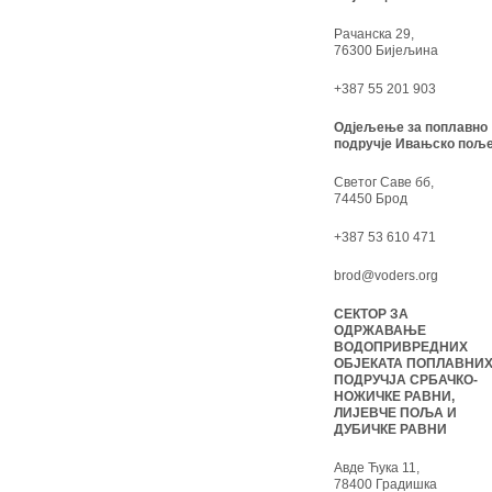
Рачанска 29,
76300 Бијељина
+387 55 201 903
Одјељење за поплавно
подручје Ивањско поље
Светог Саве бб,
74450 Брод
+387 53 610 471
brod@voders.org
СЕКТОР ЗА
ОДРЖАВАЊЕ
ВОДОПРИВРЕДНИХ
ОБЈЕКАТА ПОПЛАВНИ
ПОДРУЧЈА СРБАЧКО-
НОЖИЧКЕ РАВНИ,
ЛИЈЕВЧЕ ПОЉА И
ДУБИЧКЕ РАВНИ
Авде Ћука 11,
78400 Градишка