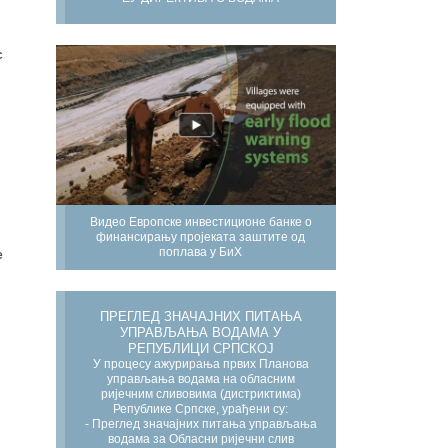
с
Видео Европске инвестиционе банке о
финансирању пројеката заштите од
поплава у БиХ
е
ПРЕГЛЕД ЗНАЧАЈНИХ ПИТАЊА
УПРАВЉАЊА ВОДАМА У
РЕПУБЛИЦИ СРПСКОЈ
У процесу ажурирања првих Планова
управљања водама на обласним
ријечним сливовима (дистриктима)
Републике Српске, урађени су:
- Преглед значајних питања управљања
водама за Обласни ријечни слив