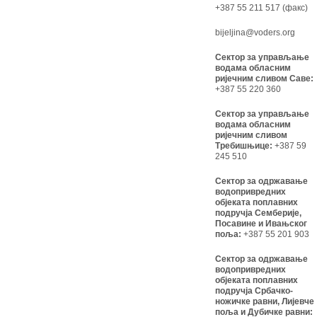
+387 55 211 517 (факс)
bijeljina@voders.org
Сектор за управљање
водама обласним
ријечним сливом Саве:
+387 55 220 360
Сектор за управљање
водама обласним
ријечним сливом
Требишњице:
+387 59
245 510
Сектор за одржавање
водопривредних
објеката поплавних
подручја Семберије,
Посавине и Ивањског
поља:
+387 55 201 903
Сектор за одржавање
водопривредних
објеката поплавних
подручја Србачко-
ножичке равни, Лијевче
поља и Дубичке равни: