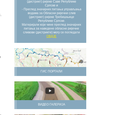
(дистрикт) ријеке Саве Републике
Српске и
- Преглед значајних питања управљања
водама за Обласни ријечни слив
,
(дистрикт) ријеке Требишњице
Републике Српске.
Материјали који чине преглед значајних
питања за наведене обласне ријечне
сливове (дистрикте) могу се погледати
ОВДЈЕ
е
ГИС ПОРТАЛИ
ВИДЕО ГАЛЕРИЈА