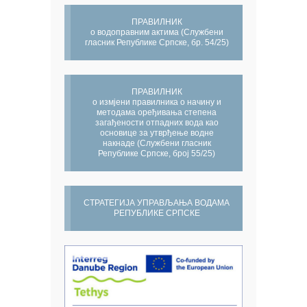
ПРАВИЛНИК
о водоправним актима (Службени
гласник Републике Српске, бр. 54/25)
ПРАВИЛНИК
о измјени правилника о начину и
методама оређивања степена
загађености отпадних вода као
основице за утврђење водне
накнаде (Службени гласник
Републике Српске, број 55/25)
СТРАТЕГИЈА УПРАВЉАЊА ВОДАМА
РЕПУБЛИКЕ СРПСКЕ