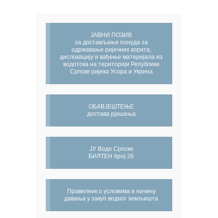
ЈАВНИ ПОЗИВ
за достављање понуда за
одржавање ријечних корита,
дислокацију и вађење материјала из
водотока на територији Републике
Српске ријека Усора и Укрина
ОБАВЈЕШТЕЊЕ
достава рјешења
ЈУ Воде Српске
БИЛТЕН број 26
Правилник о условима и начину
давања у закуп водног земљишта