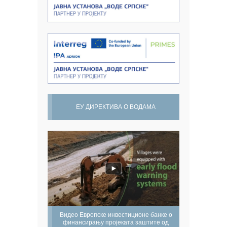
ЕУ ДИРЕКТИВА О ВОДАМА
Видео Европске инвестиционе банке о
финансирању пројеката заштите од