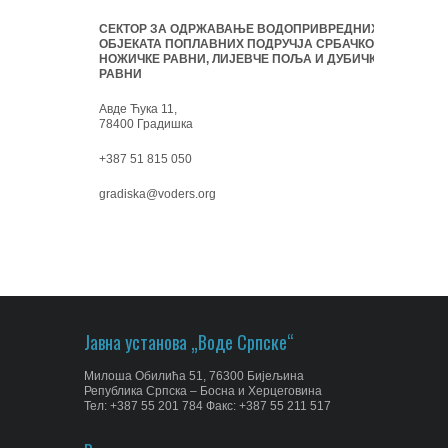
СЕКТОР ЗА ОДРЖАВАЊЕ ВОДОПРИВРЕДНИХ
ОБЈЕКАТА ПОПЛАВНИХ ПОДРУЧЈА СРБАЧКО-
НОЖИЧКЕ РАВНИ, ЛИЈЕВЧЕ ПОЉА И ДУБИЧКЕ
РАВНИ
Авде Ћука 11,
78400 Градишка
+387 51 815 050
gradiska@voders.org
Јавна установа „Воде Српске“
Милоша Обилића 51, 76300 Бијељина
Република Српска – Босна и Херцеговина
Тел: +387 55 201 784 Факс: +387 55 211 517