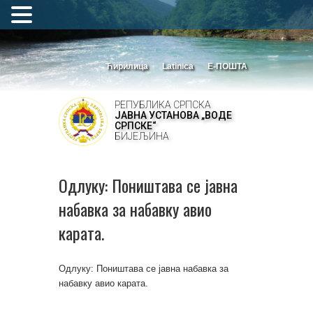
Ћирилица
Latinica
Е-ПОШТА
РЕПУБЛИКА СРПСКА
ЈАВНА УСТАНОВА „ВОДЕ
СРПСКЕ“
БИЈЕЉИНА
Одлуку: Поништава се јавна
набавка за набавку авио
карата.
Одлуку: Поништава се јавна набавка за
набавку авио карата.