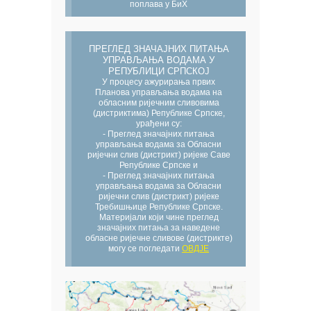
поплава у БиХ
ПРЕГЛЕД ЗНАЧАЈНИХ ПИТАЊА
УПРАВЉАЊА ВОДАМА У
РЕПУБЛИЦИ СРПСКОЈ
У процесу ажурирања првих
Планова управљања водама на
обласним ријечним сливовима
(дистриктима) Републике Српске,
урађени су:
- Преглед значајних питања
управљања водама за Обласни
ријечни слив (дистрикт) ријеке Саве
Републике Српске и
- Преглед значајних питања
управљања водама за Обласни
ријечни слив (дистрикт) ријеке
Требишњице Републике Српске.
Материјали који чине преглед
значајних питања за наведене
обласне ријечне сливове (дистрикте)
могу се погледати
ОВДЈЕ