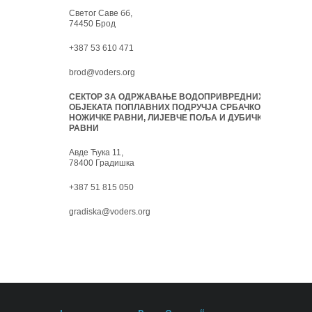
Светог Саве бб,
74450 Брод
+387 53 610 471
brod@voders.org
СЕКТОР ЗА ОДРЖАВАЊЕ ВОДОПРИВРЕДНИХ
ОБЈЕКАТА ПОПЛАВНИХ ПОДРУЧЈА СРБАЧКО-
НОЖИЧКЕ РАВНИ, ЛИЈЕВЧЕ ПОЉА И ДУБИЧКЕ
РАВНИ
Авде Ћука 11,
78400 Градишка
+387 51 815 050
gradiska@voders.org