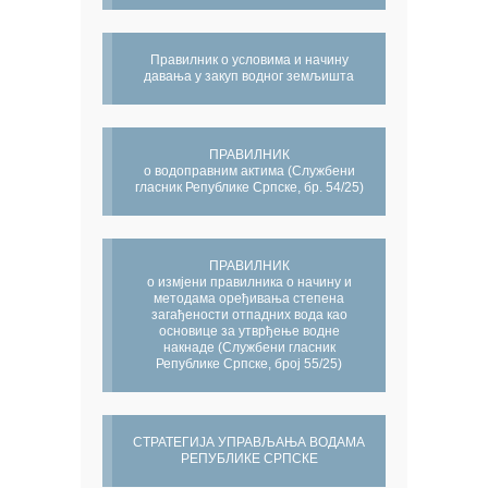
Правилник о условима и начину
давања у закуп водног земљишта
ПРАВИЛНИК
о водоправним актима (Службени
гласник Републике Српске, бр. 54/25)
ПРАВИЛНИК
о измјени правилника о начину и
методама оређивања степена
загађености отпадних вода као
основице за утврђење водне
накнаде (Службени гласник
Републике Српске, број 55/25)
СТРАТЕГИЈА УПРАВЉАЊА ВОДАМА
РЕПУБЛИКЕ СРПСКЕ