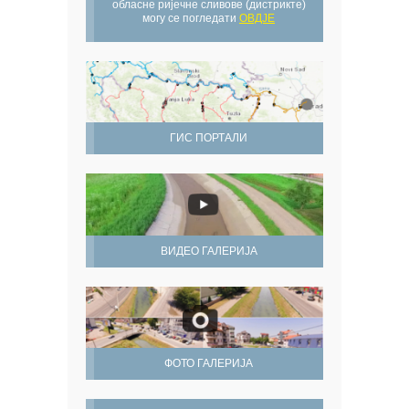
обласне ријечне сливове (дистрикте)
могу се погледати
ОВДЈЕ
ГИС ПОРТАЛИ
ВИДЕО ГАЛЕРИЈА
ФОТО ГАЛЕРИЈА