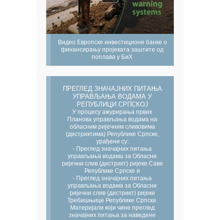
Видео Европске инвестиционе банке о
финансирању пројеката заштите од
поплава у БиХ
ПРЕГЛЕД ЗНАЧАЈНИХ ПИТАЊА
УПРАВЉАЊА ВОДАМА У
РЕПУБЛИЦИ СРПСКОЈ
У процесу ажурирања првих
Планова управљања водама на
обласним ријечним сливовима
(дистриктима) Републике Српске,
урађени су:
- Преглед значајних питања
управљања водама за Обласни
ријечни слив (дистрикт) ријеке Саве
Републике Српске и
- Преглед значајних питања
управљања водама за Обласни
ријечни слив (дистрикт) ријеке
Требишњице Републике Српске.
Материјали који чине преглед
значајних питања за наведене