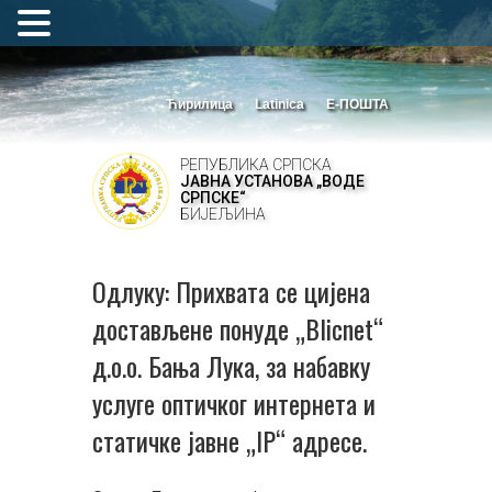
Ћирилица
Latinica
Е-ПОШТА
РЕПУБЛИКА СРПСКА
ЈАВНА УСТАНОВА „ВОДЕ
СРПСКЕ“
БИЈЕЉИНА
Одлуку: Прихвата се цијена
достављене понуде „Blicnet“
д.о.о. Бања Лука, за набавку
услуге оптичког интернета и
статичке јавне „IP“ адресе.