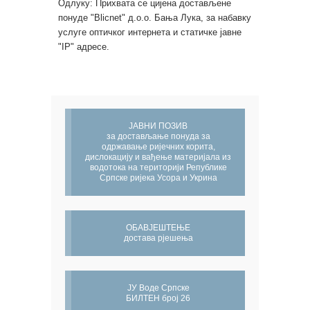
Одлуку: Прихвата се цијена достављене
понуде "Blicnet" д.о.о. Бања Лука, за набавку
услуге оптичког интернета и статичке јавне
"IP" адресе.
ЈАВНИ ПОЗИВ
за достављање понуда за
одржавање ријечних корита,
дислокацију и вађење материјала из
водотока на територији Републике
Српске ријека Усора и Укрина
ОБАВЈЕШТЕЊЕ
достава рјешења
ЈУ Воде Српске
БИЛТЕН број 26