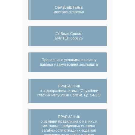
ОБАВЈЕШТЕЊЕ
достава рјешења
ЈУ Воде Српске
БИЛТЕН број 26
Правилник о условима и начину
давања у закуп водног земљишта
ПРАВИЛНИК
о водоправним актима (Службени
гласник Републике Српске, бр. 54/25)
ПРАВИЛНИК
о измјени правилника о начину и
методама оређивања степена
загађености отпадних вода као