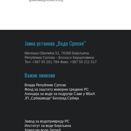
gradiska@voders.org
Јавна установа „Воде Српске“
Милоша Обилића 51, 76300 Бијељина
Република Српска – Босна и Херцеговина
Тел: +387 55 201 784 Факс: +387 55 211 517
Важни линкови
Влада Републике Српске
Фонд за заштиту живорне средине РС
Агенција за воде за подручје Саве у ФБиХ
ЈП „Србијаводе“ Београд Србија
Завод за водопривреду РС
Институт за воде Бијељина
Хрватске воде Загреб