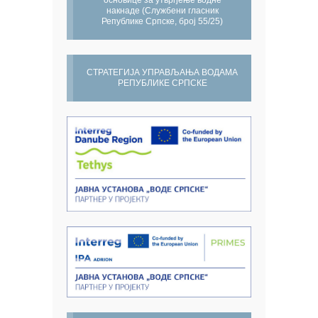
основице за утврђење водне
накнаде (Службени гласник
Републике Српске, број 55/25)
СТРАТЕГИЈА УПРАВЉАЊА ВОДАМА
РЕПУБЛИКЕ СРПСКЕ