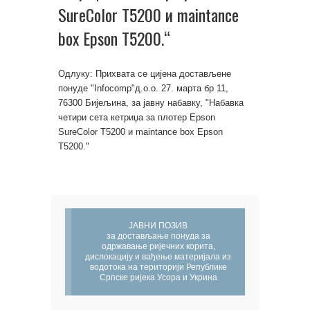
SureColor T5200 и maintance
box Epson T5200.“
Одлуку: Прихвата се цијена достављене
понуде "Infocomp"д.о.о. 27. марта бр 11,
76300 Бијељина, за јавну набавку, "Набавка
четири сета кетриџа за плотер Epson
SureColor T5200 и maintance box Epson
T5200."
ЈАВНИ ПОЗИВ
за достављање понуда за
одржавање ријечних корита,
дислокацију и вађење материјала из
водотока на територији Републике
Српске ријека Усора и Укрина