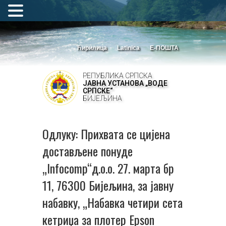
Ћирилица
Latinica
Е-ПОШТА
РЕПУБЛИКА СРПСКА
ЈАВНА УСТАНОВА „ВОДЕ
СРПСКЕ“
БИЈЕЉИНА
Одлуку: Прихвата се цијена
достављене понуде
„Infocomp“д.о.о. 27. марта бр
11, 76300 Бијељина, за јавну
набавку, „Набавка четири сета
кетриџа за плотер Epson