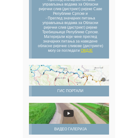
управљања водама за Обласни
ријечни слив (дистрикт) ријеке Саве
Републике Српске и
- Преглед значајних питања
управљања водама за Обласни
ријечни слив (дистрикт) ријеке
Требишњице Републике Српске.
Материјали који чине преглед
значајних питања за наведене
обласне ријечне сливове (дистрикте)
могу се погледати
ОВДЈЕ
ГИС ПОРТАЛИ
ВИДЕО ГАЛЕРИЈА