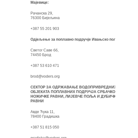
Мајевице:
Рачанска 29,
76300 Бијељина
+387 55 201 903
Одјељење за поплавно подручје Ивањско поље:
Светог Саве бб,
74450 Брод
+387 53 610 471
brod@voders.org
СЕКТОР ЗА ОДРЖАВАЊЕ ВОДОПРИВРЕДНИХ
ОБЈЕКАТА ПОПЛАВНИХ ПОДРУЧЈА СРБАЧКО-
НОЖИЧКЕ РАВНИ, ЛИЈЕВЧЕ ПОЉА И ДУБИЧКЕ
РАВНИ
Авде Ћука 11,
78400 Градишка
+387 51 815 050