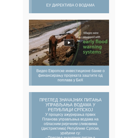
ЕУ ДИРЕКТИВА О ВОДАМА
Видео Европске инвестиционе банке о
финансирању пројеката заштите од
поплава у БиХ
ПРЕГЛЕД ЗНАЧАЈНИХ ПИТАЊА
УПРАВЉАЊА ВОДАМА У
РЕПУБЛИЦИ СРПСКОЈ
У процесу ажурирања првих
Планова управљања водама на
обласним ријечним сливовима
(дистриктима) Републике Српске,
урађени су:
- Преглед значајних питања