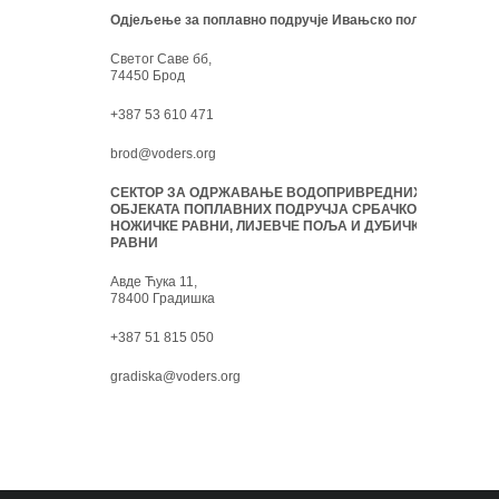
Одјељење за поплавно подручје Ивањско поље:
Светог Саве бб,
74450 Брод
+387 53 610 471
brod@voders.org
СЕКТОР ЗА ОДРЖАВАЊЕ ВОДОПРИВРЕДНИХ
ОБЈЕКАТА ПОПЛАВНИХ ПОДРУЧЈА СРБАЧКО-
НОЖИЧКЕ РАВНИ, ЛИЈЕВЧЕ ПОЉА И ДУБИЧКЕ
РАВНИ
Авде Ћука 11,
78400 Градишка
+387 51 815 050
gradiska@voders.org