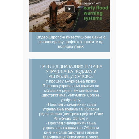
Видео Европске инвестиционе банке о
финансирању пројеката заштите од
поплава у БиХ
ПРЕГЛЕД ЗНАЧАЈНИХ ПИТАЊА
УПРАВЉАЊА ВОДАМА У
РЕПУБЛИЦИ СРПСКОЈ
У процесу ажурирања првих
Планова управљања водама на
обласним ријечним сливовима
(дистриктима) Републике Српске,
урађени су:
- Преглед значајних питања
управљања водама за Обласни
ријечни слив (дистрикт) ријеке Саве
Републике Српске и
- Преглед значајних питања
управљања водама за Обласни
ријечни слив (дистрикт) ријеке
Требишњице Републике Српске.