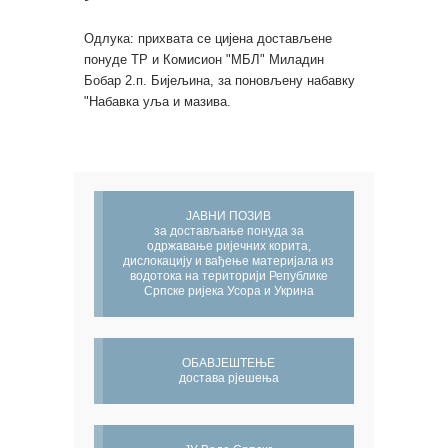
Одлука: прихвата се цијена достављене
понуде ТР и Комисион "МБЛ" Миладин
Бобар 2.п. Бијељина, за поновљену набавку
"Набавка уља и мазива.
ЈАВНИ ПОЗИВ
за достављање понуда за
одржавање ријечних корита,
дислокацију и вађење материјала из
водотока на територији Републике
Српске ријека Усора и Укрина
ОБАВЈЕШТЕЊЕ
достава рјешења