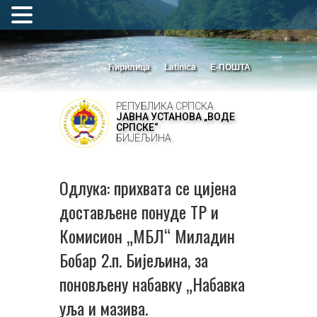
Ћирилица
Latinica
Е-ПОШТА
РЕПУБЛИКА СРПСКА
ЈАВНА УСТАНОВА „ВОДЕ
СРПСКЕ“
БИЈЕЉИНА
Одлука: прихвата се цијена
достављене понуде ТР и
Комисион „МБЛ“ Миладин
Бобар 2.п. Бијељина, за
поновљену набавку „Набавка
уља и мазива.