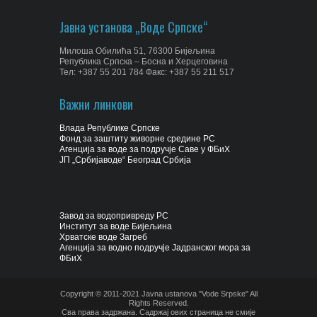
Јавна установа „Воде Српске“
Милоша Обилића 51, 76300 Бијељина
Република Српска – Босна и Херцеговина
Тел: +387 55 201 784 Факс: +387 55 211 517
Важни линкови
Влада Републике Српске
Фонд за заштиту живорне средине РС
Агенција за воде за подручје Саве у ФБиХ
ЈП „Србијаводе“ Београд Србија
Завод за водопривреду РС
Институт за воде Бијељина
Хрватске воде Загреб
Агенција за водно подручје Јадранског мора за
ФБиХ
Copyright © 2011-2021 Javna ustanova "Vode Srpske" All
Rights Reserved.
Сва права задржана. Садржај ових страница не смије