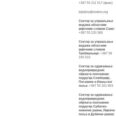
+387 55 211 517 (факс)
bijeljina@voders.org
Сектор за управљање
водама обласним
ријечним сливом Саве:
+387 55 220 360
Сектор за управљање
водама обласним
ријечним сливом
Требишњице:
+387 59
245 510
Сектор за одржавање
водопривредних
објеката поплавних
подручја Семберије,
Посавине и Ивањског
поља:
+387 55 201 903
Сектор за одржавање
водопривредних
објеката поплавних
подручја Србачко-
ножичке равни, Лијевче
поља и Дубичке равни: