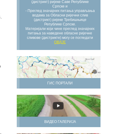
(дистрикт) ријеке Саве Републике
Српске и
- Преглед значајних питања управљања
водама за Обласни ријечни слив
,
(дистрикт) ријеке Требишњице
Републике Српске.
Материјали који чине преглед значајних
питања за наведене обласне ријечне
сливове (дистрикте) могу се погледати
ОВДЈЕ
е
ГИС ПОРТАЛИ
ВИДЕО ГАЛЕРИЈА