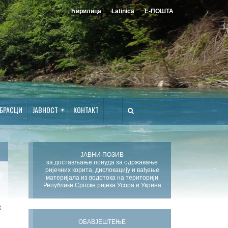
Ћирилица
Latinica
Е-ПОШТА
БРАСЦИ
ЈАВНОСТ
КОНТАКТ
ЈАВНИ ПОЗИВ
за достављање понуда за одржавање
ријечних корита, дислокацију и вађење
материјала из водотока на територији
Републике Српске ријека Усора и Укрина
Х
ОБАВЈЕШТЕЊЕ