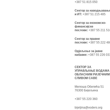
+387 51 815 050
Сектор за наводњавањ
и ИТ:
+387 51 215 485
Сектор за економско-
финансијске
послове:
+387 55 211 51
Сектор за правне
послове:
+387 55 222 48
Одјељење за јавне
набавке:
+387 55 226 03
СЕКТОР ЗА
УПРАВЉАЊЕ ВОДАМА
ОБЛАСНИМ РИЈЕЧНИМ
СЛИВОМ САВЕ
Милоша Обилића 51
76300 Бијељина
+387 55 220 360
bijeljina@voders.org