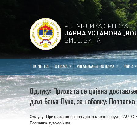
РЕПУБЛИКА СРПСКА
ЈАВНА УСТАНОВА „ВО
БИЈЕЉИНА
ПОЧЕТНА
О НАМА
УПРАВЉАЊЕ ВОДАМА
РВИС
Одлуку: Прихвата се цијена достављ
д.о.о Бања Лука, за набавку: Поправка
Одлуку: Прихвата се цијена достављене понуде "АUTO-
Поправка аутомобила.