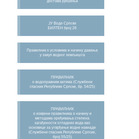
достава рјешења
ЈУ Воде Српске
БИЛТЕН број 26
Правилник о условима и начину давања
у закуп водног земљишта
ПРАВИЛНИК
о водоправним актима (Службени
гласник Републике Српске, бр. 54/25)
ПРАВИЛНИК
о измјени правилника о начину и
методама оређивања степена
загађености отпадних вода као
основице за утврђење водне накнаде
(Службени гласник Републике Српске,
број 55/25)