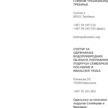
СЛИВОМ ТРЕБИШЊИЦ
ТРЕБИЊЕ
Српска 2
89101 Требиње
+387 59 245 510
+387 59 245 520 (факс)
trebinje@voders.org
СЕКТОР ЗА
ОДРЖАВАЊЕ
ВОДОПРИВРЕДНИХ
ОБЈЕКАТА ПОПЛАВНИ
ПОДРУЧЈА СЕМБЕРИЈЕ
ПОСАВИНЕ И
ИВАЊСКОГ ПОЉА
Рачанска 29,
76300 Бијељина
+387 55 201 903
Одјељење за поплавно
подручје Семберије и
Мајевице: