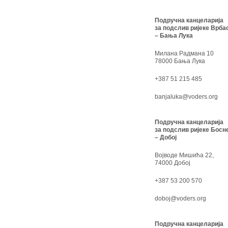
Подручна канцеларија
за подслив ријеке Врба
– Бања Лука
Милана Радмана 10
78000 Бања Лука
+387 51 215 485
banjaluka@voders.org
Подручна канцеларија
за подслив ријеке Босн
– Добој
Војводе Мишића 22,
74000 Добој
+387 53 200 570
doboj@voders.org
Подручна канцеларија