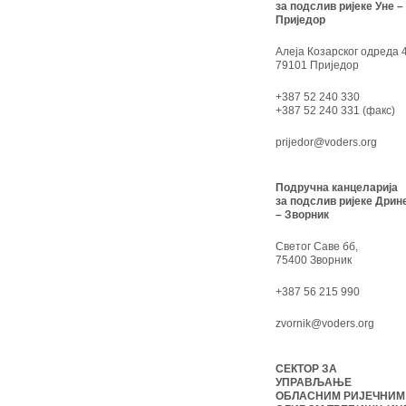
за подслив ријеке Уне –
Приједор
Алеја Козарског одреда 4
79101 Приједор
+387 52 240 330
+387 52 240 331 (факс)
prijedor@voders.org
Подручна канцеларија
за подслив ријеке Дрин
– Зворник
Светог Саве бб,
75400 Зворник
+387 56 215 990
zvornik@voders.org
СЕКТОР ЗА
УПРАВЉАЊЕ
ОБЛАСНИМ РИЈЕЧНИМ