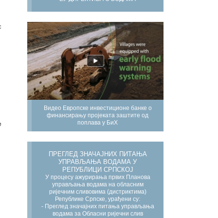
с
Видео Европске инвестиционе банке о
финансирању пројеката заштите од
поплава у БиХ
е
ПРЕГЛЕД ЗНАЧАЈНИХ ПИТАЊА
УПРАВЉАЊА ВОДАМА У
РЕПУБЛИЦИ СРПСКОЈ
У процесу ажурирања првих Планова
управљања водама на обласним
ријечним сливовима (дистриктима)
Републике Српске, урађени су:
- Преглед значајних питања управљања
водама за Обласни ријечни слив