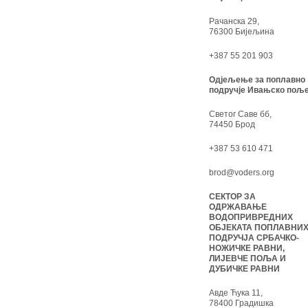
Рачанска 29,
76300 Бијељина
+387 55 201 903
Одјељење за поплавно
подручје Ивањско поље
Светог Саве бб,
74450 Брод
+387 53 610 471
brod@voders.org
СЕКТОР ЗА
ОДРЖАВАЊЕ
ВОДОПРИВРЕДНИХ
ОБЈЕКАТА ПОПЛАВНИ
ПОДРУЧЈА СРБАЧКО-
НОЖИЧКЕ РАВНИ,
ЛИЈЕВЧЕ ПОЉА И
ДУБИЧКЕ РАВНИ
Авде Ћука 11,
78400 Градишка