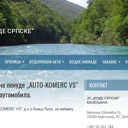
ДЕ СРПСКЕ“
ПРОПИСИ
ВОДОПРАВНИ АКТИ
ВОДНЕ НАКНАДЕ
НАБАВКЕ
О
ене понуде „АUTO-KOMERC VS“
КОНТАКТ
 аутомобила.
ЈУ „ВОДЕ СРПСКЕ“
БИЈЕЉИНА
KOMERC VS" д.о.о Бања Лука, за набавку:
Милоша Обилића 51,
76300 Бијељина, РС, Би
+387 55 201 784