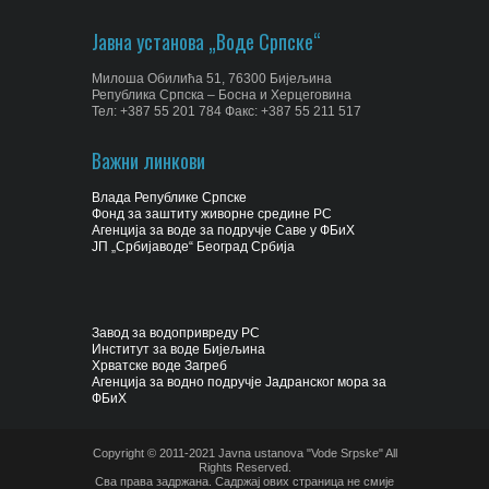
Јавна установа „Воде Српске“
Милоша Обилића 51, 76300 Бијељина
Република Српска – Босна и Херцеговина
Тел: +387 55 201 784 Факс: +387 55 211 517
Важни линкови
Влада Републике Српске
Фонд за заштиту живорне средине РС
Агенција за воде за подручје Саве у ФБиХ
ЈП „Србијаводе“ Београд Србија
Завод за водопривреду РС
Институт за воде Бијељина
Хрватске воде Загреб
Агенција за водно подручје Јадранског мора за
ФБиХ
Copyright © 2011-2021 Javna ustanova "Vode Srpske" All
Rights Reserved.
Сва права задржана. Садржај ових страница не смије