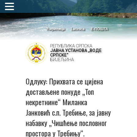
Ћирилица
Latinica
Е-ПОШТА
РЕПУБЛИКА СРПСКА
ЈАВНА УСТАНОВА „ВОДЕ
СРПСКЕ“
БИЈЕЉИНА
Одлуку: Прихвата се цијена
достављене понуде „Топ
некретнине“ Миланка
Јанковић с.п. Требиње, за јавну
набавку „Чишћење пословног
простора у Требињу“.