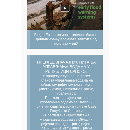
Видео Европске инвестиционе банке о
финансирању пројеката заштите од
поплава у БиХ
ПРЕГЛЕД ЗНАЧАЈНИХ ПИТАЊА
УПРАВЉАЊА ВОДАМА У
РЕПУБЛИЦИ СРПСКОЈ
У процесу ажурирања првих
Планова управљања водама на
обласним ријечним сливовима
(дистриктима) Републике Српске,
урађени су:
- Преглед значајних питања
управљања водама за Обласни
ријечни слив (дистрикт) ријеке Саве
Републике Српске и
- Преглед значајних питања
управљања водама за Обласни
ријечни слив (дистрикт) ријеке
Требишњице Републике Српске.