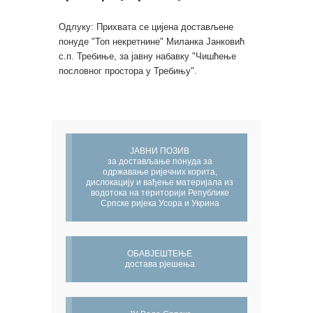
Одлуку: Прихвата се цијена достављене
понуде "Топ некретнине" Миланка Јанковић
с.п. Требиње, за јавну набавку "Чишћење
пословног простора у Требињу".
ЈАВНИ ПОЗИВ
за достављање понуда за
одржавање ријечних корита,
дислокацију и вађење материјала из
водотока на територији Републике
Српске ријека Усора и Укрина
ОБАВЈЕШТЕЊЕ
достава рјешења