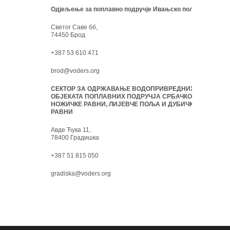
Одјељење за поплавно подручје Ивањско поље:
Светог Саве бб,
74450 Брод
+387 53 610 471
brod@voders.org
СЕКТОР ЗА ОДРЖАВАЊЕ ВОДОПРИВРЕДНИХ
ОБЈЕКАТА ПОПЛАВНИХ ПОДРУЧЈА СРБАЧКО-
НОЖИЧКЕ РАВНИ, ЛИЈЕВЧЕ ПОЉА И ДУБИЧКЕ
РАВНИ
Авде Ћука 11,
78400 Градишка
+387 51 815 050
gradiska@voders.org