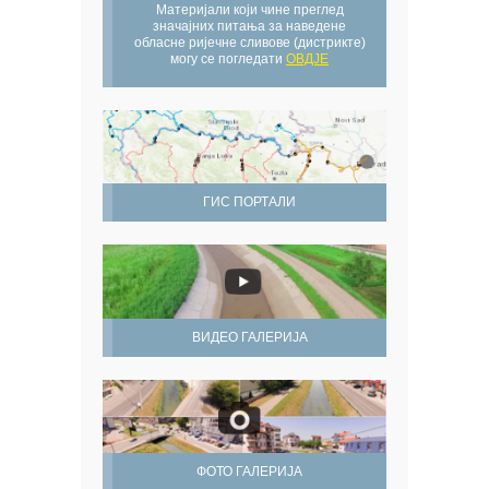
Материјали који чине преглед
значајних питања за наведене
обласне ријечне сливове (дистрикте)
могу се погледати
ОВДЈЕ
ГИС ПОРТАЛИ
ВИДЕО ГАЛЕРИЈА
ФОТО ГАЛЕРИЈА