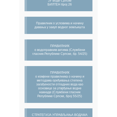
ЈУ Воде Српске
БИЛТЕН број 26
Правилник о условима и начину
давања у закуп водног земљишта
ПРАВИЛНИК
о водоправним актима (Службени
гласник Републике Српске, бр. 54/25)
ПРАВИЛНИК
о измјени правилника о начину и
методама оређивања степена
загађености отпадних вода као
основице за утврђење водне
накнаде (Службени гласник
Републике Српске, број 55/25)
СТРАТЕГИЈА УПРАВЉАЊА ВОДАМА