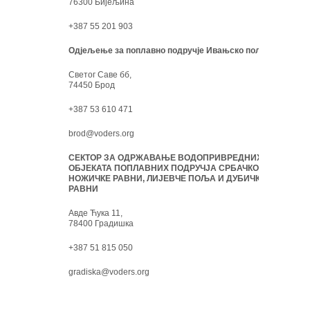
76300 Бијељина
+387 55 201 903
Одјељење за поплавно подручје Ивањско поље:
Светог Саве бб,
74450 Брод
+387 53 610 471
brod@voders.org
СЕКТОР ЗА ОДРЖАВАЊЕ ВОДОПРИВРЕДНИХ
ОБЈЕКАТА ПОПЛАВНИХ ПОДРУЧЈА СРБАЧКО-
НОЖИЧКЕ РАВНИ, ЛИЈЕВЧЕ ПОЉА И ДУБИЧКЕ
РАВНИ
Авде Ћука 11,
78400 Градишка
+387 51 815 050
gradiska@voders.org