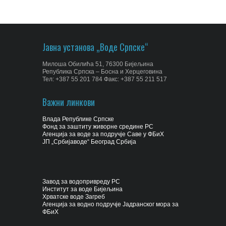
Јавна установа „Воде Српске“
Милоша Обилића 51, 76300 Бијељина
Република Српска – Босна и Херцеговина
Тел: +387 55 201 784 Факс: +387 55 211 517
Важни линкови
Влада Републике Српске
Фонд за заштиту живорне средине РС
Агенција за воде за подручје Саве у ФБиХ
ЈП „Србијаводе“ Београд Србија
Завод за водопривреду РС
Институт за воде Бијељина
Хрватске воде Загреб
Агенција за водно подручје Јадранског мора за
ФБиХ