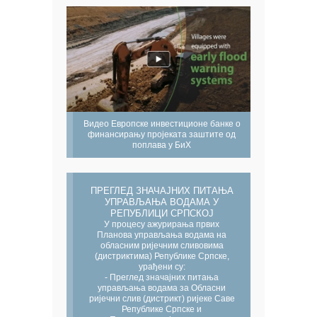
Видео Европске инвестиционе банке о
финансирању пројеката заштите од
поплава у БиХ
ПРЕГЛЕД ЗНАЧАЈНИХ ПИТАЊА
УПРАВЉАЊА ВОДАМА У
РЕПУБЛИЦИ СРПСКОЈ
У процесу ажурирања првих
Планова управљања водама на
обласним ријечним сливовима
(дистриктима) Републике Српске,
урађени су:
- Преглед значајних питања
управљања водама за Обласни
ријечни слив (дистрикт) ријеке Саве
Републике Српске и