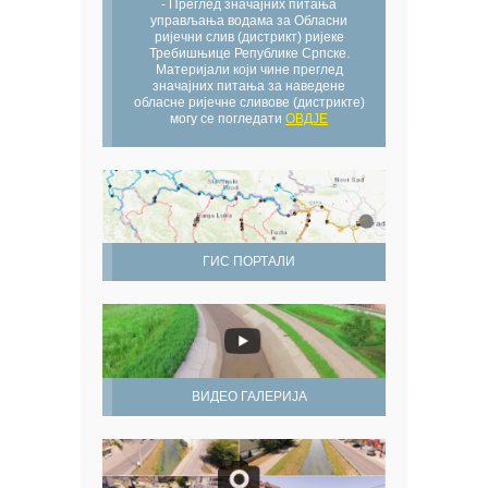
- Преглед значајних питања
управљања водама за Обласни
ријечни слив (дистрикт) ријеке
Требишњице Републике Српске.
Материјали који чине преглед
значајних питања за наведене
обласне ријечне сливове (дистрикте)
могу се погледати
ОВДЈЕ
ГИС ПОРТАЛИ
ВИДЕО ГАЛЕРИЈА