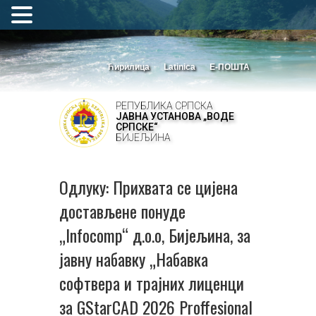
Ћирилица
Latinica
Е-ПОШТА
РЕПУБЛИКА СРПСКА
ЈАВНА УСТАНОВА „ВОДЕ
СРПСКЕ“
БИЈЕЉИНА
Одлуку: Прихвата се цијена
достављене понуде
„Infocomp“ д.о.о, Бијељина, за
јавну набавку „Набавка
софтвера и трајних лиценци
за GStarCAD 2026 Proffesional