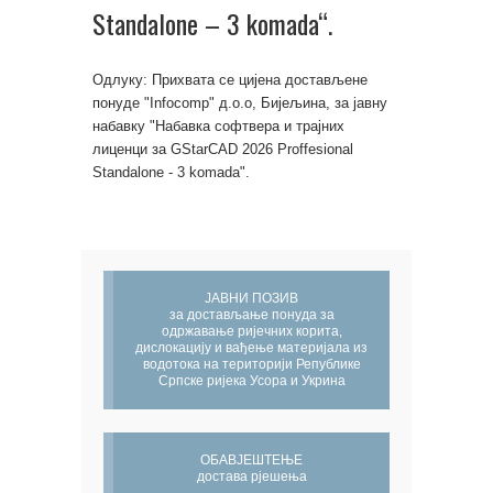
Standalone – 3 komada“.
Одлуку: Прихвата се цијена достављене
понуде "Infocomp" д.о.о, Бијељина, за јавну
набавку "Набавка софтвера и трајних
лиценци за GStarCAD 2026 Proffesional
Standalone - 3 komada".
ЈАВНИ ПОЗИВ
за достављање понуда за
одржавање ријечних корита,
дислокацију и вађење материјала из
водотока на територији Републике
Српске ријека Усора и Укрина
ОБАВЈЕШТЕЊЕ
достава рјешења