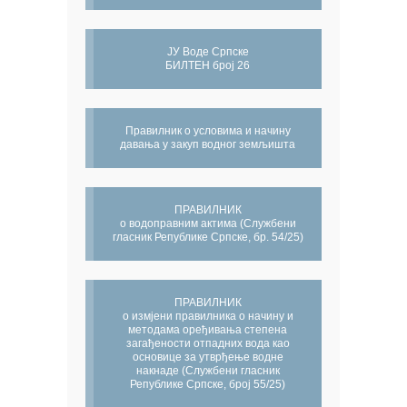
ЈУ Воде Српске
БИЛТЕН број 26
Правилник о условима и начину
давања у закуп водног земљишта
ПРАВИЛНИК
о водоправним актима (Службени
гласник Републике Српске, бр. 54/25)
ПРАВИЛНИК
о измјени правилника о начину и
методама оређивања степена
загађености отпадних вода као
основице за утврђење водне
накнаде (Службени гласник
Републике Српске, број 55/25)