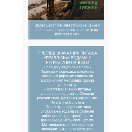
Видео Европске инвестиционе банке о
финансирању пројеката заштите од
поплава у БиХ
ПРЕГЛЕД ЗНАЧАЈНИХ ПИТАЊА
УПРАВЉАЊА ВОДАМА У
РЕПУБЛИЦИ СРПСКОЈ
У процесу ажурирања првих
Планова управљања водама на
обласним ријечним сливовима
(дистриктима) Републике Српске,
урађени су:
- Преглед значајних питања
управљања водама за Обласни
ријечни слив (дистрикт) ријеке Саве
Републике Српске и
- Преглед значајних питања
управљања водама за Обласни
ријечни слив (дистрикт) ријеке
Требишњице Републике Српске.
Материјали који чине преглед
значајних питања за наведене