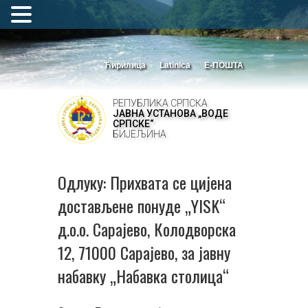
Ћирилица
Latinica
Е-ПОШТА
РЕПУБЛИКА СРПСКА
ЈАВНА УСТАНОВА „ВОДЕ
СРПСКЕ“
БИЈЕЉИНА
Одлуку: Прихвата се цијена
достављене понуде „YISK“
д.о.о. Сарајево, Колодворска
12, 71000 Сарајево, за јавну
набавку „Набавка столица“