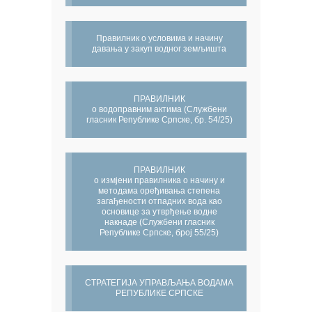
Правилник о условима и начину
давања у закуп водног земљишта
ПРАВИЛНИК
о водоправним актима (Службени
гласник Републике Српске, бр. 54/25)
ПРАВИЛНИК
о измјени правилника о начину и
методама оређивања степена
загађености отпадних вода као
основице за утврђење водне
накнаде (Службени гласник
Републике Српске, број 55/25)
СТРАТЕГИЈА УПРАВЉАЊА ВОДАМА
РЕПУБЛИКЕ СРПСКЕ