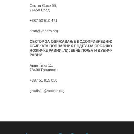
Светог Саве бб,
74450 Брод
+387 53 610 471
brod@voders.org
СЕКТОР ЗА ОДРЖАВАЊЕ ВОДОПРИВРЕДНИХ
ОБЈЕКАТА ПОПЛАВНИХ ПОДРУЧЈА СРБАЧКО-
НОЖИЧКЕ РАВНИ, ЛИЈЕВЧЕ ПОЉА И ДУБИЧКЕ
РАВНИ
Авде Ћука 11,
78400 Градишка
+387 51 815 050
gradiska@voders.org