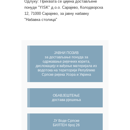
Одлуку: Прихвата се цијена достављене
понуде "YISK" д.о.о. Сарајево, Колодворска
12, 71000 Сарајево, за јавну набавку
"Набавка столица"
ЈАВНИ ПОЗИВ
за достављање понуда за
одржавање ријечних корита,
дислокацију и вађење материјала из
водотока на територији Републике
Српске ријека Усора и Укрина
ОБАВЈЕШТЕЊЕ
достава рјешења
ЈУ Воде Српске
БИЛТЕН број 26