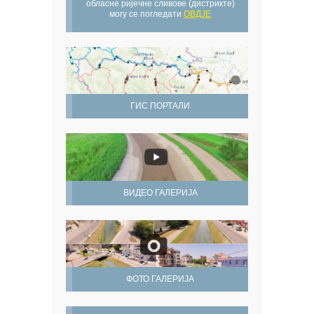
обласне ријечне сливове (дистрикте)
могу се погледати
ОВДЈЕ
ГИС ПОРТАЛИ
ВИДЕО ГАЛЕРИЈА
ФОТО ГАЛЕРИЈА