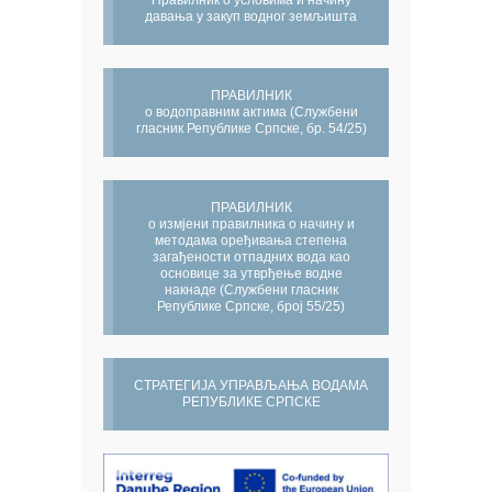
Правилник о условима и начину
давања у закуп водног земљишта
ПРАВИЛНИК
о водоправним актима (Службени
гласник Републике Српске, бр. 54/25)
ПРАВИЛНИК
о измјени правилника о начину и
методама оређивања степена
загађености отпадних вода као
основице за утврђење водне
накнаде (Службени гласник
Републике Српске, број 55/25)
СТРАТЕГИЈА УПРАВЉАЊА ВОДАМА
РЕПУБЛИКЕ СРПСКЕ