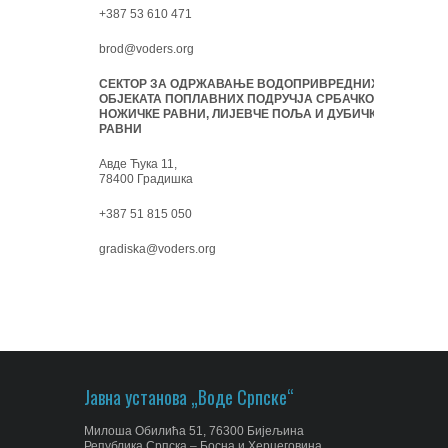
+387 53 610 471
brod@voders.org
СЕКТОР ЗА ОДРЖАВАЊЕ ВОДОПРИВРЕДНИХ
ОБЈЕКАТА ПОПЛАВНИХ ПОДРУЧЈА СРБАЧКО-
НОЖИЧКЕ РАВНИ, ЛИЈЕВЧЕ ПОЉА И ДУБИЧКЕ
РАВНИ
Авде Ћука 11,
78400 Градишка
+387 51 815 050
gradiska@voders.org
Јавна установа „Воде Српске“
Милоша Обилића 51, 76300 Бијељина
Република Српска – Босна и Херцеговина