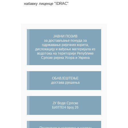
набавку лиценце "IDRAC"
ЈАВНИ ПОЗИВ
за достављање понуда за
одржавање ријечних корита,
дислокацију и вађење материјала из
водотока на територији Републике
Српске ријека Усора и Укрина
ОБАВЈЕШТЕЊЕ
достава рјешења
ЈУ Воде Српске
БИЛТЕН број 26