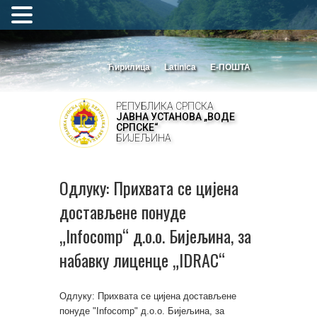
Ћирилица
Latinica
Е-ПОШТА
РЕПУБЛИКА СРПСКА
ЈАВНА УСТАНОВА „ВОДЕ
СРПСКЕ“
БИЈЕЉИНА
Одлуку: Прихвата се цијена
достављене понуде
„Infocomp“ д.о.о. Бијељина, за
набавку лиценце „IDRAC“
Одлуку: Прихвата се цијена достављене
понуде "Infocomp" д.о.о. Бијељина, за