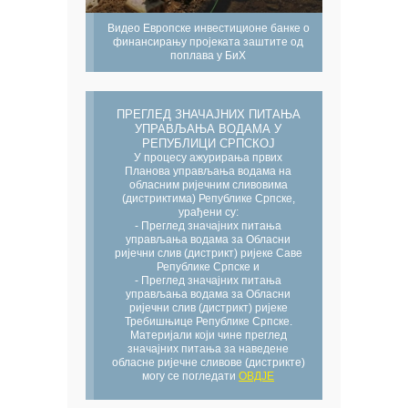
Видео Европске инвестиционе банке о
финансирању пројеката заштите од
поплава у БиХ
ПРЕГЛЕД ЗНАЧАЈНИХ ПИТАЊА
УПРАВЉАЊА ВОДАМА У
РЕПУБЛИЦИ СРПСКОЈ
У процесу ажурирања првих
Планова управљања водама на
обласним ријечним сливовима
(дистриктима) Републике Српске,
урађени су:
- Преглед значајних питања
управљања водама за Обласни
ријечни слив (дистрикт) ријеке Саве
Републике Српске и
- Преглед значајних питања
управљања водама за Обласни
ријечни слив (дистрикт) ријеке
Требишњице Републике Српске.
Материјали који чине преглед
значајних питања за наведене
обласне ријечне сливове (дистрикте)
могу се погледати
ОВДЈЕ