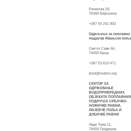
Рачанска 29,
76300 Бијељина
+387 55 201 903
Одјељење за поплавно
подручје Ивањско поље
Светог Саве бб,
74450 Брод
+387 53 610 471
brod@voders.org
СЕКТОР ЗА
ОДРЖАВАЊЕ
ВОДОПРИВРЕДНИХ
ОБЈЕКАТА ПОПЛАВНИ
ПОДРУЧЈА СРБАЧКО-
НОЖИЧКЕ РАВНИ,
ЛИЈЕВЧЕ ПОЉА И
ДУБИЧКЕ РАВНИ
Авде Ћука 11,
78400 Градишка