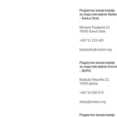
Подручна канцеларија
за подслив ријеке Врба
– Бања Лука
Милана Радмана 10
78000 Бања Лука
+387 51 215 485
banjaluka@voders.org
Подручна канцеларија
за подслив ријеке Босн
– Добој
Војводе Мишића 22,
74000 Добој
+387 53 200 570
doboj@voders.org
Подручна канцеларија