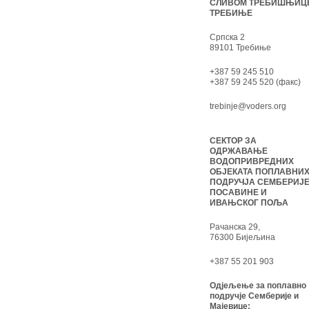
СЛИВОМ ТРЕБИШЊИЦ
ТРЕБИЊЕ
Српска 2
89101 Требиње
+387 59 245 510
+387 59 245 520 (факс)
trebinje@voders.org
СЕКТОР ЗА
ОДРЖАВАЊЕ
ВОДОПРИВРЕДНИХ
ОБЈЕКАТА ПОПЛАВНИ
ПОДРУЧЈА СЕМБЕРИЈЕ
ПОСАВИНЕ И
ИВАЊСКОГ ПОЉА
Рачанска 29,
76300 Бијељина
+387 55 201 903
Одјељење за поплавно
подручје Семберије и
Мајевице: