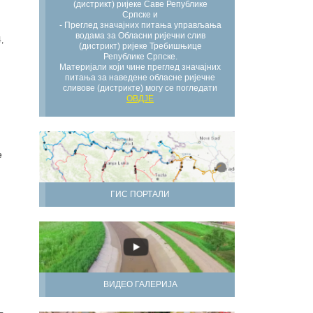
(дистрикт) ријеке Саве Републике
Српске и
- Преглед значајних питања управљања
водама за Обласни ријечни слив
,
(дистрикт) ријеке Требишњице
Републике Српске.
Материјали који чине преглед значајних
питања за наведене обласне ријечне
сливове (дистрикте) могу се погледати
ОВДЈЕ
е
ГИС ПОРТАЛИ
ВИДЕО ГАЛЕРИЈА