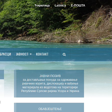
Ћирилица
Latinica
Е-ПОШТА
БРАСЦИ
ЈАВНОСТ
КОНТАКТ
ЈАВНИ ПОЗИВ
за достављање понуда за одржавање
ријечних корита, дислокацију и вађење
материјала из водотока на територији
Републике Српске ријека Усора и Укрина
Х
ОБАВЈЕШТЕЊЕ