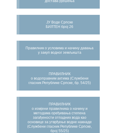
достава рјешења
ЈУ Воде Српске
БИЛТЕН број 26
Правилник о условима и начину давања
у закуп водног земљишта
ПРАВИЛНИК
о водоправним актима (Службени
гласник Републике Српске, бр. 54/25)
ПРАВИЛНИК
о измјени правилника о начину и
методама оређивања степена
загађености отпадних вода као
основице за утврђење водне накнаде
(Службени гласник Републике Српске,
број 55/25)