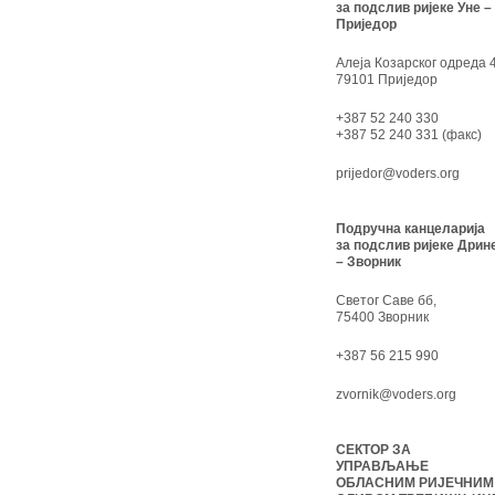
за подслив ријеке Уне –
Приједор
Алеја Козарског одреда 4
79101 Приједор
+387 52 240 330
+387 52 240 331 (факс)
prijedor@voders.org
Подручна канцеларија
за подслив ријеке Дрин
– Зворник
Светог Саве бб,
75400 Зворник
+387 56 215 990
zvornik@voders.org
СЕКТОР ЗА
УПРАВЉАЊЕ
ОБЛАСНИМ РИЈЕЧНИМ