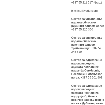
+387 55 211 517 (факс)
bijeljina@voders.org
Сектор за управљање
водама обласним
ријечним сливом Саве:
+387 55 220 360
Сектор за управљање
водама обласним
ријечним сливом
Требишњице:
+387 59
245 510
Сектор за одржавање
водопривредних
објеката поплавних
подручја Семберије,
Посавине и Ивањског
поља:
+387 55 201 903
Сектор за одржавање
водопривредних
објеката поплавних
подручја Србачко-
ножичке равни, Лијевче
поља и Дубичке равни: