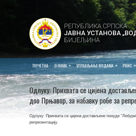
РЕПУБЛИКА СРПСКА
ЈАВНА УСТАНОВА „ВО
БИЈЕЉИНА
ПОЧЕТНА
О НАМА
УПРАВЉАЊЕ ВОДАМА
РВИС
Одлуку: Прихвата се цијена достављ
доо Прњавор, за набавку робе за репр
Одлуку: Прихвата се цијена достављене понуде "Лебури
репрезентацију.