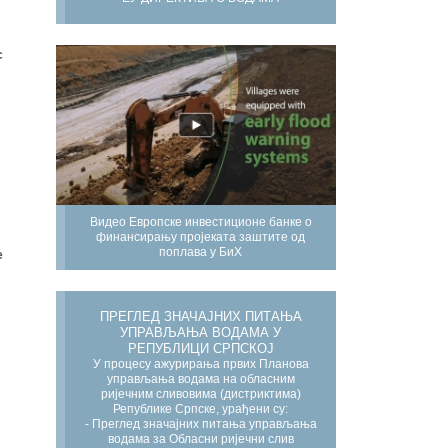
с
Видео Европске инвестиционе банке о
финансирању пројеката заштите од
поплава у БиХ
е
ПРЕГЛЕД ЗНАЧАЈНИХ ПИТАЊА
УПРАВЉАЊА ВОДАМА У
РЕПУБЛИЦИ СРПСКОЈ
У процесу ажурирања првих Планова
управљања водама на обласним
ријечним сливовима (дистриктима)
Републике Српске, урађени су:
- Преглед значајних питања управљања
водама за Обласни ријечни слив