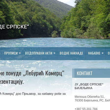
ДЕ СРПСКЕ“
ПРОПИСИ
ВОДОПРАВНИ АКТИ
ВОДНЕ НАКНАДЕ
НАБАВКЕ
О
ене понуде „Лебурић Комерц“
КОНТАКТ
езентацију.
ЈУ „ВОДЕ СРПСКЕ“
БИЈЕЉИНА
ћ Комерц" доо Прњавор, за набавку робе за
Милоша Обилића 51,
76300 Бијељина, РС, Би
+387 55 201 784