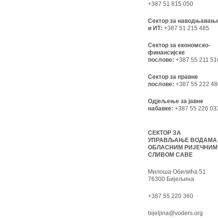
+387 51 815 050
Сектор за наводњавањ
и ИТ:
+387 51 215 485
Сектор за економско-
финансијске
послове:
+387 55 211 51
Сектор за правне
послове:
+387 55 222 48
Одјељење за јавне
набавке:
+387 55 226 03
СЕКТОР ЗА
УПРАВЉАЊЕ ВОДАМА
ОБЛАСНИМ РИЈЕЧНИМ
СЛИВОМ САВЕ
Милоша Обилића 51
76300 Бијељина
+387 55 220 360
bijeljina@voders.org