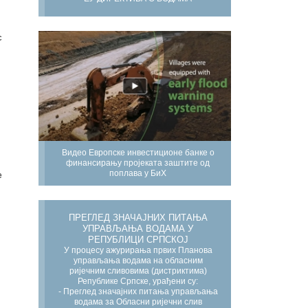
с
Видео Европске инвестиционе банке о
финансирању пројеката заштите од
поплава у БиХ
е
ПРЕГЛЕД ЗНАЧАЈНИХ ПИТАЊА
УПРАВЉАЊА ВОДАМА У
РЕПУБЛИЦИ СРПСКОЈ
У процесу ажурирања првих Планова
управљања водама на обласним
ријечним сливовима (дистриктима)
Републике Српске, урађени су:
- Преглед значајних питања управљања
водама за Обласни ријечни слив