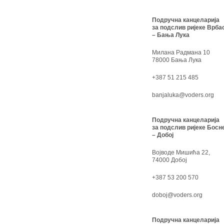
Подручна канцеларија
за подслив ријеке Врба
– Бања Лука
Милана Радмана 10
78000 Бања Лука
+387 51 215 485
banjaluka@voders.org
Подручна канцеларија
за подслив ријеке Босн
– Добој
Војводе Мишића 22,
74000 Добој
+387 53 200 570
doboj@voders.org
Подручна канцеларија