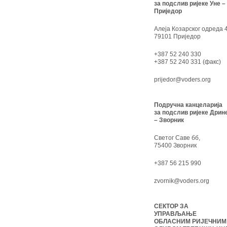
за подслив ријеке Уне –
Приједор
Алеја Козарског одреда 4
79101 Приједор
+387 52 240 330
+387 52 240 331 (факс)
prijedor@voders.org
Подручна канцеларија
за подслив ријеке Дрин
– Зворник
Светог Саве бб,
75400 Зворник
+387 56 215 990
zvornik@voders.org
СЕКТОР ЗА
УПРАВЉАЊЕ
ОБЛАСНИМ РИЈЕЧНИМ