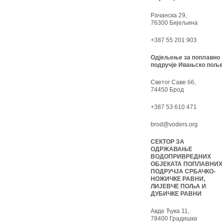
Рачанска 29,
76300 Бијељина
+387 55 201 903
Одјељење за поплавно
подручје Ивањско поље
Светог Саве бб,
74450 Брод
+387 53 610 471
brod@voders.org
СЕКТОР ЗА
ОДРЖАВАЊЕ
ВОДОПРИВРЕДНИХ
ОБЈЕКАТА ПОПЛАВНИ
ПОДРУЧЈА СРБАЧКО-
НОЖИЧКЕ РАВНИ,
ЛИЈЕВЧЕ ПОЉА И
ДУБИЧКЕ РАВНИ
Авде Ћука 11,
78400 Градишка