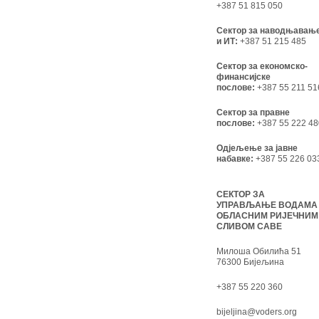
+387 51 815 050
Сектор за наводњавањ
и ИТ:
+387 51 215 485
Сектор за економско-
финансијске
послове:
+387 55 211 51
Сектор за правне
послове:
+387 55 222 48
Одјељење за јавне
набавке:
+387 55 226 03
СЕКТОР ЗА
УПРАВЉАЊЕ ВОДАМА
ОБЛАСНИМ РИЈЕЧНИМ
СЛИВОМ САВЕ
Милоша Обилића 51
76300 Бијељина
+387 55 220 360
bijeljina@voders.org