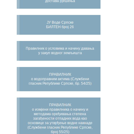
достава рјешења
ЈУ Воде Српске
БИЛТЕН број 26
Правилник о условима и начину давања
у закуп водног земљишта
ПРАВИЛНИК
о водоправним актима (Службени
гласник Републике Српске, бр. 54/25)
ПРАВИЛНИК
о измјени правилника о начину и
методама оређивања степена
загађености отпадних вода као
основице за утврђење водне накнаде
(Службени гласник Републике Српске,
број 55/25)