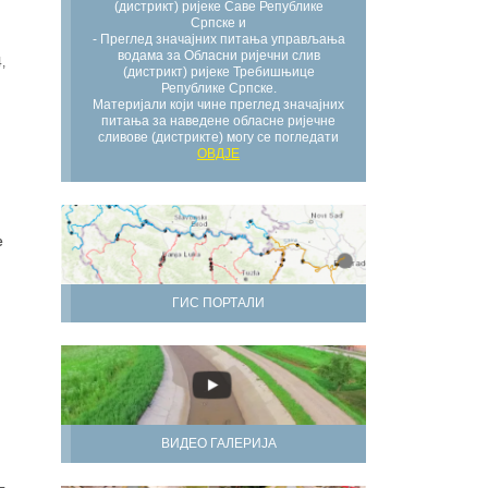
(дистрикт) ријеке Саве Републике
Српске и
- Преглед значајних питања управљања
водама за Обласни ријечни слив
,
(дистрикт) ријеке Требишњице
Републике Српске.
Материјали који чине преглед значајних
питања за наведене обласне ријечне
сливове (дистрикте) могу се погледати
ОВДЈЕ
е
ГИС ПОРТАЛИ
ВИДЕО ГАЛЕРИЈА