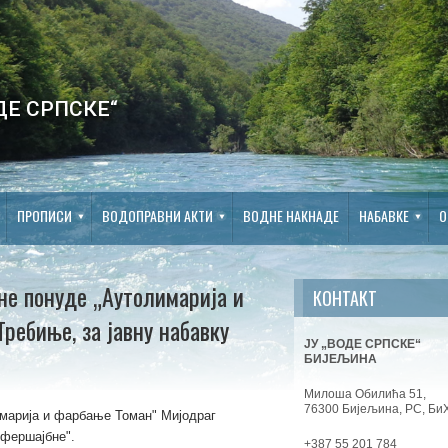
ДЕ СРПСКЕ“
ПРОПИСИ
ВОДОПРАВНИ АКТИ
ВОДНЕ НАКНАДЕ
НАБАВКЕ
О
не понуде „Аутолимарија и
КОНТАКТ
ребиње, за јавну набавку
ЈУ „ВОДЕ СРПСКЕ“
БИЈЕЉИНА
Милоша Обилића 51,
76300 Бијељина, РС, Би
марија и фарбање Томан" Мијодраг
офершајбне".
+387 55 201 784