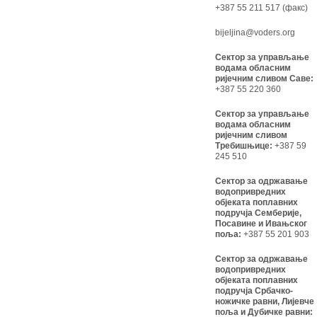
+387 55 211 517 (факс)
bijeljina@voders.org
Сектор за управљање
водама обласним
ријечним сливом Саве:
+387 55 220 360
Сектор за управљање
водама обласним
ријечним сливом
Требишњице:
+387 59
245 510
Сектор за одржавање
водопривредних
објеката поплавних
подручја Семберије,
Посавине и Ивањског
поља:
+387 55 201 903
Сектор за одржавање
водопривредних
објеката поплавних
подручја Србачко-
ножичке равни, Лијевче
поља и Дубичке равни: