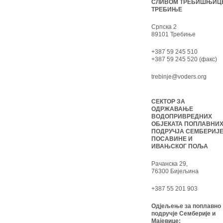
СЛИВОМ ТРЕБИШЊИЦ
ТРЕБИЊЕ
Српска 2
89101 Требиње
+387 59 245 510
+387 59 245 520 (факс)
trebinje@voders.org
СЕКТОР ЗА
ОДРЖАВАЊЕ
ВОДОПРИВРЕДНИХ
ОБЈЕКАТА ПОПЛАВНИ
ПОДРУЧЈА СЕМБЕРИЈЕ
ПОСАВИНЕ И
ИВАЊСКОГ ПОЉА
Рачанска 29,
76300 Бијељина
+387 55 201 903
Одјељење за поплавно
подручје Семберије и
Мајевице: