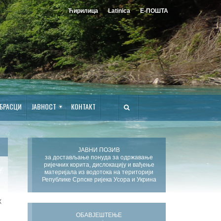
Ћирилица
Latinica
Е-ПОШТА
БРАСЦИ
ЈАВНОСТ
КОНТАКТ
ЈАВНИ ПОЗИВ
за достављање понуда за одржавање
ријечних корита, дислокацију и вађење
материјала из водотока на територији
Републике Српске ријека Усора и Укрина
Х
ОБАВЈЕШТЕЊЕ