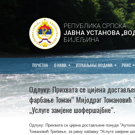
РЕПУБЛИКА СРПСКА
ЈАВНА УСТАНОВА „ВО
БИЈЕЉИНА
ПОЧЕТНА
О НАМА
УПРАВЉАЊЕ ВОДАМА
РВИС
Одлуку: Прихвата се цијена доставље
фарбање Томан“ Мијодраг Томановић Т
„Услуге замјене шофершајбне“.
Одлуку: Прихвата се цијена достављене понуде "Аутоли
Томановић Требиње, за јавну набавку "Услуге замјене ш