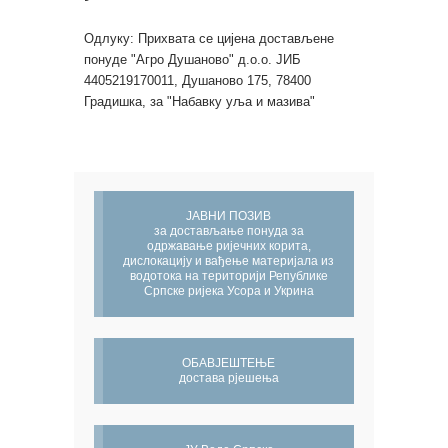
Одлуку: Прихвата се цијена достављене
понуде "Агро Душаново" д.о.о. ЈИБ
4405219170011, Душаново 175, 78400
Градишка, за "Набавку уља и мазива"
ЈАВНИ ПОЗИВ
за достављање понуда за
одржавање ријечних корита,
дислокацију и вађење материјала из
водотока на територији Републике
Српске ријека Усора и Укрина
ОБАВЈЕШТЕЊЕ
достава рјешења