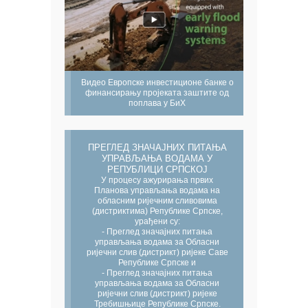
Видео Европске инвестиционе банке о
финансирању пројеката заштите од
поплава у БиХ
ПРЕГЛЕД ЗНАЧАЈНИХ ПИТАЊА
УПРАВЉАЊА ВОДАМА У
РЕПУБЛИЦИ СРПСКОЈ
У процесу ажурирања првих
Планова управљања водама на
обласним ријечним сливовима
(дистриктима) Републике Српске,
урађени су:
- Преглед значајних питања
управљања водама за Обласни
ријечни слив (дистрикт) ријеке Саве
Републике Српске и
- Преглед значајних питања
управљања водама за Обласни
ријечни слив (дистрикт) ријеке
Требишњице Републике Српске.