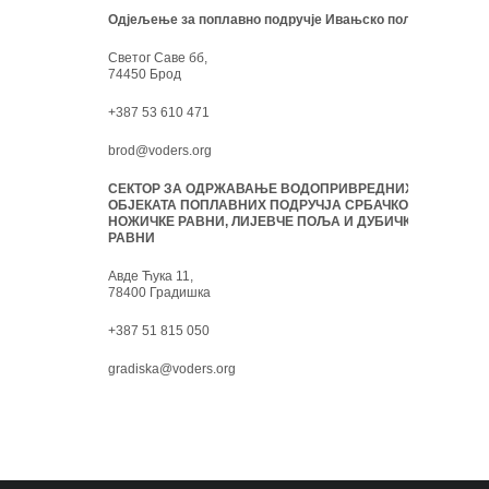
Одјељење за поплавно подручје Ивањско поље:
Светог Саве бб,
74450 Брод
+387 53 610 471
brod@voders.org
СЕКТОР ЗА ОДРЖАВАЊЕ ВОДОПРИВРЕДНИХ
ОБЈЕКАТА ПОПЛАВНИХ ПОДРУЧЈА СРБАЧКО-
НОЖИЧКЕ РАВНИ, ЛИЈЕВЧЕ ПОЉА И ДУБИЧКЕ
РАВНИ
Авде Ћука 11,
78400 Градишка
+387 51 815 050
gradiska@voders.org