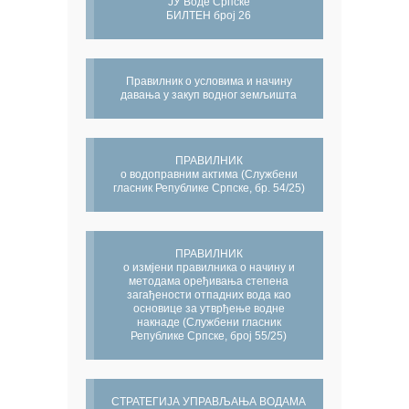
ЈУ Воде Српске
БИЛТЕН број 26
Правилник о условима и начину
давања у закуп водног земљишта
ПРАВИЛНИК
о водоправним актима (Службени
гласник Републике Српске, бр. 54/25)
ПРАВИЛНИК
о измјени правилника о начину и
методама оређивања степена
загађености отпадних вода као
основице за утврђење водне
накнаде (Службени гласник
Републике Српске, број 55/25)
СТРАТЕГИЈА УПРАВЉАЊА ВОДАМА