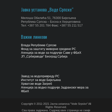
Јавна установа „Воде Српске“
Милоша Обилића 51, 76300 Бијељина
Република Српска – Босна и Херцеговина
Тел: +387 55 201 784 Факс: +387 55 211 517
Важни линкови
Влада Републике Српске
Фонд за заштиту живорне средине РС
Агенција за воде за подручје Саве у ФБиХ
ЈП „Србијаводе“ Београд Србија
Завод за водопривреду РС
Институт за воде Бијељина
Хрватске воде Загреб
Агенција за водно подручје Јадранског мора за
ФБиХ
Copyright © 2011-2021 Javna ustanova "Vode Srpske" All
Rights Reserved.
Сва права задржана. Садржај ових страница не смије