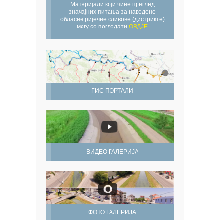
Материјали који чине преглед
значајних питања за наведене
обласне ријечне сливове (дистрикте)
могу се погледати
ОВДЈЕ
ГИС ПОРТАЛИ
ВИДЕО ГАЛЕРИЈА
ФОТО ГАЛЕРИЈА