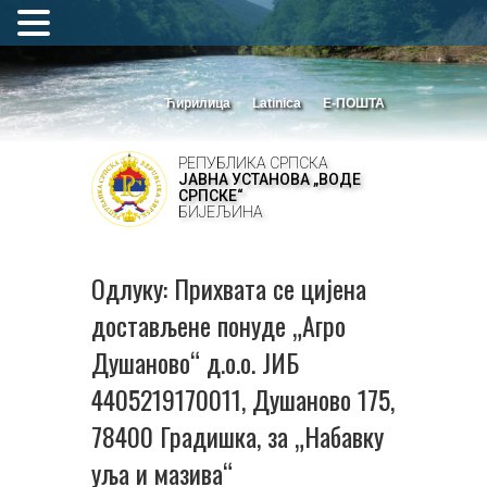
Ћирилица
Latinica
Е-ПОШТА
РЕПУБЛИКА СРПСКА
ЈАВНА УСТАНОВА „ВОДЕ
СРПСКЕ“
БИЈЕЉИНА
Одлуку: Прихвата се цијена
достављене понуде „Агро
Душаново“ д.о.о. ЈИБ
4405219170011, Душаново 175,
78400 Градишка, за „Набавку
уља и мазива“