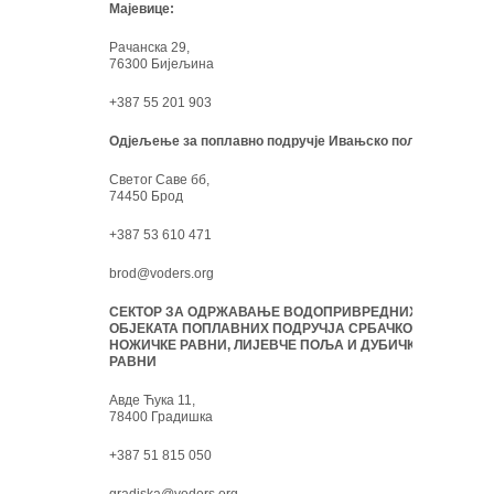
Мајевице:
Рачанска 29,
76300 Бијељина
+387 55 201 903
Одјељење за поплавно подручје Ивањско поље:
Светог Саве бб,
74450 Брод
+387 53 610 471
brod@voders.org
СЕКТОР ЗА ОДРЖАВАЊЕ ВОДОПРИВРЕДНИХ
ОБЈЕКАТА ПОПЛАВНИХ ПОДРУЧЈА СРБАЧКО-
НОЖИЧКЕ РАВНИ, ЛИЈЕВЧЕ ПОЉА И ДУБИЧКЕ
РАВНИ
Авде Ћука 11,
78400 Градишка
+387 51 815 050