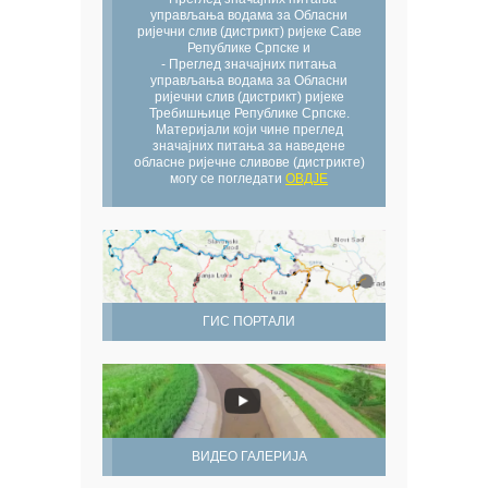
управљања водама за Обласни
ријечни слив (дистрикт) ријеке Саве
Републике Српске и
- Преглед значајних питања
управљања водама за Обласни
ријечни слив (дистрикт) ријеке
Требишњице Републике Српске.
Материјали који чине преглед
значајних питања за наведене
обласне ријечне сливове (дистрикте)
могу се погледати
ОВДЈЕ
ГИС ПОРТАЛИ
ВИДЕО ГАЛЕРИЈА