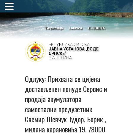
Ћирилица
Latinica
Е-ПОШТА
РЕПУБЛИКА СРПСКА
ЈАВНА УСТАНОВА „ВОДЕ
СРПСКЕ“
БИЈЕЉИНА
Одлуку: Прихвата се цијена
достављенен понуде Сервис и
продаја акумулатора
самостални предузетник
Свемир Шевчук Тудор, Борик ,
милана карановића 19. 78000