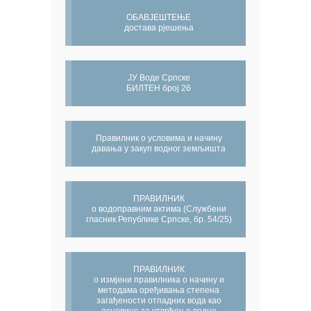
ОБАВЈЕШТЕЊЕ
достава рјешења
ЈУ Воде Српске
БИЛТЕН број 26
Правилник о условима и начину
давања у закуп водног земљишта
ПРАВИЛНИК
о водоправним актима (Службени
гласник Републике Српске, бр. 54/25)
ПРАВИЛНИК
о измјени правилника о начину и
методама оређивања степена
загађености отпадних вода као