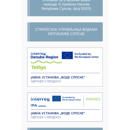
основице за утврђење водне
накнаде (Службени гласник
Републике Српске, број 55/25)
СТРАТЕГИЈА УПРАВЉАЊА ВОДАМА
РЕПУБЛИКЕ СРПСКЕ