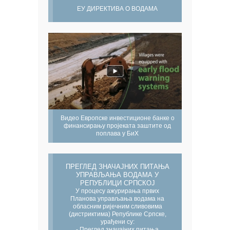
ЕУ ДИРЕКТИВА О ВОДАМА
Видео Европске инвестиционе банке о
финансирању пројеката заштите од
поплава у БиХ
ПРЕГЛЕД ЗНАЧАЈНИХ ПИТАЊА
УПРАВЉАЊА ВОДАМА У
РЕПУБЛИЦИ СРПСКОЈ
У процесу ажурирања првих
Планова управљања водама на
обласним ријечним сливовима
(дистриктима) Републике Српске,
урађени су:
- Преглед значајних питања