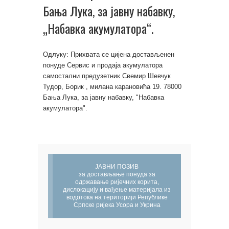
Бања Лука, за јавну набавку,
„Набавка акумулатора“.
Одлуку: Прихвата се цијена достављенен
понуде Сервис и продаја акумулатора
самостални предузетник Свемир Шевчук
Тудор, Борик , милана карановића 19. 78000
Бања Лука, за јавну набавку, "Набавка
акумулатора".
ЈАВНИ ПОЗИВ
за достављање понуда за
одржавање ријечних корита,
дислокацију и вађење материјала из
водотока на територији Републике
Српске ријека Усора и Укрина