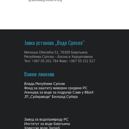
gradiska@voders.org
Јавна установа „Воде Српске“
Милоша Обилића 51, 76300 Бијељина
Република Српска – Босна и Херцеговина
Тел: +387 55 201 784 Факс: +387 55 211 517
Важни линкови
Влада Републике Српске
Фонд за заштиту живорне средине РС
Агенција за воде за подручје Саве у ФБиХ
ЈП „Србијаводе“ Београд Србија
Завод за водопривреду РС
Институт за воде Бијељина
Хрватске воде Загреб