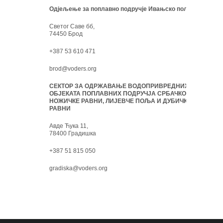
Одјељење за поплавно подручје Ивањско поље:
Светог Саве бб,
74450 Брод
+387 53 610 471
brod@voders.org
СЕКТОР ЗА ОДРЖАВАЊЕ ВОДОПРИВРЕДНИХ
ОБЈЕКАТА ПОПЛАВНИХ ПОДРУЧЈА СРБАЧКО-
НОЖИЧКЕ РАВНИ, ЛИЈЕВЧЕ ПОЉА И ДУБИЧКЕ
РАВНИ
Авде Ћука 11,
78400 Градишка
+387 51 815 050
gradiska@voders.org