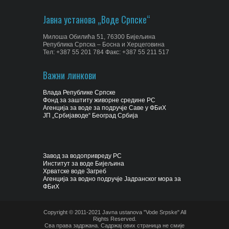
Јавна установа „Воде Српске“
Милоша Обилића 51, 76300 Бијељина
Република Српска – Босна и Херцеговина
Тел: +387 55 201 784 Факс: +387 55 211 517
Важни линкови
Влада Републике Српске
Фонд за заштиту живорне средине РС
Агенција за воде за подручје Саве у ФБиХ
ЈП „Србијаводе“ Београд Србија
Завод за водопривреду РС
Институт за воде Бијељина
Хрватске воде Загреб
Агенција за водно подручје Јадранског мора за
ФБиХ
Copyright © 2011-2021 Javna ustanova "Vode Srpske" All
Rights Reserved.
Сва права задржана. Садржај ових страница не смије