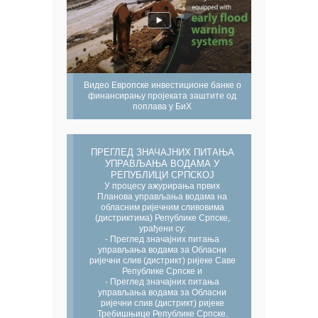
Видео Европске инвестиционе банке о
финансирању пројеката заштите од
поплава у БиХ
ПРЕГЛЕД ЗНАЧАЈНИХ ПИТАЊА
УПРАВЉАЊА ВОДАМА У
РЕПУБЛИЦИ СРПСКОЈ
У процесу ажурирања првих
Планова управљања водама на
обласним ријечним сливовима
(дистриктима) Републике Српске,
урађени су:
- Преглед значајних питања
управљања водама за Обласни
ријечни слив (дистрикт) ријеке Саве
Републике Српске и
- Преглед значајних питања
управљања водама за Обласни
ријечни слив (дистрикт) ријеке
Требишњице Републике Српске.