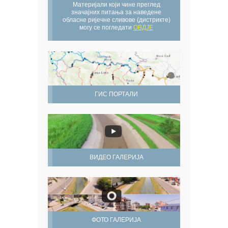
Материјали који чине преглед
значајних питања за наведене
обласне ријечне сливове (дистрикте)
могу се погледати
ОВДЈЕ
ГИС ПОРТАЛИ
ВИДЕО ГАЛЕРИЈА
ФОТО ГАЛЕРИЈА