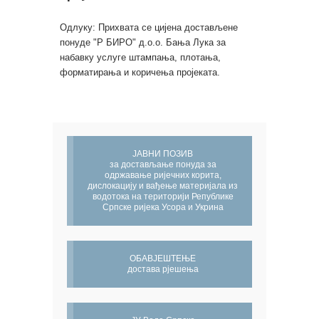
Одлуку: Прихвата се цијена достављене
понуде "Р БИРО" д.о.о. Бања Лука за
набавку услуге штампања, плотања,
форматирања и коричења пројеката.
ЈАВНИ ПОЗИВ
за достављање понуда за
одржавање ријечних корита,
дислокацију и вађење материјала из
водотока на територији Републике
Српске ријека Усора и Укрина
ОБАВЈЕШТЕЊЕ
достава рјешења