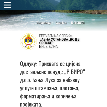
Ћирилица
Latinica
Е-ПОШТА
РЕПУБЛИКА СРПСКА
ЈАВНА УСТАНОВА „ВОДЕ
СРПСКЕ“
БИЈЕЉИНА
Одлуку: Прихвата се цијена
достављене понуде „Р БИРО“
д.о.о. Бања Лука за набавку
услуге штампања, плотања,
форматирања и коричења
пројеката.