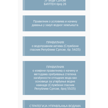
ЈУ Воде Српске
БИЛТЕН број 26
Правилник о условима и начину
давања у закуп водног земљишта
ПРАВИЛНИК
о водоправним актима (Службени
гласник Републике Српске, бр. 54/25)
ПРАВИЛНИК
о измјени правилника о начину и
методама оређивања степена
загађености отпадних вода као
основице за утврђење водне
накнаде (Службени гласник
Републике Српске, број 55/25)
СТРАТЕГИЈА УПРАВЉАЊА ВОДАМА