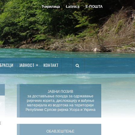
Ћирилица
Latinica
Е-ПОШТА
БРАСЦИ
ЈАВНОСТ
КОНТАКТ
ЈАВНИ ПОЗИВ
за достављање понуда за одржавање
ријечних корита, дислокацију и вађење
материјала из водотока на територији
Републике Српске ријека Усора и Укрина
Х
ОБАВЈЕШТЕЊЕ