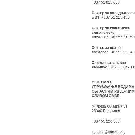
+387 51 815 050
Сектор за наводњавањ
и ИТ:
+387 51 215 485
Сектор за економско-
финансијске
послове:
+387 55 211 51
Сектор за правне
послове:
+387 55 222 48
Одјељење за јавне
набавке:
+387 55 226 03
СЕКТОР ЗА
УПРАВЉАЊЕ ВОДАМА
ОБЛАСНИМ РИЈЕЧНИМ
СЛИВОМ САВЕ
Милоша Обилића 51
76300 Бијељина
+387 55 220 360
bijeljina@voders.org