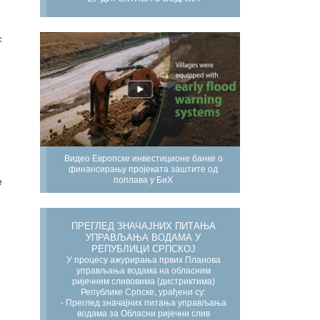
с
Видео Европске инвестиционе банке о
финансирању пројеката заштите од
поплава у БиХ
е
ПРЕГЛЕД ЗНАЧАЈНИХ ПИТАЊА
УПРАВЉАЊА ВОДАМА У
РЕПУБЛИЦИ СРПСКОЈ
У процесу ажурирања првих Планова
управљања водама на обласним
ријечним сливовима (дистриктима)
Републике Српске, урађени су:
- Преглед значајних питања управљања
водама за Обласни ријечни слив