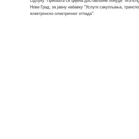
Одлуку: Прихвата се цијена достављене понуде "MS-Engi
Нови Град, за јавну набавку "Услуге сакупљања, трансп
електронско олектричног отпада".