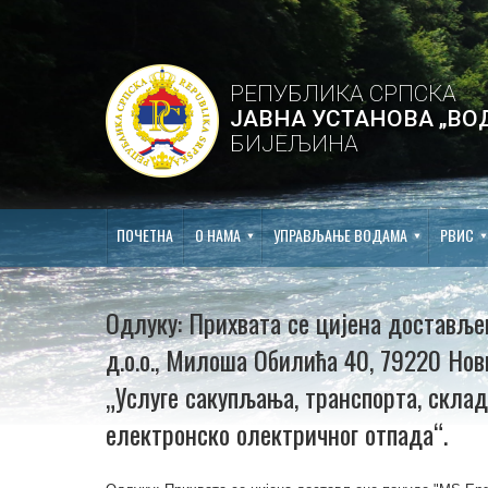
РЕПУБЛИКА СРПСКА
ЈАВНА УСТАНОВА „ВО
БИЈЕЉИНА
ПОЧЕТНА
О НАМА
УПРАВЉАЊЕ ВОДАМА
РВИС
Одлуку: Прихвата се цијена доставље
д.о.о., Милоша Обилића 40, 79220 Нови
„Услуге сакупљања, транспорта, скл
електронско олектричног отпада“.