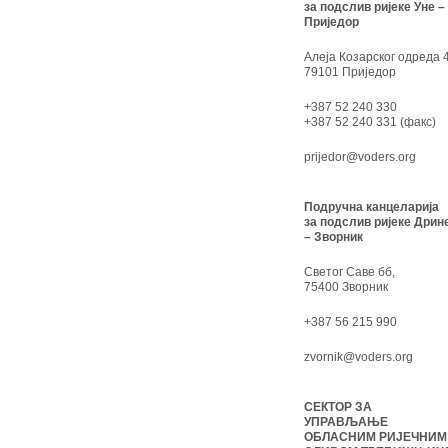
за подслив ријеке Уне –
Приједор
Алеја Козарског одреда 4
79101 Приједор
+387 52 240 330
+387 52 240 331 (факс)
prijedor@voders.org
Подручна канцеларија
за подслив ријеке Дрин
– Зворник
Светог Саве бб,
75400 Зворник
+387 56 215 990
zvornik@voders.org
СЕКТОР ЗА
УПРАВЉАЊЕ
ОБЛАСНИМ РИЈЕЧНИМ