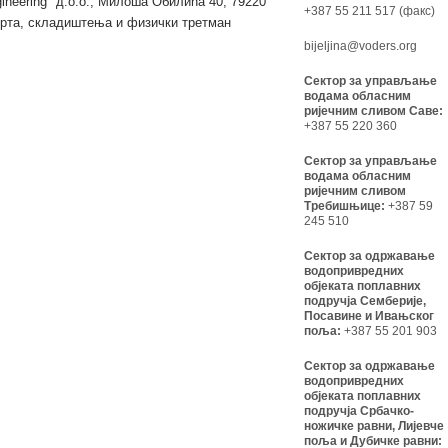
neering" д.о.о., Милоша Обилића 40, 79220
+387 55 211 517 (факс)
орта, складиштења и физички третман
bijeljina@voders.org
Сектор за управљање
водама обласним
ријечним сливом Саве:
+387 55 220 360
Сектор за управљање
водама обласним
ријечним сливом
Требишњице:
+387 59
245 510
Сектор за одржавање
водопривредних
објеката поплавних
подручја Семберије,
Посавине и Ивањског
поља:
+387 55 201 903
Сектор за одржавање
водопривредних
објеката поплавних
подручја Србачко-
ножичке равни, Лијевче
поља и Дубичке равни: