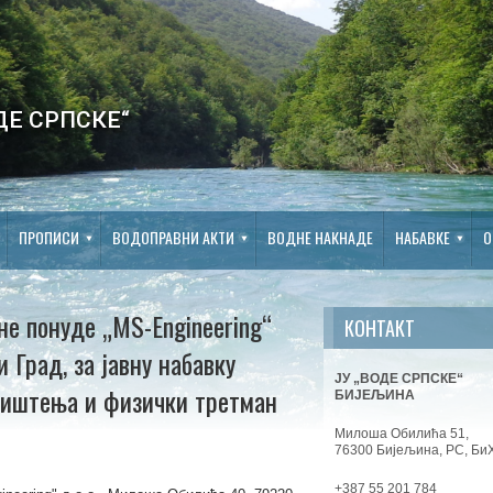
ДЕ СРПСКЕ“
ПРОПИСИ
ВОДОПРАВНИ АКТИ
ВОДНЕ НАКНАДЕ
НАБАВКЕ
О
не понуде „MS-Engineering“
КОНТАКТ
 Град, за јавну набавку
ЈУ „ВОДЕ СРПСКЕ“
адиштења и физички третман
БИЈЕЉИНА
Милоша Обилића 51,
76300 Бијељина, РС, Би
+387 55 201 784