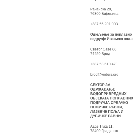
Рачанска 29,
76300 Бијељина
+387 55 201 903
Одјељење за поплавно
подручје Ивањско поље
Светог Саве бб,
74450 Брод
+387 53 610 471
brod@voders.org
СЕКТОР ЗА
ОДРЖАВАЊЕ
ВОДОПРИВРЕДНИХ
ОБЈЕКАТА ПОПЛАВНИ
ПОДРУЧЈА СРБАЧКО-
НОЖИЧКЕ РАВНИ,
ЛИЈЕВЧЕ ПОЉА И
ДУБИЧКЕ РАВНИ
Авде Ћука 11,
78400 Градишка