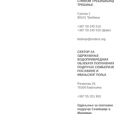
СЛИВОМ ТРЕБИШЊИЦ
ТРЕБИЊЕ
Српска 2
89101 Требиње
+387 59 245 510
+387 59 245 520 (факс)
trebinje@voders.org
СЕКТОР ЗА
ОДРЖАВАЊЕ
ВОДОПРИВРЕДНИХ
ОБЈЕКАТА ПОПЛАВНИ
ПОДРУЧЈА СЕМБЕРИЈЕ
ПОСАВИНЕ И
ИВАЊСКОГ ПОЉА
Рачанска 29,
76300 Бијељина
+387 55 201 903
Одјељење за поплавно
подручје Семберије и
Мајевице: