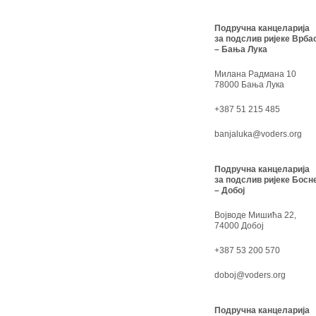
Подручна канцеларија
за подслив ријеке Врба
– Бања Лука
Милана Радмана 10
78000 Бања Лука
+387 51 215 485
banjaluka@voders.org
Подручна канцеларија
за подслив ријеке Босн
– Добој
Војводе Мишића 22,
74000 Добој
+387 53 200 570
doboj@voders.org
Подручна канцеларија