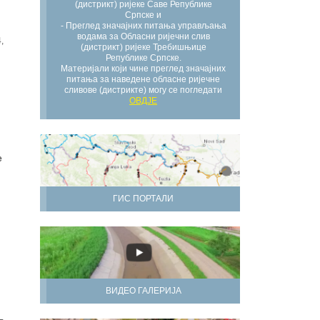
(дистрикт) ријеке Саве Републике
Српске и
- Преглед значајних питања управљања
водама за Обласни ријечни слив
,
(дистрикт) ријеке Требишњице
Републике Српске.
Материјали који чине преглед значајних
питања за наведене обласне ријечне
сливове (дистрикте) могу се погледати
ОВДЈЕ
е
ГИС ПОРТАЛИ
ВИДЕО ГАЛЕРИЈА