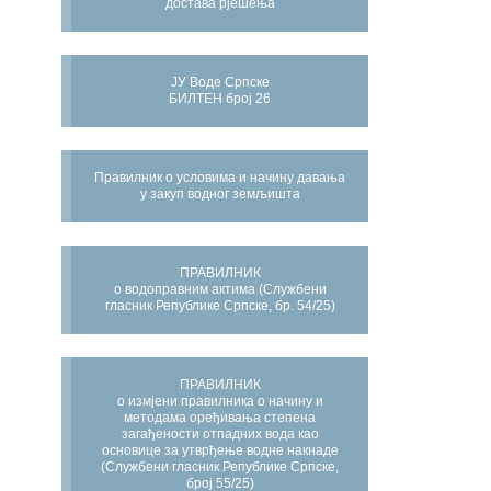
достава рјешења
ЈУ Воде Српске
БИЛТЕН број 26
Правилник о условима и начину давања
у закуп водног земљишта
ПРАВИЛНИК
о водоправним актима (Службени
гласник Републике Српске, бр. 54/25)
ПРАВИЛНИК
о измјени правилника о начину и
методама оређивања степена
загађености отпадних вода као
основице за утврђење водне накнаде
(Службени гласник Републике Српске,
број 55/25)