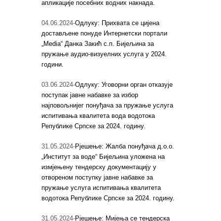
апликације посебних водних накнада.
04.06.2024-
Одлуку: Прихвата се цијена
достављене понуде Интернетски портали
„Media“ Данка Закић с.п. Бијељина за
пружање аудио-визуелних услуга у 2024.
години.
03.06.2024-
Одлуку: Уговорни орган отказује
поступак јавне набавке за избор
најповољнијег понуђача за пружање услуга
испитивања квалитета вода водотока
Републике Српске за 2024. годину.
31.05.2024-
Рјешење: Жалба понуђача д.о.о.
„Институт за воде“ Бијељина уложена на
измјењену тендерску документацију у
отвореном поступку јавне набавке за
пружање услуга испитивања квалитета
водотока Републике Српске за 2024. годину.
31.05.2024-
Рјешење: Мијења се тендерска