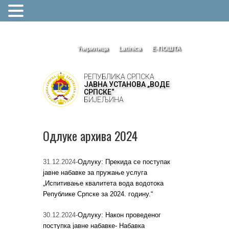
Ћирилица
Latinica
Е-ПОШТА
РЕПУБЛИКА СРПСКА
ЈАВНА УСТАНОВА „ВОДЕ
СРПСКЕ“
БИЈЕЉИНА
Одлуке архива 2024
31.12.2024-
Одлуку: Прекида се поступак
јавне набавке за пружање услуга
„Испитивање квалитета вода водотока
Републике Српске за 2024. годину.“
30.12.2024-
Одлуку: Након проведеног
поступка јавне набавке- Набавка