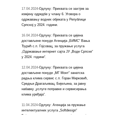
17.04.2024-
Одлуку: Прихвата се захтјев за
измјену одредбе у члану 6. Уговора о
одржавању водних објеката у Републици
Српској у 2024. години.
16.04.2024-
Одлуку: Прихвата се цијена
достављене понуде Агенција „БИМС“ Вања
Ђурић с.п. Гојсовац, за пружање услуга
„Одржавање интернет сајта ЈУ „Воде Српске“
у 2024. години“.
12.04.2024-
Одлуку: Прихвата се цијена
достављене понуде „МГ Монт“ занатска
радња клима сервис с.п. Горан Мирковић,
Средњи Драгаљевац, Бијељина, за јавну
набавку „услуге поправке и сервисирања
клима уређаја“.
11.04.2024-
Одлуку: Агенција за пружање
интелектуалних услуга „Softdesign“