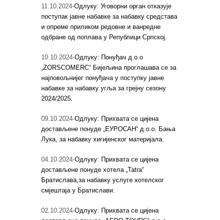
11.10.2024-
Одлуку: Уговорни орган отказује
поступак јавне набавке за набавку средстава
и опреме приликом редовне и ванредне
одбране од поплава у Републици Српској.
10.10.2024-
Одлуку: Понуђач д.о.о
„ZORSCOMERC“ Бијељина проглашава се за
најповољнијег понуђача у поступку јавне
набавке за набавку угља за грејну сезону
2024/2025.
09.10.2024-
Одлуку: Прихвата се цијена
достављене понуде „ЕУРОСАН“ д.о.о. Бања
Лука, за набавку хигијенског материјала.
04.10.2024-
Одлуку: Прихвата се цијена
достављене понуде хотела „Tatra“
Братислава,за набавку услуге хотелског
смјештаја у Братислави.
02.10.2024-
Одлуку: Прихвата се цијена