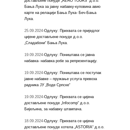
достављене понуде „AERO TOURS“ д.о.о.
Бања Лука за јавну набавку-куповина авио
карте на релацији Бања Лука- Беч-Бања
Лука.
25.09.2024-
Одлуку: Прихвата се приједлог
цијене достављене понуде д.о.о.
„Сладабони“ Бања Лука.
19.09.2024-
Одлуку: Поништава се јавна
набавка- набавка робе за репрезентацију.
19.09.2024-
Одлуку: Поништава се поступак
јавне набавке – пружање услуга превоза
радника ЈУ „Воде Српске“
19.09.2024-
Одлуку: Прихвата се цијена
достављене понуде „Infocomp“ д.о.о.
Бијељина, за набавку штампача.
18.09.2024-
Одлуку: Прихвата се цијена
достављене понуде хотела „ASTORIA“ д.о.о.