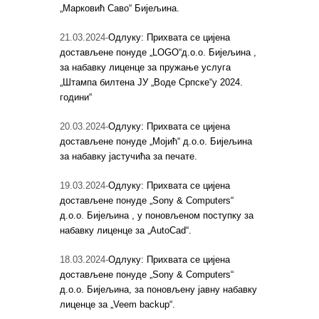
„Марковић Саво“ Бијељина.
21.03.2024-
Одлуку: Прихвата се цијена
достављене понуде „LOGO“д.о.о. Бијељина ,
за набавку лиценце за пружање услуга
„Штампа билтена ЈУ „Воде Српске“у 2024.
години“
20.03.2024-
Одлуку: Прихвата се цијена
достављене понуде „Мојић“ д.о.о. Бијељина
за набавку јастучића за печате.
19.03.2024-
Одлуку: Прихвата се цијена
достављене понуде „Sony & Computers“
д.о.о. Бијељина , у поновљеном поступку за
набавку лиценце за „AutoCad“.
18.03.2024-
Одлуку: Прихвата се цијена
достављене понуде „Sony & Computers“
д.о.о. Бијељина, за поновљену јавну набавку
лиценце за „Veem backup“.