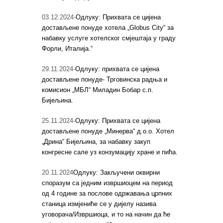
03.12.2024-
Одлуку: Прихвата се цијена
достављене понуде хотела „Globus City“ за
набавку услуге хотелског смјештаја у граду
Форли, Италија.“
29.11.2024-
Одлуку: прихвата се цијена
достављене понуде- Трговинска радња и
комисион „МБЛ“ Миладин Бобар с.п.
Бијељина.
25.11.2024-
Одлуку: Прихвата се цијена
достављене понуде „Минерва“ д.о.о. Хотел
„Дрина“ Бијељина, за набавку закуп
конгресне сале уз конзумацију хране и пића.
20.11.2024
Одлуку: Закључени оквирни
споразум са једним извршиоцем на период
од 4 године за послове одржавања црпних
станица измјениће се у дијелу назива
уговорача/Извршиоца, и то на начин да ће