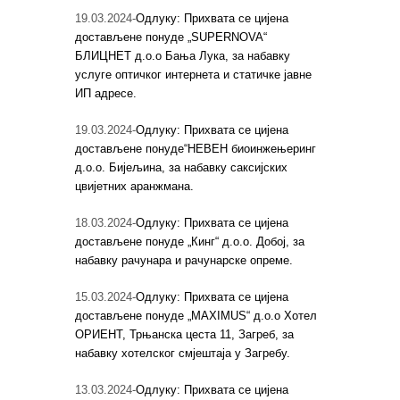
19.03.2024-
Одлуку: Прихвата се цијена
достављене понуде „SUPERNOVA“
БЛИЦНЕТ д.о.о Бања Лука, за набавку
услуге оптичког интернета и статичке јавне
ИП адресе.
19.03.2024-
Одлуку: Прихвата се цијена
достављене понуде“НЕВЕН биоинжењеринг
д.о.о. Бијељина, за набавку саксијских
цвијетних аранжмана.
18.03.2024-
Одлуку: Прихвата се цијена
достављене понуде „Кинг“ д.о.о. Добој, за
набавку рачунара и рачунарске опреме.
15.03.2024-
Одлуку: Прихвата се цијена
достављене понуде „MAXIMUS“ д.о.о Хотел
ОРИЕНТ, Трњанска цеста 11, Загреб, за
набавку хотелског смјештаја у Загребу.
13.03.2024-
Одлуку: Прихвата се цијена