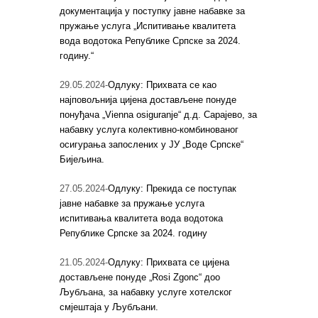
документација у поступку јавне набавке за
пружање услуга „Испитивање квалитета
вода водотока Републике Српске за 2024.
годину.“
29.05.2024-
Одлуку: Прихвата се као
најповољнија цијена достављене понуде
понуђача „Vienna osiguranje“ д.д. Сарајево, за
набавку услуга колективно-комбинованог
осигурања запослених у ЈУ „Воде Српске“
Бијељина.
27.05.2024-
Одлуку: Прекида се поступак
јавне набавке за пружање услуга
испитивања квалитета вода водотока
Републике Српске за 2024. годину
21.05.2024-
Одлуку: Прихвата се цијена
достављене понуде „Rosi Zgonc“ доо
Љубљана, за набавку услуге хотелског
смјештаја у Љубљани.