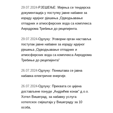
29.07.2024-
РЈЕШЕЊЕ: Мијења се тендерска
документација у поступку јавне набавке за
израду идејног рјешења „Одводњавање
отпадних и атмосферских вода са комплекса
Аеродрома Требиње до рецепијента.
29.07.2024-
Одлуку: Уговорни орган наставља
поступак јавне набавке за израду идејног
рјешења „Одводњавање отпадних и
атмосферских вода са комплекса Аеродрома
Требиње до рецепијента“
26.07.2024-
Одлуку: Поништава се јавна
набавка електричне енергије.
26.07.2024-
Одлуку: Прихвата се цијена
достављене понуде „Андрићев конак“ д.о.о.
Хотел Вишеград, за набавку услуга
хотелскох смјештаја у Вишеграду за 10
особа,