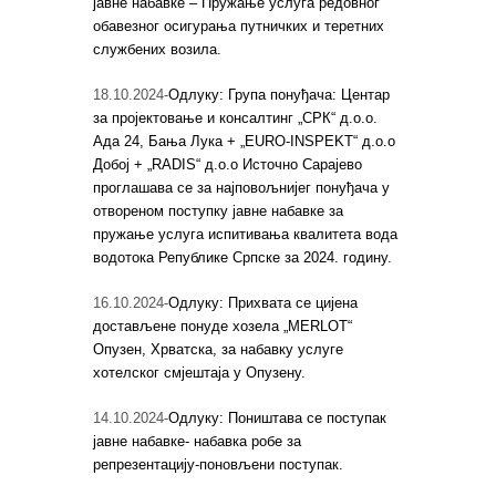
јавне набавке – Пружање услуга редовног
обавезног осигурања путничких и теретних
службених возила.
18.10.2024-
Одлуку: Група понуђача: Центар
за пројектовање и консалтинг „СРК“ д.о.о.
Ада 24, Бања Лука + „ЕURO-INSPEKT“ д.о.о
Добој + „RADIS“ д.о.о Источно Сарајево
проглашава се за најповољнијег понуђача у
отвореном поступку јавне набавке за
пружање услуга испитивања квалитета вода
водотока Републике Српске за 2024. годину.
16.10.2024-
Одлуку: Прихвата се цијена
достављене понуде хозела „MERLOT“
Опузен, Хрватска, за набавку услуге
хотелског смјештаја у Опузену.
14.10.2024-
Одлуку: Поништава се поступак
јавне набавке- набавка робе за
репрезентацију-поновљени поступак.