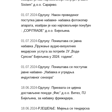
Sistem“ д.о.о. Сарајево.
01.07.2024-
Одлуку: Након проведеног
поступка јавне набавке- набавка фотокопир
апарата, изабран је као најповољнији понуђач
: „COPITRADE“ д.о.о. Бијељина.
01.07.2024-
Одлуку: Поништава се јавна
набавка „Пружање аудио-визуелних
медијских услуга за потребе ЈУ „Воде
Српске“ Бијељина у 2024. години“.
01.07.2024-
Одлуку: Поништава се поступак
јавне набавке- „Набавка и уградња
индуктивног сензора“
18.06.2024-
Одлуку: Прихвата се цијена
достављене понуде „Фис“ д.о.о. Витез, ПЈ
Бијељина, за набавку фрижидера..
18.06.2024-
РЈЕШЕЊЕ: Мијења се тендерска