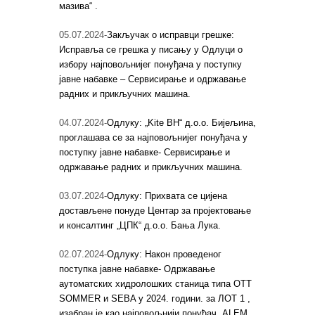
мазива“ .
05.07.2024-
Закључак о исправци грешке:
Исправља се грешка у писању у Одлуци о
избору најповољнијег понуђача у поступку
јавне набавке – Сервисирање и одржавање
радних и прикључних машина.
04.07.2024-
Одлуку: „Kite BH“ д.о.о. Бијељина,
проглашава се за најповољнијег понуђача у
поступку јавне набавке- Сервисирање и
одржавање радних и прикључних машина.
03.07.2024-
Одлуку: Прихвата се цијена
достављене понуде Центар за пројектовање
и консалтинг „ЦПК“ д.о.о. Бања Лука.
02.07.2024-
Одлуку: Након проведеног
поступка јавне набавке- Одржавање
аутоматских хидролошких станица типа ОТТ
SOMMER и SEBA у 2024. години. за ЛОТ 1 ,
изабран је као најповољнији понуђач „ALEM