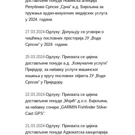
достављене понуде Новинска агенција
Републике Српске „Срна“ а.д. Бијељина за
пружање аудио-визуелних медијских услуга
у 2024. години.
27.03.2024-
Одлуку: Допуњују се уговори о
чишћењу пословних просторија ЈУ „Воде
Српске“ у 2024. години.
25.03.2024-
Одлуку: Прихвата се цијена
достављене понуде а.д. „Комуналне услуге“
Приједор, за набавку услуге машинског
кошења у кругу пословног објекта ЈУ „Воде
Српске“ у Приједору.
22.03.2024-
Одлуку: Прихвата се цијена
достављене понуде „Мојић“ д.о.о. Бијељина,
за набавку сонара „GARMIN Fishfinder Stiker
Cast GPS“.
21.03.2024-
Одлуку: Прихвата се цијена
дпстављене понуде Адвокатска канцеларија