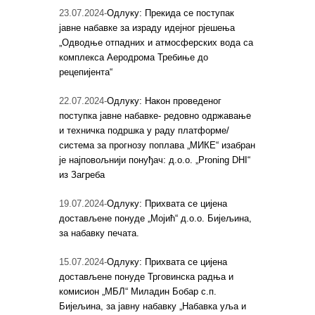
23.07.2024-
Одлуку: Прекида се поступак
јавне набавке за израду идејног рјешења
„Одводње отпадних и атмосферских вода са
комплекса Аеродрома Требиње до
рецепијента“
22.07.2024-
Одлуку: Након проведеног
поступка јавне набавке- редовно одржавање
и техничка подршка у раду платформе/
система за прогнозу поплава „МИКЕ“ изабран
је најповољнији понуђач: д.о.о. „Proning DHI“
из Загреба
19.07.2024-
Одлуку: Прихвата се цијена
достављене понуде „Мојић“ д.о.о. Бијељина,
за набавку печата.
15.07.2024-
Одлуку: Прихвата се цијена
достављене понуде Трговинска радња и
комисион „МБЛ“ Миладин Бобар с.п.
Бијељина, за јавну набавку „Набавка уља и