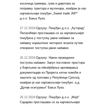
косилица,тримера, гума и дијелова за
поправку трактора и муличара, изабран је као
најповољнији понуђач „Sweet trade JMT“
д.о.о. Бања Лука.
27.12.2024-
Одлуку: Понуђач д.о.о. „Ауторад“
Пелагићево проглашава се за најповољнијег
понуђача у поступку јавне набавке за
набавку кориштеног моторног возила путем
отвореног поступка јавне набавке.
26.12.2024-
Одлуку: Након проведеног
поступка набавке- Закуп пословног простора
у Бијељини за обезбјеђење архивирања
документације из Пројекта хитне помоћи и
заштите од поплава у Републици Српској,
изабран је као најповољнији понуђач: а.д.
„Дунав осигурање“ Бања Лука.
26.12.2024-
Одлуку: Понуђач д.о.о. „Mojit“
Сарајево проглашава се за најповољнијег