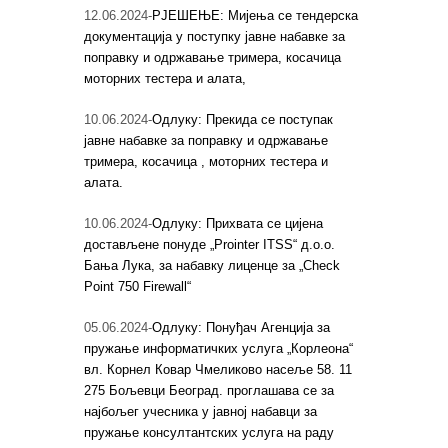
12.06.2024-
РЈЕШЕЊЕ: Мијења се тендерска
документација у поступку јавне набавке за
поправку и одржавање тримера, косачица
моторних тестера и алата,
10.06.2024-
Одлуку: Прекида се поступак
јавне набавке за поправку и одржавање
тримера, косачица , моторних тестера и
алата.
10.06.2024-
Одлуку: Прихвата се цијена
достављене понуде „Prointer ITSS“ д.о.о.
Бања Лука, за набавку лиценце за „Check
Point 750 Firewall“
05.06.2024-
Одлуку: Понуђач Агенција за
пружање информатичких услуга „Корлеона“
вл. Корнел Ковар Чмеликово насеље 58. 11
275 Бољевци Београд. проглашава се за
најбољег учесника у јавној набавци за
пружање консултантских услуга на раду