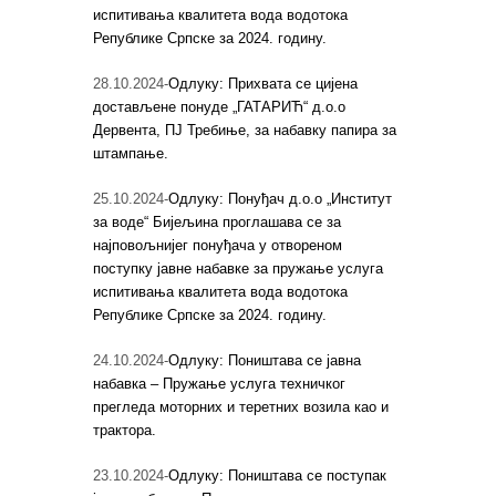
испитивања квалитета вода водотока
Републике Српске за 2024. годину.
28.10.2024-
Одлуку: Прихвата се цијена
достављене понуде „ГАТАРИЋ“ д.о.о
Дервента, ПЈ Требиње, за набавку папира за
штампање.
25.10.2024-
Одлуку: Понуђач д.о.о „Институт
за воде“ Бијељина проглашава се за
најповољнијег понуђача у отвореном
поступку јавне набавке за пружање услуга
испитивања квалитета вода водотока
Републике Српске за 2024. годину.
24.10.2024-
Одлуку: Поништава се јавна
набавка – Пружање услуга техничког
прегледа моторних и теретних возила као и
трактора.
23.10.2024-
Одлуку: Поништава се поступак