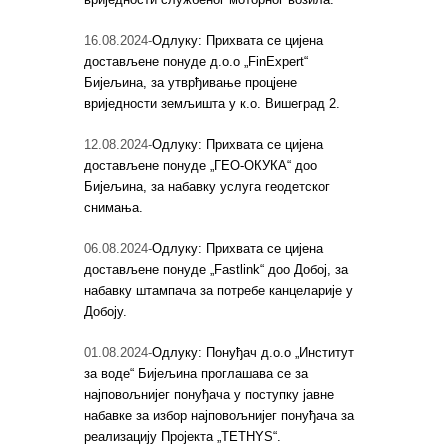
16.08.2024-
Oдлуку: Прихвата се цијена
достављене понуде д.о.о „FinExpert“
Бијељина, за утврђивање процјене
вриједности земљишта у к.о. Вишеград 2.
12.08.2024-
Одлуку: Прихвата се цијена
достављене понуде „ГЕО-ОКУКА“ доо
Бијељина, за набавку услуга геодетског
снимања.
06.08.2024-
Одлуку: Прихвата се цијена
достављене понуде „Fastlink“ доо Добој, за
набавку штампача за потребе канцеларије у
Добоју.
01.08.2024-
Одлуку: Понуђач д.о.о „Институт
за воде“ Бијељина проглашава се за
најповољнијег понуђача у поступку јавне
набавке за избор најповољнијег понуђача за
реализацију Пројекта „TETHYS“.