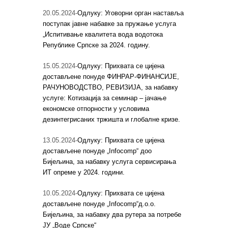
20.05.2024-
Одлуку: Уговорни орган наставља
поступак јавне набавке за пружање услуга
„Испитивање квалитета вода водотока
Републике Српске за 2024. годину.
15.05.2024-
Одлуку: Прихвата се цијена
достављене понуде ФИНРАР-ФИНАНСИЈЕ,
РАЧУНОВОДСТВО, РЕВИЗИЈА, за набавку
услуге: Котизација за семинар – јачање
економске отпорности у условима
дезинтегрисаних тржишта и глобалне кризе.
13.05.2024-
Одлуку: Прихвата се цијена
достављене понуде „Infocomp“ доо
Бијељина, за набавку услуга сервисирања
ИТ опреме у 2024. години.
10.05.2024-
Одлуку: Прихвата се цијена
достављене понуде „Infocomp“д.о.о.
Бијељина, за набавку два рутера за потребе
ЈУ „Воде Српске“