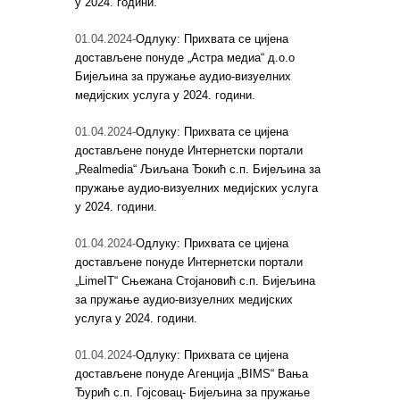
у 2024. години.
01.04.2024-
Одлуку: Прихвата се цијена
достављене понуде „Астра медиа“ д.о.о
Бијељина за пружање аудио-визуелних
медијских услуга у 2024. години.
01.04.2024-
Одлуку: Прихвата се цијена
достављене понуде Интернетски портали
„Realmedia“ Љиљана Ђокић с.п. Бијељина за
пружање аудио-визуелних медијских услуга
у 2024. години.
01.04.2024-
Одлуку: Прихвата се цијена
достављене понуде Интернетски портали
„LimeIT“ Сњежана Стојановић с.п. Бијељина
за пружање аудио-визуелних медијских
услуга у 2024. години.
01.04.2024-
Одлуку: Прихвата се цијена
достављене понуде Агенција „BIMS“ Вања
Ђурић с.п. Гојсовац- Бијељина за пружање