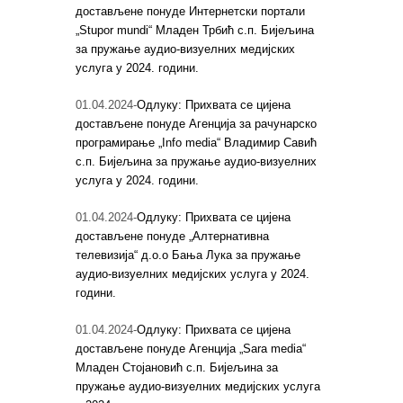
достављене понуде Интернетски портали
„Stupor mundi“ Младен Трбић с.п. Бијељина
за пружање аудио-визуелних медијских
услуга у 2024. години.
01.04.2024-
Одлуку: Прихвата се цијена
достављене понуде Агенција за рачунарско
програмирање „Info media“ Владимир Савић
с.п. Бијељина за пружање аудио-визуелних
услуга у 2024. години.
01.04.2024-
Одлуку: Прихвата се цијена
достављене понуде „Алтернативна
телевизија“ д.о.о Бања Лука за пружање
аудио-визуелних медијских услуга у 2024.
години.
01.04.2024-
Одлуку: Прихвата се цијена
достављене понуде Агенција „Sara media“
Младен Стојановић с.п. Бијељина за
пружање аудио-визуелних медијских услуга