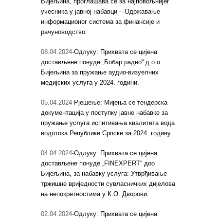
Бијељина, проглашава се за најповољнијег
учесника у јавној набавци – Одржавање
информационог система за финансије и
рачуноводство.
08.04.2024-
Одлуку: Прихвата се цијена
достављене понуде „Бобар радио“ д.о.о.
Бијељина за пружање аудио-визуелних
медијских услуга у 2024. години.
05.04.2024-
Рјешење: Мијења се тендерска
документација у поступку јавне набавке за
пружање услуга испитивања квалитета вода
водотока Републике Српске за 2024. годину.
04.04.2024-
Одлуку: Прихвата се цијена
достављене понуде „FINEXPERT“ доо
Бијељина, за набавку услуга: Утврђивање
тржишне вриједности сувласничких дијелова
на непокретностима у К.О. Дворови.
02.04.2024-
Одлуку: Прихвата се цијена