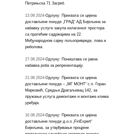
Петрињска 71 Загреб.
13.09.2024-
Одлуку: Прихвата се цијена
достављене понуде „ГРАД“ АД Бијељина за
набавку услуге закупа излагачког простора
са пратећим садржајима на 22.
Међународном сајму пољопривреде, лова и
риболова.
27.08.2024-
Одлуку: Поништава се јавна
набавка роба за репрезентацију.
21.08.2024-
Одлуку: Прихвата се цијена
достављене понуде – „МГ МОНТ“ с.п. Горан
Мирковић, Средњи Драгаљевац 142, за
пружање услуга демонтаже и монтаже клима
уређаја.
16.08.2024-
Одлуку: Прихвата се цијена
достављене понуде д.о.о „FinExpert“
Бијељина, за утврђивање процјене
вриједности службеног моторног возила.