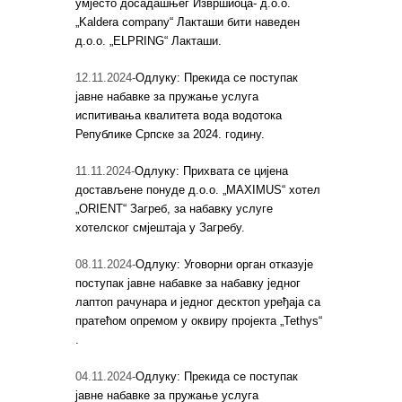
умјесто досадашњег Извршиоца- д.о.о.
„Kaldera company“ Лакташи бити наведен
д.о.о. „ELPRING“ Лакташи.
12.11.2024-
Одлуку: Прекида се поступак
јавне набавке за пружање услуга
испитивања квалитета вода водотока
Републике Српске за 2024. годину.
11.11.2024-
Одлуку: Прихвата се цијена
достављене понуде д.о.о. „MAXIMUS“ хотел
„ORIENT“ Загреб, за набавку услуге
хотелског смјештаја у Загребу.
08.11.2024-
Одлуку: Уговорни орган отказује
поступак јавне набавке за набавку једног
лаптоп рачунара и једног десктоп уређаја са
пратећом опремом у оквиру пројекта „Tethys“
.
04.11.2024-
Одлуку: Прекида се поступак
јавне набавке за пружање услуга