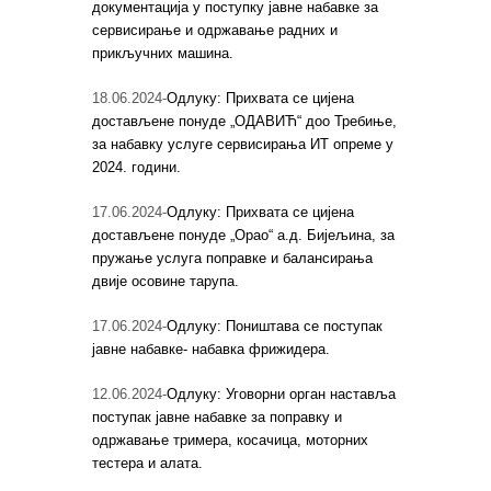
документација у поступку јавне набавке за
сервисирање и одржавање радних и
прикључних машина.
18.06.2024-
Одлуку: Прихвата се цијена
достављене понуде „ОДАВИЋ“ доо Требиње,
за набавку услуге сервисирања ИТ опреме у
2024. години.
17.06.2024-
Одлуку: Прихвата се цијена
достављене понуде „Орао“ а.д. Бијељина, за
пружање услуга поправке и балансирања
двије осовине тарупа.
17.06.2024-
Одлуку: Поништава се поступак
јавне набавке- набавка фрижидера.
12.06.2024-
Одлуку: Уговорни орган наставља
поступак јавне набавке за поправку и
одржавање тримера, косачица, моторних
тестера и алата.