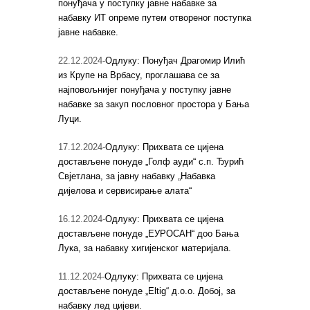
понуђача у поступку јавне набавке за
набавку ИТ опреме путем отвореног поступка
јавне набавке.
22.12.2024-
Одлуку: Понуђач Драгомир Илић
из Крупе на Врбасу, проглашава се за
најповољнијег понуђача у поступку јавне
набавке за закуп пословног простора у Бања
Луци.
17.12.2024-
Одлуку: Прихвата се цијена
достављене понуде „Голф ауди“ с.п. Ђурић
Свјетлана, за јавну набавку „Набавка
дијелова и сервисирање алата“
16.12.2024-
Одлуку: Прихвата се цијена
достављене понуде „ЕУРОСАН“ доо Бања
Лука, за набавку хигијенског материјала.
11.12.2024-
Одлуку: Прихвата се цијена
достављене понуде „Eltig“ д.о.о. Добој, за
набавку лед цијеви.