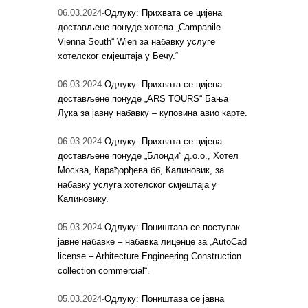
06.03.2024-
Одлуку: Прихвата се цијена
достављене понуде хотела „Campanile
Vienna South“ Wien за набавку услуге
хотелског смјештаја у Бечу.“
06.03.2024-
Одлуку: Прихвата се цијена
достављене понуде „ARS TOURS“ Бања
Лука за јавну набавку – куповина авио карте.
06.03.2024-
Одлуку: Прихвата се цијена
достављене понуде „Блонди“ д.о.о., Хотел
Москва, Карађорђева бб, Калиновик, за
набавку услуга хотелског смјештаја у
Калиновику.
05.03.2024-
Одлуку: Поништава се поступак
јавне набавке – набавка лиценце за „AutoCad
license – Arhitecture Engineering Construction
collection commercial“.
05.03.2024-
Одлуку: Поништава се јавна