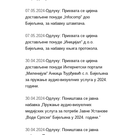
07.05.2024-
Одлуку: Прихвата се цијена
достављене понуде „Infocomp“ доо
Бијељина, за набавку штампача.
07.05.2024-
Одлуку: Прихвата се цијена
достављене понуде „Иницијал“ д.о.о.
Бијељина, за набавку књига протокола.
30.04.2024-
Одлуку: Прихвата се цијена
достављене понуде Интернетски портали
„Миленијум“ Анкица Ђурђевић с.п. Бијељина
за пружање аудио-визуелних услуга у 2024.
години.
30.04.2024-
Одлуку: Поништава се јавна
набавка „Пружање аудио-визуелних
медијских услуга за потребе Јавне Установе
„Воде Српске“ Бијељина у 2024. години.“
30.04.2024-
Одлуку: Поништава се јавна