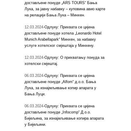
достављене понуде „ARS TOURS“ Бања
Лука, за јавну набавку – куповина авио карте
на релацији Бања Лука – Минхен.
12.03.2024-
Одлуку: Прихвата се цијена
достављене понуде хотела „Leonardo Hotel
Munich Arabellapark“ Mинхен, за набавку
услуге хотелског смјештаја у Минхену.
12.03.2024-
Одлуку: О прихватању понуда за
хотелски смјештај.
06.03.2024-
Одлуку: Прихвата се цијена
достављене понуде „Alfom“ д.о.о. Бања
Лука, за изнајмљивање копир апарата у
Бања Луци.
06.03.2024-
Одлуку: Прихвата се цијена
достављене понуде „Infocomp“ Д.о.о.
Бијељина, за изнајмљивање копира апарата
у Бијељини.