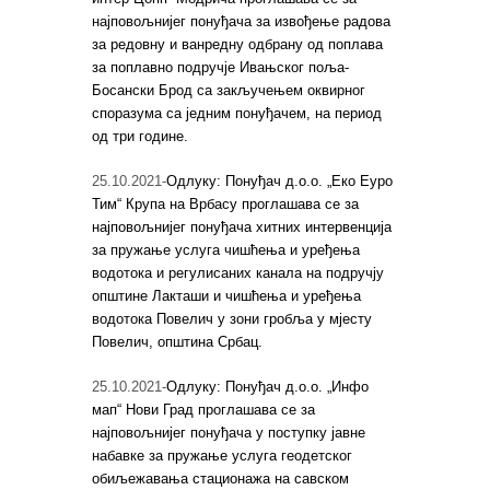
најповољнијег понуђача за извођење радова
за редовну и ванредну одбрану од поплава
за поплавно подручје Ивањског поља-
Босански Брод са закључењем оквирног
споразума са једним понуђачем, на период
од три године.
25.10.2021-
Одлуку: Понуђач д.о.о. „Еко Еуро
Тим“ Крупа на Врбасу проглашава се за
најповољнијег понуђача хитних интервенција
за пружање услуга чишћења и уређења
водотока и регулисаних канала на подручју
општине Лакташи и чишћења и уређења
водотока Повелич у зони гробља у мјесту
Повелич, општина Србац.
25.10.2021-
Одлуку: Понуђач д.о.о. „Инфо
мап“ Нови Град проглашава се за
најповољнијег понуђача у поступку јавне
набавке за пружање услуга геодетског
обиљежавања стационажа на савском