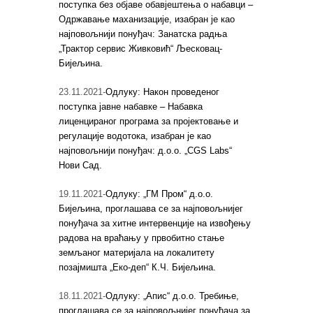
поступка без објаве обавјештења о набавци –
Одржавање маханизације, изабран је као
најповољнији понуђач: Занатска радња
„Трактор сервис Живковић“ Љесковац-
Бијељина.
23.11.2021-
Одлуку: Након проведеног
поступка јавне набавке – Набавка
лиценцираног програма за пројектовање и
регулације водотока, изабран је као
најповољнији понуђач: д.о.о. „CGS Labs“
Нови Сад.
19.11.2021-
Одлуку: „ГМ Пром“ д.о.о.
Бијељина, проглашава се за најповољнијег
понуђача за хитне интервенције на извођењу
радова на враћању у првобитно стање
земљаног материјала на локалитету
позајмишта „Еко-деп“ К.Ч. Бијељина.
18.11.2021-
Одлуку: „Апис“ д.о.о. Требиње,
проглашава се за најповољнијег понуђача за