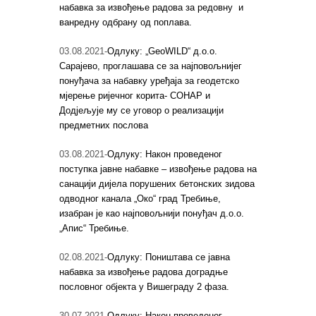
набавка за извођење радова за редовну и
ванредну одбрану од поплава.
03.08.2021-
Одлуку: „GeoWILD“ д.о.о.
Сарајево, проглашава се за најповољнијег
понуђача за набавку уређаја за геодетско
мјерење ријечног корита- СОНАР и
Додјељује му се уговор о реализацији
предметних послова
03.08.2021-
Одлуку: Након проведеног
поступка јавне набавке – извођење радова на
санацији дијела порушених бетонских зидова
одводног канала „Око“ град Требиње,
изабран је као најповољнији понуђач д.о.о.
„Апис“ Требиње.
02.08.2021-
Одлуку: Поништава се јавна
набавка за извођење радова доградње
пословног објекта у Вишеграду 2 фаза.
30.07.2021-
Одлуку: Након проведеног