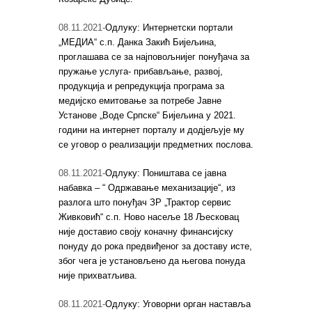
08.11.2021-
Одлуку: Интернетски портали
„МЕДИА“ с.п. Данка Закић Бијељина,
проглашава се за најповољнијег понуђача за
пружање услуга- прибављање, развој,
продукција и репредукција програма за
медијско емитовање за потребе Јавне
Установе „Воде Српске“ Бијељина у 2021.
години на интернет порталу и додјељује му
се уговор о реализацији предметних послова.
08.11.2021-
Одлуку: Поништава се јавна
набавка – “ Одржавање механизације“, из
разлога што понуђач ЗР „Трактор сервис
Живковић“ с.п. Ново насеље 18 Љесковац
није доставио своју коначну финансијску
понуду до рока предвиђеног за доставу исте,
због чега је установљено да његова понуда
није прихватљива.
08.11.2021-
Одлуку: Уговорни орган наставља