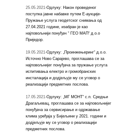
25.05.2021-
Одлуку: Након проведеног
поступка јавне набавке путем Е-аукције-
Пружање услуга геодетског снимања од
27.04.2021 године, изабран је као
најповољнији понуђач “ ГЕО МАП“ д.о.о
Приједор.
19.05.2021-
Одлуку: „Проинжењеринг“ д.о.о.
Источно Ново Сарајево, проглашава се за
најповољнијег понуђача за пружање услуга
испитивања електро и громобранских
инсталација и додјељује му се уговор о
реализацији предметних послова.
17.05.2021-
Одлуку: „МГ МОНТ“ с.п. Средњи
Драгаљевац, проглашава се за најповољнијег
понуђача за сервисирање и одржавање
клима уређаја у Бијељини у 2021. години и
додјељује му се уговор о реализацији
предметних послова.