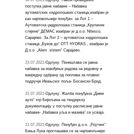
поступка јавне набавке – Набавка
аутоматских хидролошких станица,изабран је
као најповољнији понуђач: за Лот 1 –
Аутоматска џидролошка станица „Крупачке
стијене“ ДЕМАС изабран је д.о.о. Nitesco,
Сарајево. За Лот 2 – аутоматска хидролошка
станица „Буков до“ ОТТ HYDRAS , изабран је
Д.о.о. „Alem sistem“ Сарајево.
23.07.2021-
Одлуку: Поништава се јавна
набавка за извођење радова за редовну и
ванредну одбрану од поплава за плавно
подручје Ивањског поља- Босански Брод.
22.07.2021-
Одлуку: Жалба понуђача „Дими
ауто“ зтр Бијељина на тендерску
документацију у поступку расписане јавне
набавке- „Набавка уља и мазива“ се усваја.
21.07.2021-
Одлуку: Понуђач д.о.о. „Роутинг“
Бања Лука проглашава се за најповољнијег