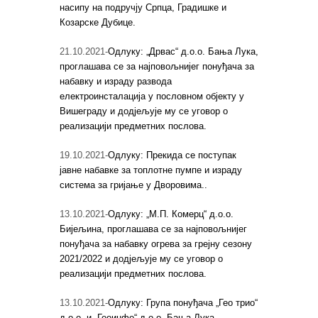
насипу на подручју Српца, Градишке и
Козарске Дубице.
21.10.2021-
Одлуку: „Дрвас“ д.о.о. Бања Лука,
проглашава се за најповољнијег понуђача за
набавку и израду развода
електроинсталација у пословном објекту у
Вишеграду и додјељује му се уговор о
реализацији предметних послова.
19.10.2021-
Одлуку: Прекида се поступак
јавне набавке за топлотне пумпе и израду
система за гријање у Дворовима..
13.10.2021-
Одлуку: „М.П. Комерц“ д.о.о.
Бијељина, проглашава се за најповољнијег
понуђача за набавку огрева за грејну сезону
2021/2022 и додјељује му се уговор о
реализацији предметних послова.
13.10.2021-
Одлуку: Група понуђача „Гео трио“
д.о.о. и „Геоинфо“ д.о.о. Бања Лука