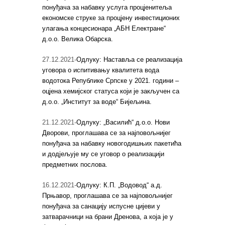
понуђача за набавку услуга процјенитеља
економске струке за процјену инвестиционих
улагања концесионара „АБН Електране“
д.о.о. Велика Обарска.
27.12.2021-
Одлуку: Наставља се реализација
уговора о испитивању квалитета вода
водотока Републике Српске у 2021. години –
оцјена хемијског статуса који је закључен са
д.о.о. „Институт за воде“ Бијељина.
21.12.2021-
Одлуку: „Василић“ д.о.о. Нови
Дворови, проглашава се за најповољнијег
понуђача за набавку новогодишњих пакетића
и додјељује му се уговор о реализацији
предметних послова.
16.12.2021-
Одлуку: К.П. „Водовод“ а.д.
Прњавор, проглашава се за најповољнијег
понуђача за санацију испусне цијеви у
затварачници на брани Дренова, а која је у