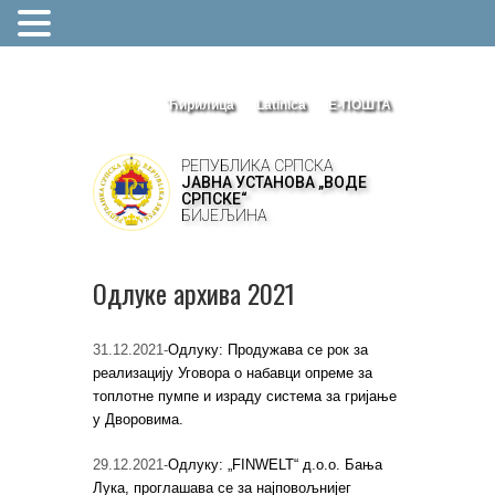
Ћирилица
Latinica
Е-ПОШТА
РЕПУБЛИКА СРПСКА
ЈАВНА УСТАНОВА „ВОДЕ
СРПСКЕ“
БИЈЕЉИНА
Одлуке архива 2021
31.12.2021-
Одлуку: Продужава се рок за
реализацију Уговора о набавци опреме за
топлотне пумпе и израду система за гријање
у Дворовима.
29.12.2021-
Одлуку: „FINWELT“ д.о.о. Бања
Лука, проглашава се за најповољнијег