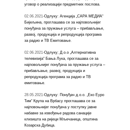
уговор о реализацији предметних послова.
02.06.2021-
Одлуку: Агенција „САРА МЕДИА“
Бијељина, проглашава се за најповољнијег
понуђача за пружање услуга – прибављање,
развој, продукција и репродукција програма
за радио и ТВ Емитовање.
02.06.2021-
Одлуку; Д.о.о „Алтернативна
телевизија“ Бања Лука, проглашава се за
најповољнијег понуђача за пружање услуга –
прибављање, развој, продукција и
репродукција програма за радио и ТВ
емитовање.
28.05.2021-
Одлуку: Понуђач д.о.о. „Еко Еуро
Тим“ Крупа на Врбасу проглашава се за
најповоњнијег понуђача у поступку јавне
набавке за извођење радова санације
клизишта на ријеци Мљечаница, општина
Козарска Дубица.