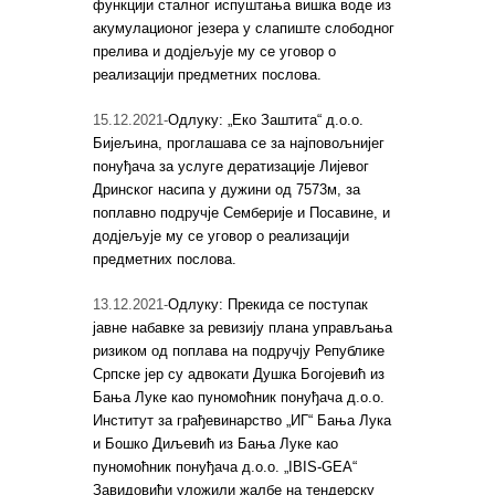
функцији сталног испуштања вишка воде из
акумулационог језера у слапиште слободног
прелива и додјељује му се уговор о
реализацији предметних послова.
15.12.2021-
Одлуку: „Еко Заштита“ д.о.о.
Бијељина, проглашава се за најповољнијег
понуђача за услуге дератизације Лијевог
Дринског насипа у дужини од 7573м, за
поплавно подручје Семберије и Посавине, и
додјељује му се уговор о реализацији
предметних послова.
13.12.2021-
Одлуку: Прекида се поступак
јавне набавке за ревизију плана управљања
ризиком од поплава на подручју Републике
Српске јер су адвокати Душка Богојевић из
Бања Луке као пуномоћник понуђача д.о.о.
Институт за грађевинарство „ИГ“ Бања Лука
и Бошко Диљевић из Бања Луке као
пуномоћник понуђача д.о.о. „IBIS-GEA“
Завидовићи уложили жалбе на тендерску