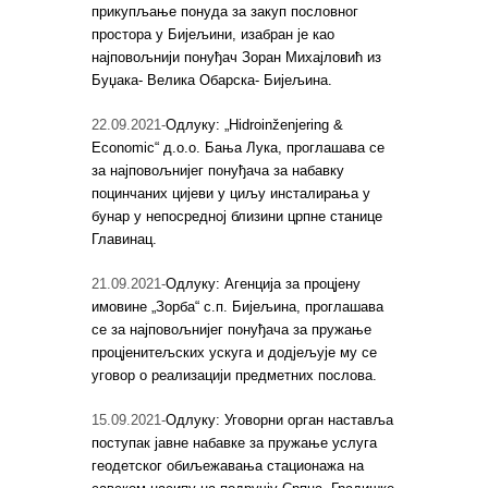
прикупљање понуда за закуп пословног
простора у Бијељини, изабран је као
најповољнији понуђач Зоран Михајловић из
Буџака- Велика Обарска- Бијељина.
22.09.2021-
Одлуку: „Hidroinženjering &
Economic“ д.о.о. Бања Лука, проглашава се
за најповољнијег понуђача за набавку
поцинчаних цијеви у циљу инсталирања у
бунар у непосредној близини црпне станице
Главинац.
21.09.2021-
Одлуку: Агенција за процјену
имовине „Зорба“ с.п. Бијељина, проглашава
се за најповољнијег понуђача за пружање
процјенитељских ускуга и додјељује му се
уговор о реализацији предметних послова.
15.09.2021-
Одлуку: Уговорни орган наставља
поступак јавне набавке за пружање услуга
геодетског обиљежавања стационажа на