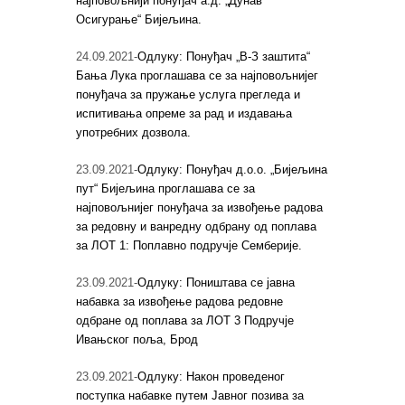
најповољнији понуђач а.д. „Дунав
Осигурање“ Бијељина.
24.09.2021-
Одлуку: Понуђач „В-З заштита“
Бања Лука проглашава се за најповољнијег
понуђача за пружање услуга прегледа и
испитивања опреме за рад и издавања
употребних дозвола.
23.09.2021-
Одлуку: Понуђач д.о.о. „Бијељина
пут“ Бијељина проглашава се за
најповољнијег понуђача за извођење радова
за редовну и ванредну одбрану од поплава
за ЛОТ 1: Поплавно подручје Семберије.
23.09.2021-
Одлуку: Поништава се јавна
набавка за извођење радова редовне
одбране од поплава за ЛОТ 3 Подручје
Ивањског поља, Брод
23.09.2021-
Одлуку: Након проведеног
поступка набавке путем Јавног позива за