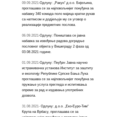
09.09.2021-
Одлуку: „Ракун“ д.о.о. Бијељина,
проглашава се за најповољнијег понуђача за
набавку 340 комада поло мајица кратки рукав
са натписом и додјељује му се уговор о
реализацији предметних послова.
06.09.2021-
Одлуку: Поништава се јавна
набавка за извођење радова доградње
пословног објекта у Вишеграду 2 фаза од
03.08.2021 године.
01.09.2021-
Одлуку: Пнуђач Јавна научно
истраживачка установа Институт за заштиту
и екологију Републике Српске Бања Лука
проглашава се за најповољнијег понуђача за
пружање услуга прегледа и испитивања
опреме за рад и издавања употребних
дозвола.
31.08.2021-
Одлуку: д.о.о. „Еко-Еуро-Тим“
Крупа на Врбасу, проглашава се за