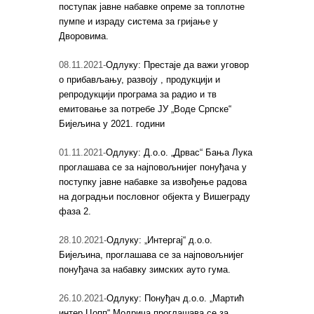
поступак јавне набавке опреме за топлотне
пумпе и израду система за гријање у
Дворовима.
08.11.2021-
Одлуку: Престаје да важи уговор
о прибављању, развоју , продукцији и
репродукцији програма за радио и тв
емитовање за потребе ЈУ „Воде Српске“
Бијељина у 2021. години
01.11.2021-
Одлуку: Д.о.о. „Дрвас“ Бања Лука
проглашава се за најповољнијег понуђача у
поступку јавне набавке за извођење радова
на доградњи пословног објекта у Вишеграду
фаза 2.
28.10.2021-
Одлуку: „Интергај“ д.о.о.
Бијељина, проглашава се за најповољнијег
понуђача за набавку зимских ауто гума.
26.10.2021-
Одлуку: Понуђач д.о.о. „Мартић
интер Цопп“ Модрича проглашава се за