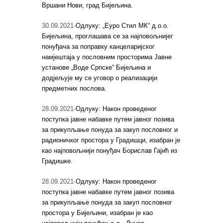
Вршани Нови, град Бијељина.
30.09.2021-
Одлуку: „Еуро Стил МК“ д.о.о.
Бијељина, проглашава се за најповољнијег
понуђача за поправку канцеларијског
намјештаја у пословним просторима Јавне
установе „Воде Српске“ Бијељина и
додјељује му се уговор о реализацији
предметних послова.
28.09.2021-
Одлуку: Након проведеног
поступка јавне набавке путем јавног позива
за прикупљање понуда за закуп пословног и
радионичког простора у Градишци, изабран је
као најповољнији понуђач Борислав Гајић из
Градишке.
28.09.2021-
Одлуку: Након проведеног
поступка јавне набавке путем јавног позива
за прикупљање понуда за закуп пословног
простора у Бијељини, изабран је као