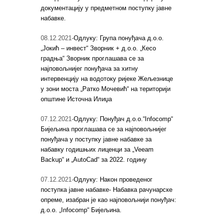
документацију у предметном поступку јавне
набавке.
08.12.2021-
Одлуку: Група понуђача д.о.о.
„Јокић – инвест“ Зворник + д.о.о. „Кесо
градња“ Зворник проглашава се за
најповољнијег понуђача за хитну
интервенцију на водотоку ријеке Жељезнице
у зони моста „Ратко Мочевић“ на територији
општине Источна Илиџа
07.12.2021-
Одлуку: Понуђач д.о.о.“Infocomp“
Бијељина проглашава се за најповољнијег
понуђача у поступку јавне набавке за
набавку годишњих лиценци за „Veeam
Backup“ и „AutoCad“ за 2022. годину
07.12.2021-
Одлуку: Након проведеног
поступка јавне набавке- Набавка рачунарске
опреме, изабран је као најповољнији понуђач:
д.о.о. „Infocomp“ Бијељина.