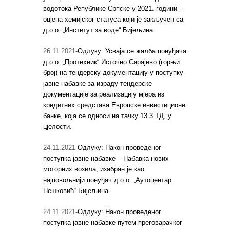
водотока Републике Српске у 2021. години –
оцјена хемијског статуса који је закључен са
д.о.о. „Институт за воде“ Бијељина.
26.11.2021-
Одлуку: Усваја се жалба понуђача
д.о.о. „Протехник“ Источно Сарајево (горњи
број) на тендерску документацију у поступку
јавне набавке за израду тендерске
документације за реализацију мјера из
кредитних средстава Европске инвестиционе
банке, која се односи на тачку 13.3 ТД, у
цјелости.
24.11.2021-
Одлуку: Након проведеног
поступка јавне набавке – Набавка нових
моторних возила, изабран је као
најповољнији понуђач д.о.о. „Аутоцентар
Нешковић“ Бијељина.
24.11.2021-
Одлуку: Након проведеног
поступка јавне набавке путем преговарачког