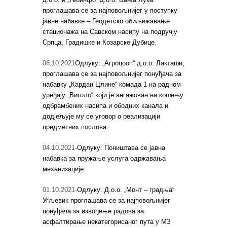
проглашава се за најповољнијег у поступку
јавне набавке – Геодетско обиљежавање
стационажа на Савском насипу на подручју
Српца, Градишке и Козарске Дубице.
06.10.2021
Одлуку: „Агроцооп“ д.о.о. Лакташи,
проглашава се за најповољнијег понуђача за
набавку „Кардан Цлине“ комада 1 на радном
уређају „Виголо“ који је ангажован на кошењу
одбрамбених насипа и ободних канала и
додјељује му се уговор о реализацији
предметних послова.
04.10.2021-
Одлуку: Поништава се јавна
набавка за пружање услуга одржавања
механизације.
01.10.2021-
Одлуку: Д.о.о. „Монт – градња“
Угљевик проглашава се за најповољнијег
понуђача за извођење радова за
асфалтирање некатегорисаног пута у МЗ