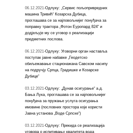
06.12.2021-
Одлуку: „Сервис пољопривредних
машина Тривић“ Козарска Дубица,
проглашава се за најповољнијег понуђача за
поправку трактора „Фотон Еуропард 824“ и
додјељује му се уговор о реализацији
предметних послова.
06.12.2021-
Одлуку: Уговорни орган наставља
поступак јавне набавке „Геодетско
обиљежавање стационажана Савском насипу
на подручју Српца, Градишке и Козарске
Дубице“
03.12.2021-
Одлуку: „Дунав осигурање“ а.д.
Бања Лука, проглашава се за најповољнијег
понуђача за пружање услуга осигурања
имовине (пословних простора које користи
Јавна установа „Воде Српске“)
03.12.2021-
Одлуку: Прекида се реализација
уговора о испитивању квалитета вода