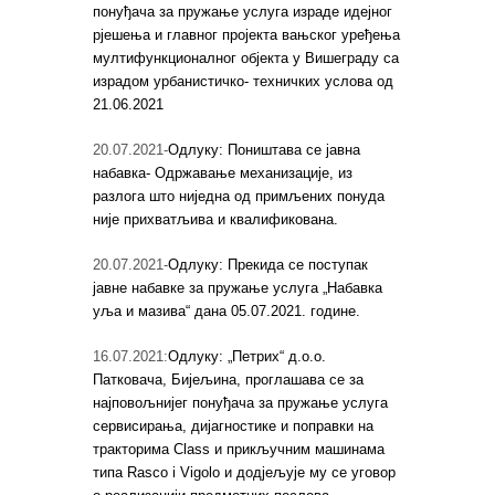
понуђача за пружање услуга израде идејног
рјешења и главног пројекта вањског уређења
мултифункционалног објекта у Вишеграду са
израдом урбанистичко- техничких услова од
21.06.2021
20.07.2021-
Одлуку: Поништава се јавна
набавка- Одржавање механизације, из
разлога што ниједна од примљених понуда
није прихватљива и квалификована.
20.07.2021-
Одлуку: Прекида се поступак
јавне набавке за пружање услуга „Набавка
уља и мазива“ дана 05.07.2021. године.
16.07.2021:
Одлуку: „Петрих“ д.о.о.
Патковача, Бијељина, проглашава се за
најповољнијег понуђача за пружање услуга
сервисирања, дијагностике и поправки на
тракторима Class и прикључним машинама
типа Rasco i Vigolo и додјељује му се уговор