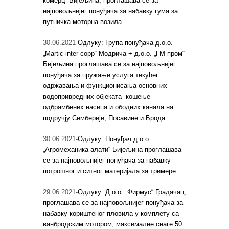
комерц“ Бијељина, проглашава се за
најповољнијег понуђача за набавку гума за
путничка моторна возила.
30.06.2021-
Одлуку: Група понуђача д.о.о.
„Martic inter copp“ Модрича + д.о.о. „ГМ пром“
Бијељина проглашава се за најповољнијег
понуђача за пружање услуга текућег
одржавања и функционисања основних
водопривредних објеката- кошење
одбрамбених насипа и ободних канала на
подручју Семберије, Посавине и Брода.
30.06.2021-
Одлуку: Понуђач д.о.о.
„Агромеханика алати“ Бијељина проглашава
се за најповољнијег понуђача за набавку
потрошног и ситног материјала за тримере.
29.06.2021-
Одлуку: Д.о.о. „Фирмус“ Градачац,
проглашава се за најповољнијег понуђача за
набавку кориштеног пловила у комплету са
ванбродским мотором, максималне снаге 50