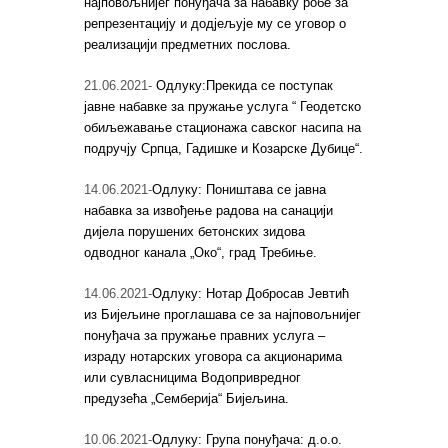
најповољнијег понуђача за набавку робе за
репрезентацију и додјељује му се уговор о
реализацији предметних послова.
21.06.2021-
Одлуку:Прекида се поступак
јавне набавке за пружање услуга “ Геодетско
обиљежавање стационажа савског насипа на
подручју Српца, Гадишке и Козарске Дубице“.
14.06.2021-
Одлуку: Поништава се јавна
набавка за извођење радова на санацији
дијела порушених бетонских зидова
одводног канала „Око“, град Требиње.
14.06.2021-
Одлуку: Нотар Добросав Јевтић
из Бијељине проглашава се за најповољнијег
понуђача за пружање правних услуга –
израду нотарских уговора са акционарима
или сувласницима Водопривредног
предузећа „Семберија“ Бијељина.
10.06.2021-
Одлуку: Група понуђача: д.о.о.