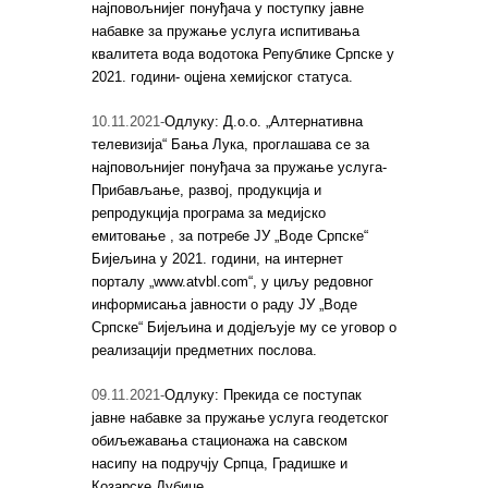
најповољнијег понуђача у поступку јавне
набавке за пружање услуга испитивања
квалитета вода водотока Републике Српске у
2021. години- оцјена хемијског статуса.
10.11.2021-
Одлуку: Д.о.о. „Алтернативна
телевизија“ Бања Лука, проглашава се за
најповољнијег понуђача за пружање услуга-
Прибављање, развој, продукција и
репродукција програма за медијско
емитовање , за потребе ЈУ „Воде Српске“
Бијељина у 2021. години, на интернет
порталу „www.atvbl.com“, у циљу редовног
информисања јавности о раду ЈУ „Воде
Српске“ Бијељина и додјељује му се уговор о
реализацији предметних послова.
09.11.2021-
Одлуку: Прекида се поступак
јавне набавке за пружање услуга геодетског
обиљежавања стационажа на савском
насипу на подручју Српца, Градишке и
Козарске Дубице.