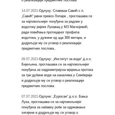
о реализацији предметних послова
14.07.2021-
Одлуку: Славиша Савић с.п.
„Савић“ јавни превоз Лопаре , проглашава се
за најповољнијег понуђача за радове у
водотоку ријеке Лукавац у МЗ Магнојевић,
ради повећања протицајног профила
водотока, у дужини од цца 300 метара, и
додјељује му се уговор о реализацији
предметних послова..
09.07.2021-
Одлуку: „Институт за воде“ д.о.о.
Бијељина, проглашава се за најповољнијег
понуђача за хидрометријска мјерења протока
за три дубине воде на каналима у Семберији
и додјељује му се уговор о реализацији
предметних послова.
07.07.2021-
Одлуке: „Еуросан“ д.о.о. Бања
Лука, проглашава се за најповољнијег
понуђача за набавку робе за одржавање
хигијене и додјељује му се уговор о