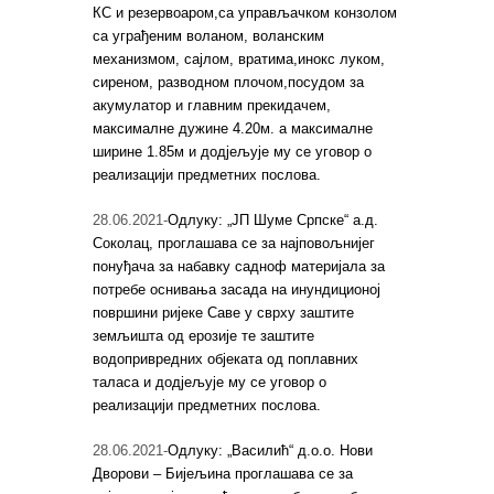
КС и резервоаром,са управљачком конзолом
са уграђеним воланом, воланским
механизмом, сајлом, вратима,инокс луком,
сиреном, разводном плочом,посудом за
акумулатор и главним прекидачем,
максималне дужине 4.20м. а максималне
ширине 1.85м и додјељује му се уговор о
реализацији предметних послова.
28.06.2021-
Одлуку: „ЈП Шуме Српске“ а.д.
Соколац, проглашава се за најповољнијег
понуђача за набавку садноф материјала за
потребе оснивања засада на инундиционој
површини ријеке Саве у сврху заштите
земљишта од ерозије те заштите
водопривредних објеката од поплавних
таласа и додјељује му се уговор о
реализацији предметних послова.
28.06.2021-
Одлуку: „Василић“ д.о.о. Нови
Дворови – Бијељина проглашава се за