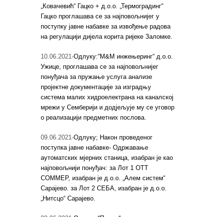
„Ковачевић“ Гацко + д.о.о. „Термоградинг“
Гацко проглашава се за најповољнијег у
поступку јавне набавке за извођење радова
на регулацији дијела корита ријеке Заломке.
10.06.2021-
Одлуку:“М&М инжењеринг“ д.о.о.
Ужице, проглашава се за најповољнијег
понуђача за пружање услуга анализе
пројектне документације за изградњу
система малих хидроелектрана на каналској
мрежи у Семберији и додјељује му се уговор
о реализацији предметних послова.
09.06.2021-
Одлуку; Након проведеног
поступка јавне набавке- Одржавање
аутоматских мјерних станица, изабран је као
најповољнији понуђач: за Лот 1 ОТТ
СОММЕР, изабран је д.о.о. „Алем систем“
Сарајево. за Лот 2 СЕБА, изабран је д.о.о.
„Нитсцо“ Сарајево.