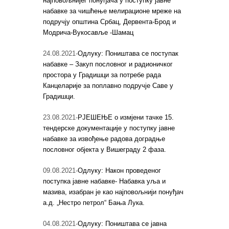
најповољнијег понуђача у поступку јавне
набавке за чишћење мелирационе мреже на
подручју општина Србац, Дервента-Брод и
Модрича-Вукосавље -Шамац
24.08.2021-
Одлуку: Поништава се поступак
набавке – Закуп пословног и радионичког
простора у Градишци за потребе рада
Канцеларије за поплавно подручје Саве у
Градишци.
23.08.2021-
РЈЕШЕЊЕ о измјени тачке 15.
тендерске документације у поступку јавне
набавке за извођење радова доградње
пословног објекта у Вишеграду 2 фаза.
09.08.2021-
Одлуку: Након проведеног
поступка јавне набавке- Набавка уља и
мазива, изабран је као најповољнији понуђач
а.д. „Нестро петрол“ Бања Лука.
04.08.2021-
Одлуку: Поништава се јавна