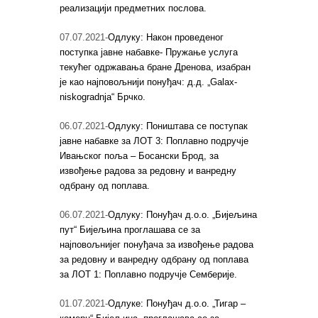
реализацији предметних послова.
07.07.2021-
Одлуку: Након проведеног
поступка јавне набавке- Пружање услуга
текућег одржавања бране Дренова, изабран
је као најповољнији понуђач: д.д. „Galax-
niskogradnja“ Брчко.
06.07.2021-
Одлуку: Поништава се поступак
јавне набавке за ЛОТ 3: Поплавно подручје
Ивањског поља – Босански Брод, за
извођење радова за редовну и ванредну
одбрану од поплава.
06.07.2021-
Одлуку: Понуђач д.о.о. „Бијељина
пут“ Бијељина проглашава се за
најповољнијег понуђача за извођење радова
за редовну и ванредну одбрану од поплава
за ЛОТ 1: Поплавно подручје Семберије.
01.07.2021-
Одлуке: Понуђач д.о.о. „Тигар –