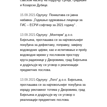
савском насипу на подручју Српца, Градишке
и Козарске Дубице.
15.09.2021-
Одлуку: Поништава се јавна
набавка- „Годишње одржавање лиценци за
ГИС – ЕСРИ софтвер за 2021 годину“ .
13.09.2021-
Одлуку: „Монтерм“ д.о.о.
Бијељина, проглашава се за најповољнијег
понуђача за дефектажу, поправку, замјену
водоводних цијеви, као и испитивање и пробу
водоводне мреже у пословном простору
круга радионице у Дворовима, град Бијељина
и додјељује му се уговор о реализацији
предметних послова.
13.09.2021-
Одлуку: „Лого“ д.о.о. Бијељина,
проглашава се за најповољнијег понуђача за
израду рекламног тотема у Дворовима, град
Бијељина и додјељује му се уговор о
реализацији предметних послова.