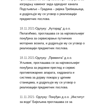
изградњу каменог зида одводног канала
Подгљивље – Градина – ријека Требишњица,
и додјељује му се уговор о реализацији
предметних послова.
18.11.2021-
Одлуку: „Ауторад“ д.о.о.
Пелагићево, проглашава се за најповољнијег
понуђача за сервисирање путничких
моторних возила, и додјељује му се уговор о
реализацији предметних послова.
18.11.2021-
Одлуку: „Превента“ д.о.о.
Угљевик, проглашава се за најповољнијег
понуђача за редовни преглед и сервис
противпожарних апарата, хидраната и
система за дојаву пожара у црпним
станицама, и додјељује му се уговор о
реализацији предметних послова.
11.11.2021-
Одлуку: Понуђач д.о.о. „Институт
за воде“ Бијељина проглашава се за