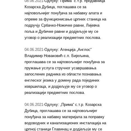
08.06.2021-
Одлуку:“Прима“ с.т.р. продавница
Козарска Дубица, поглашава се за
најповољнијег понуђача за набавку алата и
опреме за функционисање црпних станица на
подручју Србачко-Ножичке равни, Лијевча
поља и Дубичке равни и додјељује му се
уговор о реализацији предметних послова.
04.06.2021-
Одлуку: Агенција „Англос“
Владимир Новаковић с.п. Бијељина,
проглашава се за најповољнијег понуђача за
пружање услуга стручног усавршавања
запослених радника из области познавања
енглеског језика у домену рада појединих
извршилаца, и додјељује му се уговор о
реализацији предметних послова.
04.06.2021-
Одлуку: „Прима“ с.т.р. Козарска
Дубица, проглашава се за најповољнијег
понуђача за набавку материјала за поправку
водоводних и канализационих инсталација на
црпној станици Главинац и додјељује му се