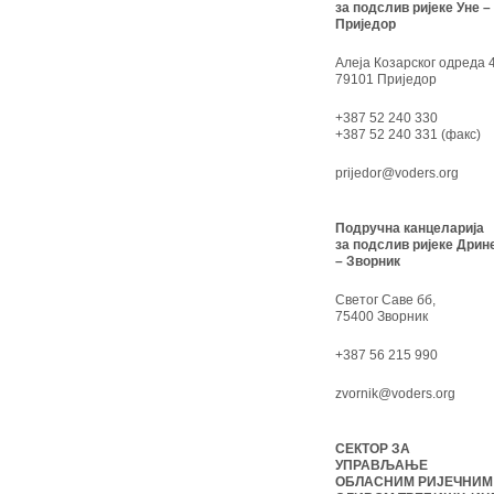
за подслив ријеке Уне –
Приједор
Алеја Козарског одреда 4
79101 Приједор
+387 52 240 330
+387 52 240 331 (факс)
prijedor@voders.org
Подручна канцеларија
за подслив ријеке Дрин
– Зворник
Светог Саве бб,
75400 Зворник
+387 56 215 990
zvornik@voders.org
СЕКТОР ЗА
УПРАВЉАЊЕ
ОБЛАСНИМ РИЈЕЧНИМ