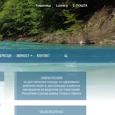
Ћирилица
Latinica
Е-ПОШТА
БРАСЦИ
ЈАВНОСТ
КОНТАКТ
ЈАВНИ ПОЗИВ
за достављање понуда за одржавање
ријечних корита, дислокацију и вађење
материјала из водотока на територији
Републике Српске ријека Усора и Укрина
Х
ОБАВЈЕШТЕЊЕ