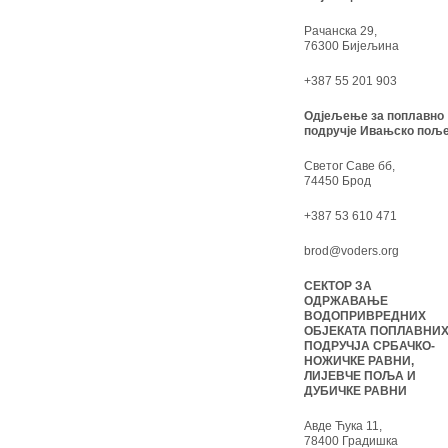
Рачанска 29,
76300 Бијељина
+387 55 201 903
Одјељење за поплавно
подручје Ивањско поље
Светог Саве бб,
74450 Брод
+387 53 610 471
brod@voders.org
СЕКТОР ЗА
ОДРЖАВАЊЕ
ВОДОПРИВРЕДНИХ
ОБЈЕКАТА ПОПЛАВНИ
ПОДРУЧЈА СРБАЧКО-
НОЖИЧКЕ РАВНИ,
ЛИЈЕВЧЕ ПОЉА И
ДУБИЧКЕ РАВНИ
Авде Ћука 11,
78400 Градишка