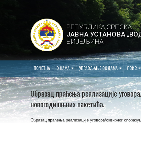
РЕПУБЛИКА СРПСКА
ЈАВНА УСТАНОВА „ВО
БИЈЕЉИНА
ПОЧЕТНА
О НАМА
УПРАВЉАЊЕ ВОДАМА
РВИС
Образац праћења реализације уговора
новогодишњних пакетића.
Образац праћења реализације уговора/оквирног споразу