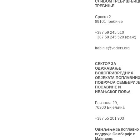
СЛИВОМ ТРЕБИШЊИЦ
ТРЕБИЊЕ
Српска 2
89101 Требиње
+387 59 245 510
+387 59 245 520 (факс)
trebinje@voders.org
СЕКТОР ЗА
ОДРЖАВАЊЕ
ВОДОПРИВРЕДНИХ
ОБЈЕКАТА ПОПЛАВНИ
ПОДРУЧЈА СЕМБЕРИЈЕ
ПОСАВИНЕ И
ИВАЊСКОГ ПОЉА
Рачанска 29,
76300 Бијељина
+387 55 201 903
Одјељење за поплавно
подручје Семберије и
Мајевице: