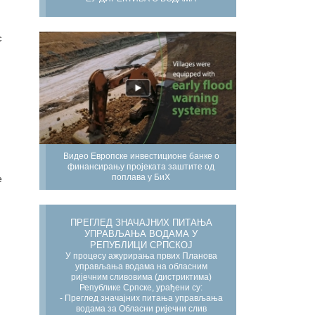
с
Видео Европске инвестиционе банке о
финансирању пројеката заштите од
поплава у БиХ
е
ПРЕГЛЕД ЗНАЧАЈНИХ ПИТАЊА
УПРАВЉАЊА ВОДАМА У
РЕПУБЛИЦИ СРПСКОЈ
У процесу ажурирања првих Планова
управљања водама на обласним
ријечним сливовима (дистриктима)
Републике Српске, урађени су:
- Преглед значајних питања управљања
водама за Обласни ријечни слив