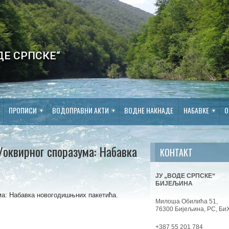
ДЕ СРПСКЕ“
ПРОПИСИ
ВОДОПРАВНИ АКТИ
ВОДНЕ НАКНАДЕ
НАБАВКЕ
О
/оквирног споразума: Набавка
КОНТАКТ
ЈУ „ВОДЕ СРПСКЕ“
БИЈЕЉИНА
ма: Набавка новогодишњних пакетића.
Милоша Обилића 51,
76300 Бијељина, РС, Би
+387 55 201 784