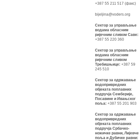
+387 55 211 517 (факс)
bijeljina@voders.org
Сектор за управљање
водама обласним
ријечним сливом Саве:
+387 55 220 360
Сектор за управљање
водама обласним
ријечним сливом
Требишњице:
+387 59
245 510
Сектор за одржавање
водопривредних
објеката поплавних
подручја Семберије,
Посавине и Ивањског
поља:
+387 55 201 903
Сектор за одржавање
водопривредних
објеката поплавних
подручја Србачко-
ножичке равни, Лијевче
поља и Дубичке равни: