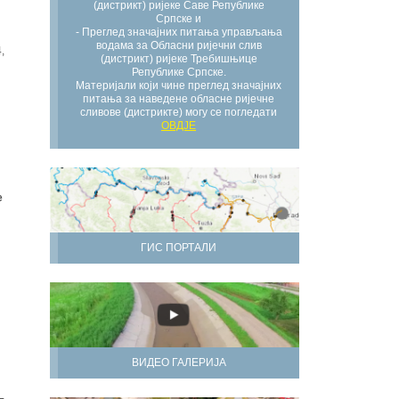
(дистрикт) ријеке Саве Републике
Српске и
- Преглед значајних питања управљања
водама за Обласни ријечни слив
,
(дистрикт) ријеке Требишњице
Републике Српске.
Материјали који чине преглед значајних
питања за наведене обласне ријечне
сливове (дистрикте) могу се погледати
ОВДЈЕ
е
ГИС ПОРТАЛИ
ВИДЕО ГАЛЕРИЈА