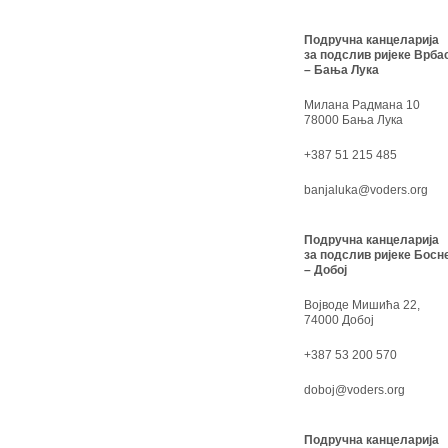
Подручна канцеларија
за подслив ријеке Врба
– Бања Лука
Милана Радмана 10
78000 Бања Лука
+387 51 215 485
banjaluka@voders.org
Подручна канцеларија
за подслив ријеке Босн
– Добој
Војводе Мишића 22,
74000 Добој
+387 53 200 570
doboj@voders.org
Подручна канцеларија