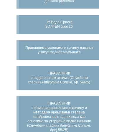
достава рјешења
ЈУ Воде Српске
БИЛТЕН број 26
Правилник о условима и начину давања
у закуп водног земљишта
ПРАВИЛНИК
о водоправним актима (Службени
гласник Републике Српске, бр. 54/25)
ПРАВИЛНИК
о измјени правилника о начину и
методама оређивања степена
загађености отпадних вода као
основице за утврђење водне накнаде
(Службени гласник Републике Српске,
број 55/25)