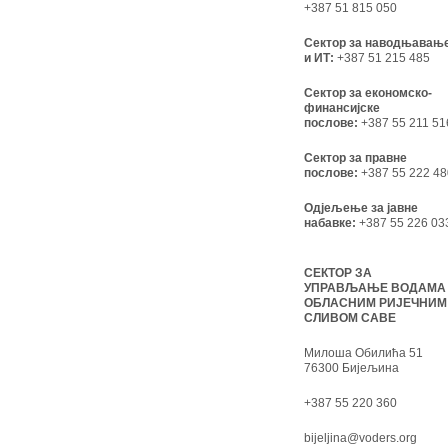
+387 51 815 050
Сектор за наводњавањ
и ИТ:
+387 51 215 485
Сектор за економско-
финансијске
послове:
+387 55 211 51
Сектор за правне
послове:
+387 55 222 48
Одјељење за јавне
набавке:
+387 55 226 03
СЕКТОР ЗА
УПРАВЉАЊЕ ВОДАМА
ОБЛАСНИМ РИЈЕЧНИМ
СЛИВОМ САВЕ
Милоша Обилића 51
76300 Бијељина
+387 55 220 360
bijeljina@voders.org