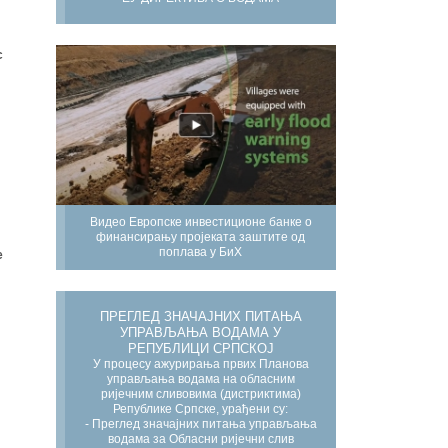
с
Видео Европске инвестиционе банке о
финансирању пројеката заштите од
поплава у БиХ
е
ПРЕГЛЕД ЗНАЧАЈНИХ ПИТАЊА
УПРАВЉАЊА ВОДАМА У
РЕПУБЛИЦИ СРПСКОЈ
У процесу ажурирања првих Планова
управљања водама на обласним
ријечним сливовима (дистриктима)
Републике Српске, урађени су:
- Преглед значајних питања управљања
водама за Обласни ријечни слив