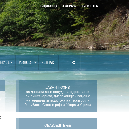
Ћирилица
Latinica
Е-ПОШТА
БРАСЦИ
ЈАВНОСТ
КОНТАКТ
ЈАВНИ ПОЗИВ
за достављање понуда за одржавање
ријечних корита, дислокацију и вађење
материјала из водотока на територији
Републике Српске ријека Усора и Укрина
Х
ОБАВЈЕШТЕЊЕ