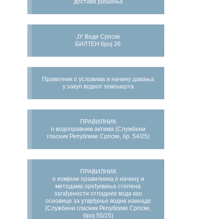
достава рјешења
ЈУ Воде Српске
БИЛТЕН број 26
Правилник о условима и начину давања
у закуп водног земљишта
ПРАВИЛНИК
о водоправним актима (Службени
гласник Републике Српске, бр. 54/25)
ПРАВИЛНИК
о измјени правилника о начину и
методама оређивања степена
загађености отпадних вода као
основице за утврђење водне накнаде
(Службени гласник Републике Српске,
број 55/25)