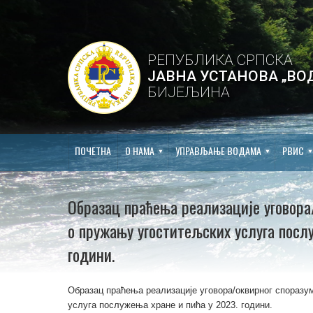
РЕПУБЛИКА СРПСКА
ЈАВНА УСТАНОВА „ВО
БИЈЕЉИНА
ПОЧЕТНА
О НАМА
УПРАВЉАЊЕ ВОДАМА
РВИС
Образац праћења реализације уговора/
о пружању угоститељских услуга послу
години.
Образац праћења реализације уговора/оквирног споразу
услуга послужења хране и пића у 2023. години.