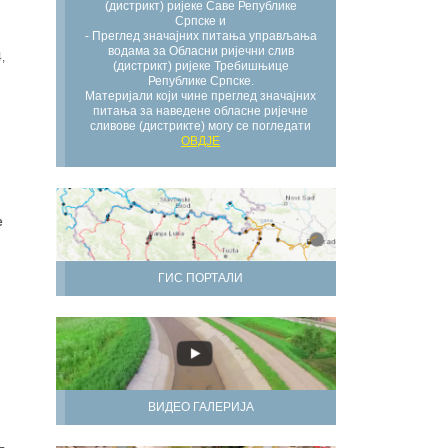
(дистрикт) ријеке Саве Републике
Српске и
- Преглед значајних питања управљања
водама за Обласни ријечни слив
,
(дистрикт) ријеке Требишњице
Републике Српске.
Материјали који чине преглед значајних
питања за наведене обласне ријечне
сливове (дистрикте) могу се погледати
ОВДЈЕ
е
ГИС ПОРТАЛИ
ВИДЕО ГАЛЕРИЈА