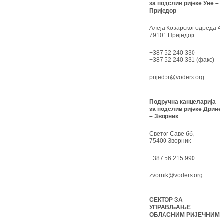
за подслив ријеке Уне –
Приједор
Алеја Козарског одреда 4
79101 Приједор
+387 52 240 330
+387 52 240 331 (факс)
prijedor@voders.org
Подручна канцеларија
за подслив ријеке Дрин
– Зворник
Светог Саве бб,
75400 Зворник
+387 56 215 990
zvornik@voders.org
СЕКТОР ЗА
УПРАВЉАЊЕ
ОБЛАСНИМ РИЈЕЧНИМ