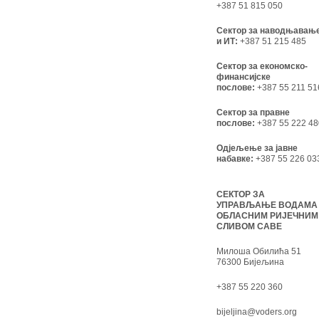
+387 51 815 050
Сектор за наводњавањ
и ИТ:
+387 51 215 485
Сектор за економско-
финансијске
послове:
+387 55 211 51
Сектор за правне
послове:
+387 55 222 48
Одјељење за јавне
набавке:
+387 55 226 03
СЕКТОР ЗА
УПРАВЉАЊЕ ВОДАМА
ОБЛАСНИМ РИЈЕЧНИМ
СЛИВОМ САВЕ
Милоша Обилића 51
76300 Бијељина
+387 55 220 360
bijeljina@voders.org