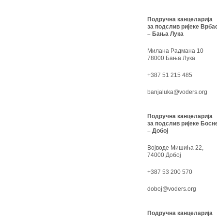
Подручна канцеларија
за подслив ријеке Врба
– Бања Лука
Милана Радмана 10
78000 Бања Лука
+387 51 215 485
banjaluka@voders.org
Подручна канцеларија
за подслив ријеке Босн
– Добој
Војводе Мишића 22,
74000 Добој
+387 53 200 570
doboj@voders.org
Подручна канцеларија