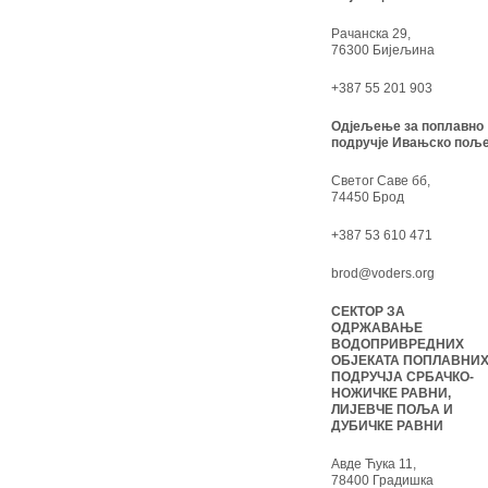
Рачанска 29,
76300 Бијељина
+387 55 201 903
Одјељење за поплавно
подручје Ивањско поље
Светог Саве бб,
74450 Брод
+387 53 610 471
brod@voders.org
СЕКТОР ЗА
ОДРЖАВАЊЕ
ВОДОПРИВРЕДНИХ
ОБЈЕКАТА ПОПЛАВНИ
ПОДРУЧЈА СРБАЧКО-
НОЖИЧКЕ РАВНИ,
ЛИЈЕВЧЕ ПОЉА И
ДУБИЧКЕ РАВНИ
Авде Ћука 11,
78400 Градишка