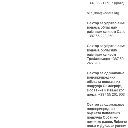
+387 55 211 517 (факс)
bijeljina@voders.org
Сектор за управљање
водама обласним
ријечним сливом Саве:
+387 55 220 360
Сектор за управљање
водама обласним
ријечним сливом
Требишњице:
+387 59
245 510
Сектор за одржавање
водопривредних
објеката поплавних
подручја Семберије,
Посавине и Ивањског
поља:
+387 55 201 903
Сектор за одржавање
водопривредних
објеката поплавних
подручја Србачко-
ножичке равни, Лијевче
поља и Дубичке равни: