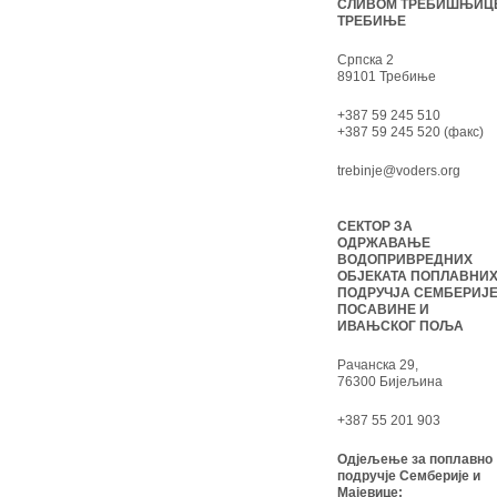
СЛИВОМ ТРЕБИШЊИЦ
ТРЕБИЊЕ
Српска 2
89101 Требиње
+387 59 245 510
+387 59 245 520 (факс)
trebinje@voders.org
СЕКТОР ЗА
ОДРЖАВАЊЕ
ВОДОПРИВРЕДНИХ
ОБЈЕКАТА ПОПЛАВНИ
ПОДРУЧЈА СЕМБЕРИЈЕ
ПОСАВИНЕ И
ИВАЊСКОГ ПОЉА
Рачанска 29,
76300 Бијељина
+387 55 201 903
Одјељење за поплавно
подручје Семберије и
Мајевице: