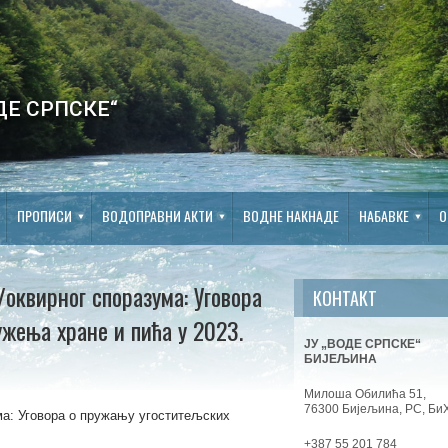
ДЕ СРПСКЕ“
ПРОПИСИ
ВОДОПРАВНИ АКТИ
ВОДНЕ НАКНАДЕ
НАБАВКЕ
О
оквирног споразума: Уговора
КОНТАКТ
жења хране и пића у 2023.
ЈУ „ВОДЕ СРПСКЕ“
БИЈЕЉИНА
Милоша Обилића 51,
76300 Бијељина, РС, Би
ма: Уговора о пружању угоститељских
+387 55 201 784