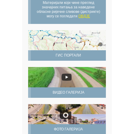
Материјали који чине преглед
значајних питања за наведене
обласне ријечне сливове (дистрикте)
могу се погледати
ОВДЈЕ
ГИС ПОРТАЛИ
ВИДЕО ГАЛЕРИЈА
ФОТО ГАЛЕРИЈА