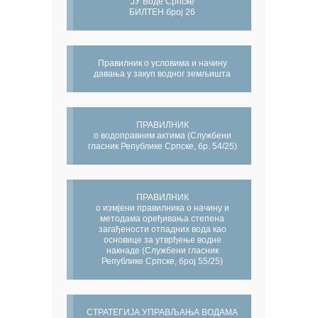
ЈУ Воде Српске
БИЛТЕН број 26
Правилник о условима и начину
давања у закуп водног земљишта
ПРАВИЛНИК
о водоправним актима (Службени
гласник Републике Српске, бр. 54/25)
ПРАВИЛНИК
о измјени правилника о начину и
методама оређивања степена
загађености отпадних вода као
основице за утврђење водне
накнаде (Службени гласник
Републике Српске, број 55/25)
СТРАТЕГИЈА УПРАВЉАЊА ВОДАМА