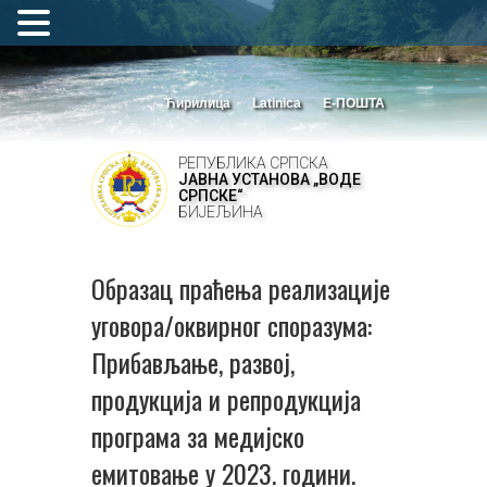
Ћирилица
Latinica
Е-ПОШТА
РЕПУБЛИКА СРПСКА
ЈАВНА УСТАНОВА „ВОДЕ
СРПСКЕ“
БИЈЕЉИНА
Образац праћења реализације
уговора/оквирног споразума:
Прибављање, развој,
продукција и репродукција
програма за медијско
емитовање у 2023. години.