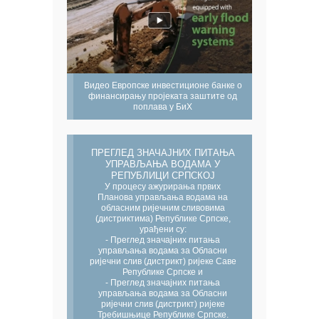
Видео Европске инвестиционе банке о
финансирању пројеката заштите од
поплава у БиХ
ПРЕГЛЕД ЗНАЧАЈНИХ ПИТАЊА
УПРАВЉАЊА ВОДАМА У
РЕПУБЛИЦИ СРПСКОЈ
У процесу ажурирања првих
Планова управљања водама на
обласним ријечним сливовима
(дистриктима) Републике Српске,
урађени су:
- Преглед значајних питања
управљања водама за Обласни
ријечни слив (дистрикт) ријеке Саве
Републике Српске и
- Преглед значајних питања
управљања водама за Обласни
ријечни слив (дистрикт) ријеке
Требишњице Републике Српске.