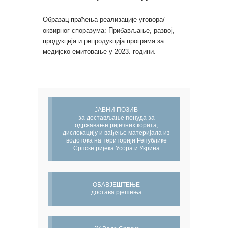
Образац праћења реализације уговора/
оквирног споразума: Прибављање, развој,
продукција и репродукција програма за
медијско емитовање у 2023. години.
ЈАВНИ ПОЗИВ
за достављање понуда за
одржавање ријечних корита,
дислокацију и вађење материјала из
водотока на територији Републике
Српске ријека Усора и Укрина
ОБАВЈЕШТЕЊЕ
достава рјешења