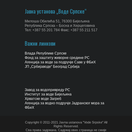
Јавна установа „Воде Српске“
Милоша Обилића 51, 76300 Бијељина
Република Српска – Босна и Херцеговина
Тел: +387 55 201 784 Факс: +387 55 211 517
Важни линкови
Влада Републике Српске
Фонд за заштиту живорне средине РС
Агенција за воде за подручје Саве у ФБиХ
ЈП „Србијаводе“ Београд Србија
Завод за водопривреду РС
Институт за воде Бијељина
Хрватске воде Загреб
Агенција за водно подручје Јадранског мора за
ФБиХ
Copyright © 2011-2021 Javna ustanova "Vode Srpske" All
Rights Reserved.
Сва права задржана. Садржај ових страница не смије