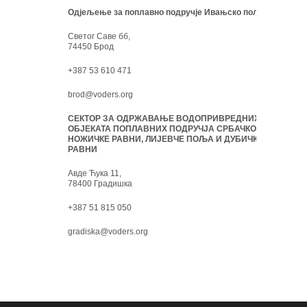
Одјељење за поплавно подручје Ивањско поље:
Светог Саве бб,
74450 Брод
+387 53 610 471
brod@voders.org
СЕКТОР ЗА ОДРЖАВАЊЕ ВОДОПРИВРЕДНИХ
ОБЈЕКАТА ПОПЛАВНИХ ПОДРУЧЈА СРБАЧКО-
НОЖИЧКЕ РАВНИ, ЛИЈЕВЧЕ ПОЉА И ДУБИЧКЕ
РАВНИ
Авде Ћука 11,
78400 Градишка
+387 51 815 050
gradiska@voders.org