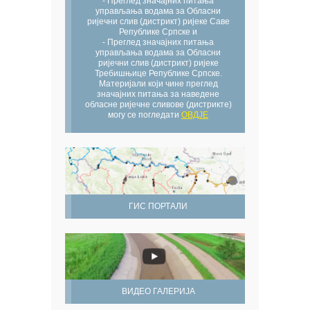
- Преглед значајних питања
управљања водама за Обласни
ријечни слив (дистрикт) ријеке Саве
Републике Српске и
- Преглед значајних питања
управљања водама за Обласни
ријечни слив (дистрикт) ријеке
Требишњице Републике Српске.
Материјали који чине преглед
значајних питања за наведене
обласне ријечне сливове (дистрикте)
могу се погледати
ОВДЈЕ
ГИС ПОРТАЛИ
ВИДЕО ГАЛЕРИЈА