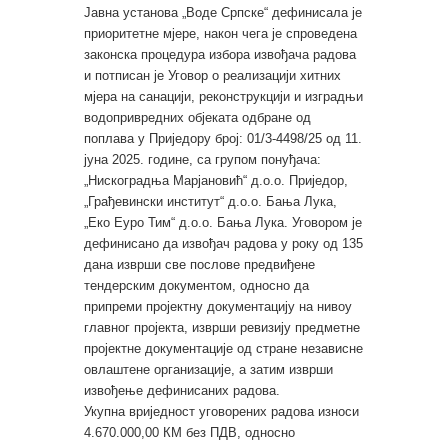
Јавна установа „Воде Српске“ дефинисала је
приоритетне мјере, након чега је спроведена
законска процедура избора извођача радова
и потписан је Уговор о реализацији хитних
мјера на санацији, реконструкцији и изградњи
водопривредних објеката одбране од
поплава у Приједору број: 01/3-4498/25 од 11.
јуна 2025. године, са групом понуђача:
„Нискоградња Марјановић“ д.о.о. Приједор,
„Грађевински институт“ д.о.о. Бања Лука,
„Еко Еуро Тим“ д.о.о. Бања Лука. Уговором је
дефинисано да извођач радова у року од 135
дана изврши све послове предвиђене
тендерским документом, односно да
припреми пројектну документацију на нивоу
главног пројекта, изврши ревизију предметне
пројектне документације од стране независне
овлаштене организације, а затим изврши
извођење дефинисаних радова.
Укупна вриједност уговорених радова износи
4.670.000,00 КМ без ПДВ, односно