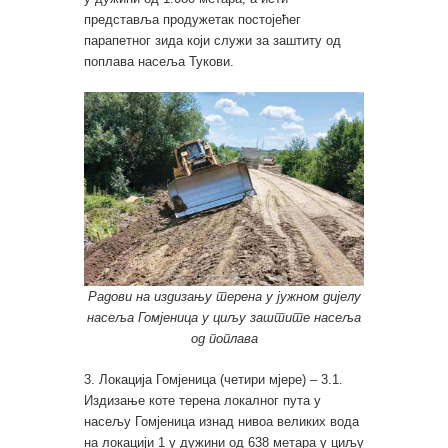
представља продужетак постојећег
парапетног зида који служи за заштиту од
поплава насеља Тукови.
Радови на издизању терена у јужном дијелу
насеља Гомјеница у циљу заштите насеља
од поплава
3. Локација Гомјеница (четири мјере) – 3.1.
Издизање коте терена локалног пута у
насељу Гомјеница изнад нивоа великих вода
на локацији 1 у дужини од 638 метара у циљу