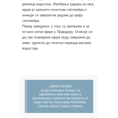
дионици водотока. Извођење радова на овој
мјери је започето почетком септембра и
очекује се завршетак радова до краја
септембра.
Поред наведеног, у току су припреме и за
остале хитне мјере у Приједору. Очекује се
да све планиране мјере буду завршене до
зиме, односно до почетка периода високих
водостаја.
ЈАВНИ ПОЗИВ
за достављање понуда за
одржавање ријечних корита,
дислокацију и вађење материјала из
водотока на територији Републике
Српске ријека Усора и Укрина