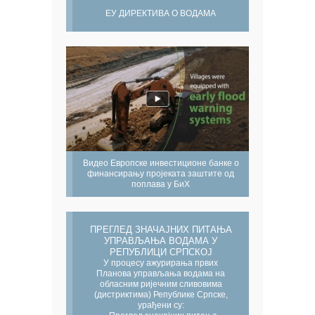
ЕУ ДИРЕКТИВА О ВОДАМА
Видео Европске инвестиционе банке о
финансирању пројеката заштите од
поплава у БиХ
ПРЕГЛЕД ЗНАЧАЈНИХ ПИТАЊА
УПРАВЉАЊА ВОДАМА У
РЕПУБЛИЦИ СРПСКОЈ
У процесу ажурирања првих
Планова управљања водама на
обласним ријечним сливовима
(дистриктима) Републике Српске,
урађени су: