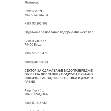
Мајевице:
Рачанска 29,
76300 Бијељина
+387 55 201 903
Одјељење за поплавно подручје Ивањско поље:
Светог Саве бб,
74450 Брод
+387 53 610 471
brod@voders.org
СЕКТОР ЗА ОДРЖАВАЊЕ ВОДОПРИВРЕДНИХ
ОБЈЕКАТА ПОПЛАВНИХ ПОДРУЧЈА СРБАЧКО-
НОЖИЧКЕ РАВНИ, ЛИЈЕВЧЕ ПОЉА И ДУБИЧКЕ
РАВНИ
Авде Ћука 11,
78400 Градишка
+387 51 815 050