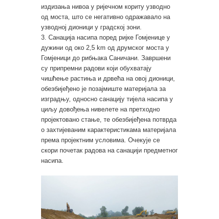
издизања нивоа у ријечном кориту узводно
од моста, што се негативно одражавало на
узводној дионици у градској зони.
3. Санација насипа поред ријке Гомјенице у
дужини од око 2,5 km од друмског моста у
Гомјеници до рибњака Саничани. Завршени
су припремни радови који обухватају
чишћење растиња и дрвећа на овој дионици,
обезбијеђено је позајмиште материјала за
изградњу, односно санацију тијела насипа у
циљу довођења нивелете на претходно
пројектовано стање, те обезбијеђена потврда
о захтијеваним карактеристикама материјала
према пројектним условима. Очекује се
скори почетак радова на санацији предметног
насипа.