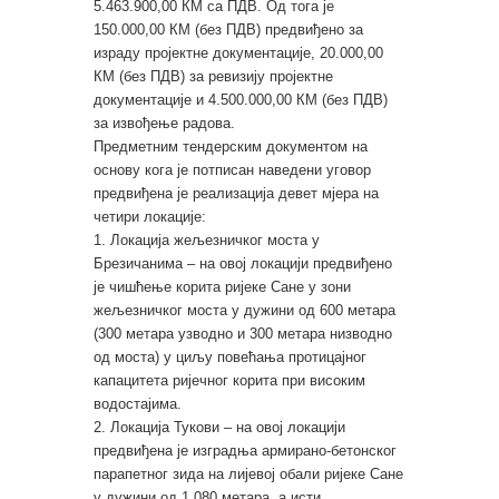
5.463.900,00 КМ са ПДВ. Од тога је
150.000,00 КМ (без ПДВ) предвиђено за
израду пројектне документације, 20.000,00
КМ (без ПДВ) за ревизију пројектне
документације и 4.500.000,00 КМ (без ПДВ)
за извођење радова.
Предметним тендерским документом на
основу кога је потписан наведени уговор
предвиђена је реализација девет мјера на
четири локације:
1. Локација жељезничког моста у
Брезичанима – на овој локацији предвиђено
је чишћење корита ријеке Сане у зони
жељезничког моста у дужини од 600 метара
(300 метара узводно и 300 метара низводно
од моста) у циљу повећања протицајног
капацитета ријечног корита при високим
водостајима.
2. Локација Тукови – на овој локацији
предвиђена је изградња армирано-бетонског
парапетног зида на лијевој обали ријеке Сане
у дужини од 1.080 метара, а исти