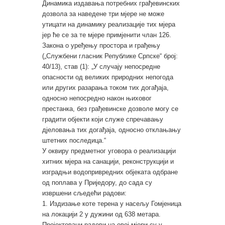
Динамика издавања потребних грађевинских
дозвола за наведене три мјере не може
утицати на динамику реализације тих мјера
јер ће се за те мјере примјенити члан 126.
Закона о уређењу простора и грађењу
(„Службени гласник Републике Српске“ број:
40/13), став (1): „У случају непосредне
опасности од великих природних непогода
или других разарања током тих догађаја,
односно непосредно након њиховог
престанка, без грађевинске дозволе могу се
градити објекти који служе спречавању
дјеловања тих догађаја, односно отклањању
штетних последица.“
У оквиру предметног уговора о реализацији
хитних мјера на санацији, реконструкцији и
изградњи водопривредних објеката одбране
од поплава у Приједору, до сада су
извршени сљедећи радови:
1. Издизање коте терена у насељу Гомјеница
на локацији 2 у дужини од 638 метара.
Пројектовани радови на овој мјери су у