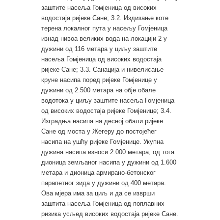
заштите насеља Гомјеница од високих
водостаја ријеке Сане; 3.2. Издизање коте
терена локалног пута у насељу Гомјеница
изнад нивоа великих вода на локацији 2 у
дужини од 116 метара у циљу заштите
насеља Гомјеница од високих водостаја
ријеке Сане; 3.3. Санација и нивелисање
круне насипа поред ријеке Гомјенице у
дужини од 2.500 метара на обје обале
водотока у циљу заштите насеља Гомјеница
од високих водостаја ријеке Гомјенице; 3.4.
Изградња насипа на десној обали ријеке
Сане од моста у Жегеру до постојећег
насипа на ушћу ријеке Гомјенице. Укупна
дужина насипа износи 2.000 метара, од тога
дионица земљаног насипа у дужини од 1.600
метара и дионица армирано-бетонског
парапетног зида у дужини од 400 метара.
Ова мјера има за циљ и да се изврши
заштита насеља Гомјеница од поплавних
ризика усљед високих водостаја ријеке Сане.