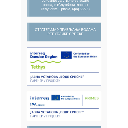
основице за утврђење водне
накнаде (Службени гласник
Републике Српске, број 55/25)
СТРАТЕГИЈА УПРАВЉАЊА ВОДАМА
РЕПУБЛИКЕ СРПСКЕ