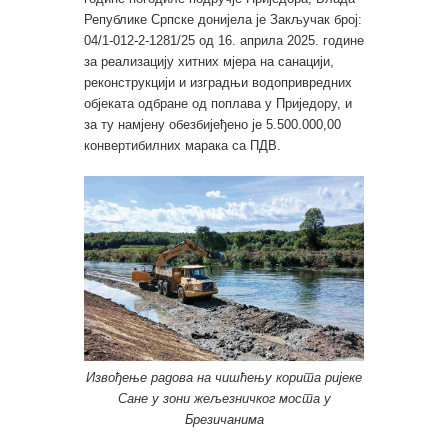
Републике Српске донијела је Закључак број:
04/1-012-2-1281/25 од 16. априла 2025. године
за реализацију хитних мјера на санацији,
реконструкцији и изградњи водопривредних
објеката одбране од поплава у Приједору, и
за ту намјену обезбијеђено је 5.500.000,00
конвертибилних марака са ПДВ.
Извођење радова на чишћењу корита ријеке
Сане у зони жељезничког моста у
Брезичанима