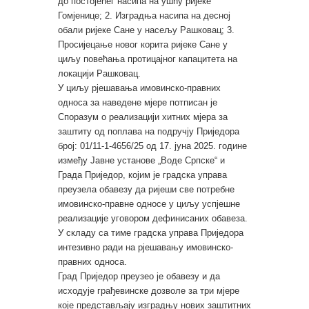
до постојећег насипа на ушћу ријеке
Гомјенице; 2. Изградња насипа на десној
обали ријеке Сане у насељу Рашковац; 3.
Просијецање новог корита ријеке Сане у
циљу повећања протицајног капацитета на
локацији Рашковац.
У циљу рјешавања имовинско-правних
односа за наведене мјере потписан је
Споразум о реализацији хитних мјера за
заштиту од поплава на подручју Приједора
број: 01/11-1-4656/25 од 17. јуна 2025. године
између Јавне установе „Воде Српске“ и
Града Приједор, којим је градска управа
преузела обавезу да ријеши све потребне
имовинско-правне односе у циљу успјешне
реализације уговором дефинисаних обавеза.
У складу са тиме градска управа Приједора
интезивно ради на рјешавању имовинско-
правних односа.
Град Приједор преузео је обавезу и да
исходује грађевинске дозволе за три мјере
које представљају изградњу нових заштитних