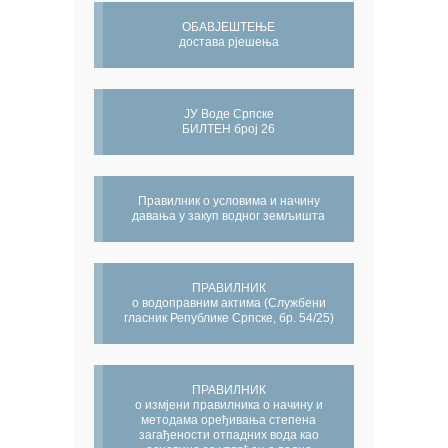
ОБАВЈЕШТЕЊЕ
достава рјешења
ЈУ Воде Српске
БИЛТЕН број 26
Правилник о условима и начину
давања у закуп водног земљишта
ПРАВИЛНИК
о водоправним актима (Службени
гласник Републике Српске, бр. 54/25)
ПРАВИЛНИК
о измјени правилника о начину и
методама оређивања степена
загађености отпадних вода као