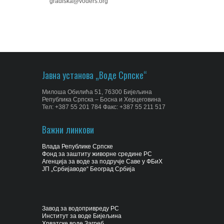
gradiska@voders.org
Јавна установа „Воде Српске“
Милоша Обилића 51, 76300 Бијељина
Република Српска – Босна и Херцеговина
Тел: +387 55 201 784 Факс: +387 55 211 517
Важни линкови
Влада Републике Српске
Фонд за заштиту живорне средине РС
Агенција за воде за подручје Саве у ФБиХ
ЈП „Србијаводе“ Београд Србија
Завод за водопривреду РС
Институт за воде Бијељина
Хрватске воде Загреб