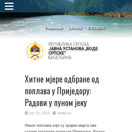
Ћирилица
Latinica
Е-ПОШТА
РЕПУБЛИКА СРПСКА
ЈАВНА УСТАНОВА „ВОДЕ
СРПСКЕ“
БИЈЕЉИНА
Хитне мјере одбране од
поплава у Приједору:
Радови у пуном јеку
сеп 20, 2025
Новости
Након поплава које су крајем марта ове
године погодиле подручје Приједора, Влада