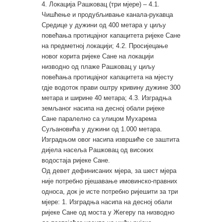
4. Локација Рашковац (три мјере) – 4.1.
Чишћење и продубљивање канала-рукавца
Средице у дужини од 400 метара у циљу
повећања протицајног капацитета ријеке Сане
на предметној локацији; 4.2. Просијецање
новог корита ријеке Сане на локацији
низводно од плаже Рашковац у циљу
повећања протицајног капацитета на мјесту
гдје водоток прави оштру кривину дужине 300
метара и ширине 40 метара; 4.3. Изградња
земљаног насипа на десној обали ријеке
Сане паралелно са улицом Мухарема
Суљановића у дужини од 1.000 метара.
Изградњом овог насипа извршиће се заштита
дијела насеља Рашковац од високих
водостаја ријеке Сане.
Од девет дефинисаних мјера, за шест мјера
није потребно рјешавање имовинско-правних
односа, док је исте потребно ријешити за три
мјере: 1. Изградња насипа на десној обали
ријеке Сане од моста у Жегеру па низводно