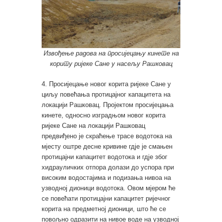
Извођење радова на просијецању кинете на
кориту ријеке Сане у насељу Рашковац
4. Просијецање новог корита ријеке Сане у
циљу повећања протицајног капацитета на
локацији Рашковац. Пројектом просијецања
кинете, односно изградњом новог корита
ријеке Сане на локацији Рашковац
предвиђено је скраћење трасе водотока на
мјесту оштре десне кривине гдје је смањен
протицајни капацитет водотока и гдје због
хидрауличких отпора долази до успора при
високим водостајима и подизања нивоа на
узводној дионици водотока. Овом мјером ће
се повећати протицајни капацитет ријечног
корита на предметној дионици, што ће се
повољно одразити на нивое воде на узводној