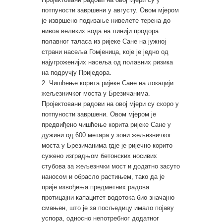
потпуности завршени у августу. Овом мјером
је извршено подизање нивелете терена до
нивоа великих вода на линији продора
полавног таласа из ријеке Сане на јужној
страни насеља Гомјеница, које је једно од
најугроженијих насеља од полавних ризика
на подручју Приједора.
2. Чишћење корита ријеке Сане на локацији
жељезничког моста у Брезичанима.
Пројектовани радови на овој мјери су скоро у
потпуности завршени. Овом мјером је
предвиђено чишћење корита ријеке Сане у
дужини од 600 метара у зони жељезничког
моста у Брезичанима гдје је ријечно корито
сужено изградњом бетонских носивих
стубова за жељезнчки мост и додатно засуто
наносом и обрасло растињем, тако да је
прије извођења предметних радова
протицајни капацитет водотока био значајно
смањен, што је за посљедицу имало појаву
успора, односно непотребног додатног