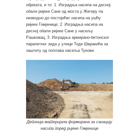
објеката, и то: 1. Изградња насипа на десној
обали ријеке Сане од моста у Жегеру па
низводно до постојећег насипа на ушћу
ријеке Гомјенице; 2. Изградња насипа на
десној обали ријеке Сане у насељу
Рашковац; 3. Изградња армирано-бетонског
парапетног зида у улици Тоде Швракића за
заштиту од поплава насеља Тукови.
Депонија материјала формирана за санацију
насипа поред ријеке Гомјенице