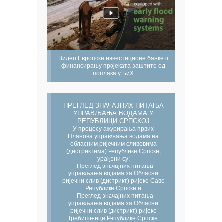
Видео Европске инвестиционе банке о
финансирању пројеката заштите од
поплава у БиХ
ПРЕГЛЕД ЗНАЧАЈНИХ ПИТАЊА
УПРАВЉАЊА ВОДАМА У
РЕПУБЛИЦИ СРПСКОЈ
У процесу ажурирања првих
Планова управљања водама на
обласним ријечним сливовима
(дистриктима) Републике Српске,
урађени су:
- Преглед значајних питања
управљања водама за Обласни
ријечни слив (дистрикт) ријеке Саве
Републике Српске и
- Преглед значајних питања
управљања водама за Обласни
ријечни слив (дистрикт) ријеке
Требишњице Републике Српске.