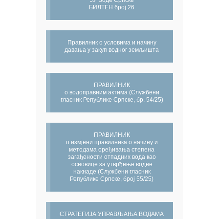
ЈУ Воде Српске
БИЛТЕН број 26
Правилник о условима и начину
давања у закуп водног земљишта
ПРАВИЛНИК
о водоправним актима (Службени
гласник Републике Српске, бр. 54/25)
ПРАВИЛНИК
о измјени правилника о начину и
методама оређивања степена
загађености отпадних вода као
основице за утврђење водне
накнаде (Службени гласник
Републике Српске, број 55/25)
СТРАТЕГИЈА УПРАВЉАЊА ВОДАМА