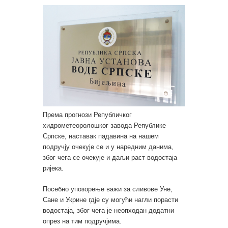
Према прогнози Републичког
хидрометеоролошког завода Републике
Српске, наставак падавина на нашем
подручју очекује се и у наредним данима,
због чега се очекује и даљи раст водостаја
ријека.
Посебно упозорење важи за сливове Уне,
Сане и Укрине гдје су могући нагли порасти
водостаја, због чега је неопходан додатни
опрез на тим подручјима.