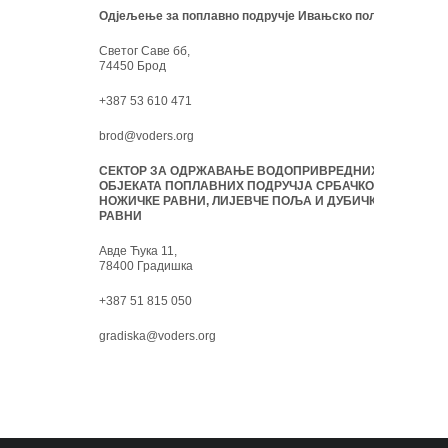
Одјељење за поплавно подручје Ивањско поље:
Светог Саве бб,
74450 Брод
+387 53 610 471
brod@voders.org
СЕКТОР ЗА ОДРЖАВАЊЕ ВОДОПРИВРЕДНИХ
ОБЈЕКАТА ПОПЛАВНИХ ПОДРУЧЈА СРБАЧКО-
НОЖИЧКЕ РАВНИ, ЛИЈЕВЧЕ ПОЉА И ДУБИЧКЕ
РАВНИ
Авде Ћука 11,
78400 Градишка
+387 51 815 050
gradiska@voders.org