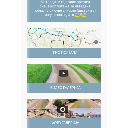
Материјали који чине преглед
значајних питања за наведене
обласне ријечне сливове (дистрикте)
могу се погледати
ОВДЈЕ
ГИС ПОРТАЛИ
ВИДЕО ГАЛЕРИЈА
ФОТО ГАЛЕРИЈА