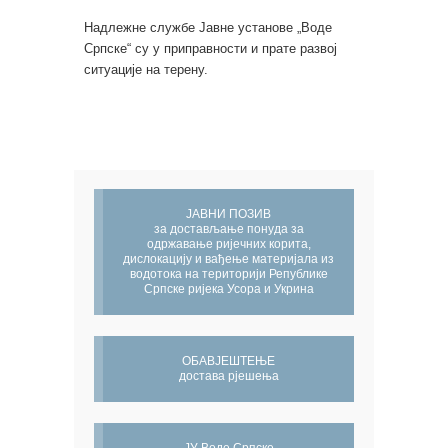
Надлежне службе Јавне установе „Воде
Српске“ су у приправности и прате развој
ситуације на терену.
ЈАВНИ ПОЗИВ
за достављање понуда за
одржавање ријечних корита,
дислокацију и вађење материјала из
водотока на територији Републике
Српске ријека Усора и Укрина
ОБАВЈЕШТЕЊЕ
достава рјешења