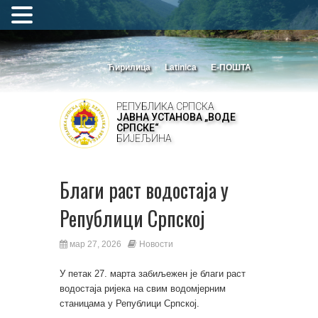
Ћирилица
Latinica
Е-ПОШТА
РЕПУБЛИКА СРПСКА
ЈАВНА УСТАНОВА „ВОДЕ
СРПСКЕ“
БИЈЕЉИНА
Благи раст водостаја у
Републици Српској
мар 27, 2026
Новости
У петак 27. марта забиљежен је благи раст
водостаја ријека на свим водомјерним
станицама у Републици Српској.