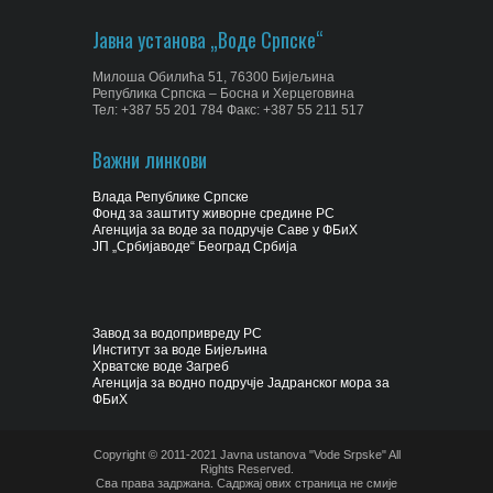
Јавна установа „Воде Српске“
Милоша Обилића 51, 76300 Бијељина
Република Српска – Босна и Херцеговина
Тел: +387 55 201 784 Факс: +387 55 211 517
Важни линкови
Влада Републике Српске
Фонд за заштиту живорне средине РС
Агенција за воде за подручје Саве у ФБиХ
ЈП „Србијаводе“ Београд Србија
Завод за водопривреду РС
Институт за воде Бијељина
Хрватске воде Загреб
Агенција за водно подручје Јадранског мора за
ФБиХ
Copyright © 2011-2021 Javna ustanova "Vode Srpske" All
Rights Reserved.
Сва права задржана. Садржај ових страница не смије